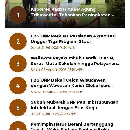
Kapolres Pasbar AKBP Agung
1
Tribawanto, Tekankan Peningkatan
Pelayanan dan Sinergi dengan
Sabtu, 01 Agustus 2026, 19:43 WIB
Masyarakat
FBS UNP Perkuat Persiapan Akreditasi
2
Unggul Tiga Program Studi
Jumat, 31 Juli 2026, 10:20 WIB
Wali Kota Payakumbuh Lantik 17 ASN,
3
Soroti Mutu Sekolah hingga Pelayanan
RSUD
Senin, 03 Agustus 2026, 23:18 WIB
FBS UNP Bekali Calon Wisudawan
4
dengan Wawasan Karier Global dan
Kewirausahaan Kreatif
Selasa, 04 Agustus 2026, 16:16 WIB
Subuh Mubarak UNP Pagi Ini: Hubungan
5
Intelektual dengan Etos Kerja
Jumat, 31 Juli 2026, 07:20 WIB
Pemimpin Harus Berani Bertanggung
6
Jawab, Wako Padang Panjang Buka