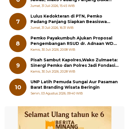
Pelatihan Kepemimpinan Pelajar
Jumat, 31 Juli 2026, 15:45 WIB
Lulus Kedokteran di PTN, Pemko
7
Padang Panjang Siapkan Beasiswa
Penuh
Jumat, 31 Juli 2026, 16:31 WIB
Pemko Payakumbuh Ajukan Proposal
8
Pengembangan RSUD dr. Adnaan WD
kepada Kementerian Kesehatan
Kamis, 30 Juli 2026, 20:08 WIB
Pisah Sambut Kapolres,Wako Zulmaeta:
9
Sinergi Pemko dan Polres Jadi Fondasi
Stabilitas Pembangunan
Kamis, 30 Juli 2026, 20:28 WIB
UNP Latih Pemuda Sungai Aur Pasaman
10
Barat Branding Wisata Beringin
Senin, 03 Agustus 2026, 09:40 WIB