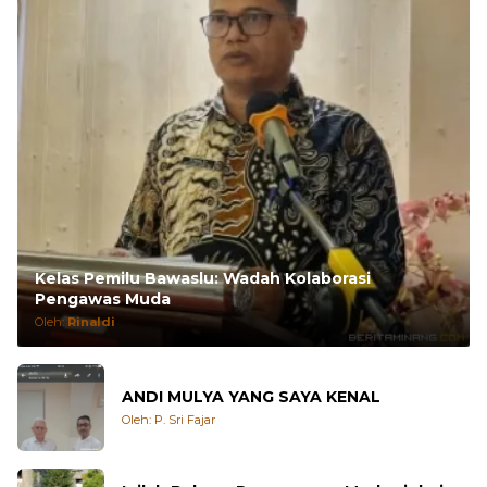
Kelas Pemilu Bawaslu: Wadah Kolaborasi
Pengawas Muda
Oleh:
Rinaldi
ANDI MULYA YANG SAYA KENAL
Oleh: P. Sri Fajar