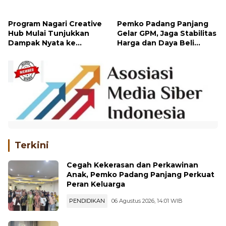
Kunci Kembangkan Usaha
Melalui Program Padang
Panjang Peduli
Program Nagari Creative
Pemko Padang Panjang
Hub Mulai Tunjukkan
Gelar GPM, Jaga Stabilitas
Dampak Nyata ke
Harga dan Daya Beli
Masyarakat
Masyarakat
Terkini
Cegah Kekerasan dan Perkawinan
Anak, Pemko Padang Panjang Perkuat
Peran Keluarga
PENDIDIKAN
06 Agustus 2026, 14:01 WIB