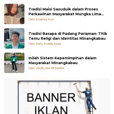
Tradisi Maisi Sasuduik dalam Proses
Perkawinan Masyarakat Mungka Lima
Puluh Kota
Oleh: Enjelika Putri
Tradisi Basapa di Padang Pariaman: Titik
Temu Religi dan Identitas Minangkabau
Oleh: Refly Alvade Rysta
Inilah Sistem Kepemimpinan dalam
Masyarakat Minangkabau
Oleh: ANJELINA DESWIRA