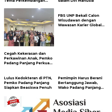
Tema Perkembangan
dalam Diri Manusia
Mutakhir Sastra Dunia
FBS UNP Bekali Calon
Wisudawan dengan
Wawasan Karier Global
dan Kewirausahaan
Kreatif
Cegah Kekerasan dan
Perkawinan Anak, Pemko
Padang Panjang Perkuat
Peran Keluarga
Lulus Kedokteran di PTN,
Pemimpin Harus Berani
Pemko Padang Panjang
Bertanggung Jawab,
Siapkan Beasiswa Penuh
Wako Padang Panjang
Buka Pelatihan
Kepemimpinan Pelajar