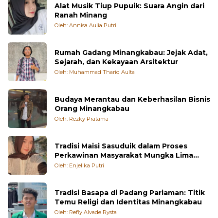
Alat Musik Tiup Pupuik: Suara Angin dari
Ranah Minang
Oleh: Annisa Aulia Putri
Rumah Gadang Minangkabau: Jejak Adat,
Sejarah, dan Kekayaan Arsitektur
Oleh: Muhammad Thariq Aulta
Budaya Merantau dan Keberhasilan Bisnis
Orang Minangkabau
Oleh: Rezky Pratama
Tradisi Maisi Sasuduik dalam Proses
Perkawinan Masyarakat Mungka Lima
Puluh Kota
Oleh: Enjelika Putri
Tradisi Basapa di Padang Pariaman: Titik
Temu Religi dan Identitas Minangkabau
Oleh: Refly Alvade Rysta