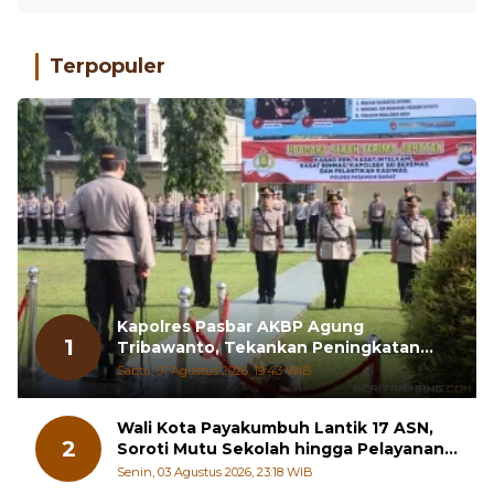
Terpopuler
Kapolres Pasbar AKBP Agung
1
Tribawanto, Tekankan Peningkatan
Pelayanan dan Sinergi dengan
Sabtu, 01 Agustus 2026, 19:43 WIB
Masyarakat
Wali Kota Payakumbuh Lantik 17 ASN,
2
Soroti Mutu Sekolah hingga Pelayanan
RSUD
Senin, 03 Agustus 2026, 23:18 WIB