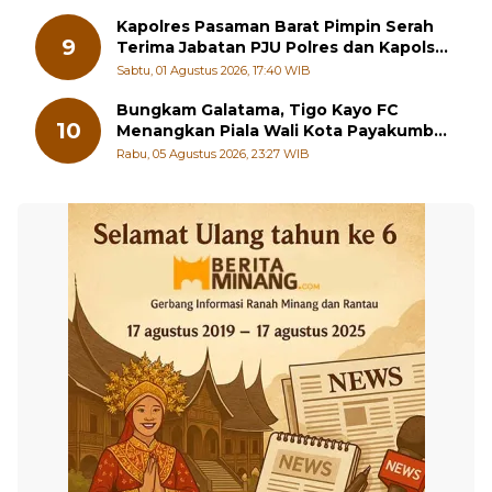
Kapolres Pasaman Barat Pimpin Serah
9
Terima Jabatan PJU Polres dan Kapolsek
Sungai Beremas
Sabtu, 01 Agustus 2026, 17:40 WIB
Bungkam Galatama, Tigo Kayo FC
10
Menangkan Piala Wali Kota Payakumbuh
Cup 2026
Rabu, 05 Agustus 2026, 23:27 WIB