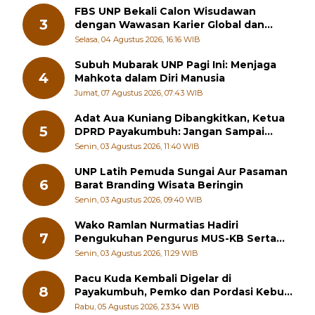
FBS UNP Bekali Calon Wisudawan
3
dengan Wawasan Karier Global dan
Kewirausahaan Kreatif
Selasa, 04 Agustus 2026, 16:16 WIB
Subuh Mubarak UNP Pagi Ini: Menjaga
4
Mahkota dalam Diri Manusia
Jumat, 07 Agustus 2026, 07:43 WIB
Adat Aua Kuniang Dibangkitkan, Ketua
5
DPRD Payakumbuh: Jangan Sampai
Generasi Muda Hilang Jati Diri
Senin, 03 Agustus 2026, 11:40 WIB
UNP Latih Pemuda Sungai Aur Pasaman
6
Barat Branding Wisata Beringin
Senin, 03 Agustus 2026, 09:40 WIB
Wako Ramlan Nurmatias Hadiri
7
Pengukuhan Pengurus MUS-KB Serta
LMKB Periode 2026-2031,
Senin, 03 Agustus 2026, 11:29 WIB
Pacu Kuda Kembali Digelar di
8
Payakumbuh, Pemko dan Pordasi Kebut
Persiapan!
Rabu, 05 Agustus 2026, 23:34 WIB