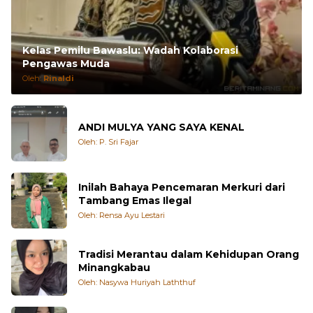
Kelas Pemilu Bawaslu: Wadah Kolaborasi
Pengawas Muda
Oleh:
Rinaldi
ANDI MULYA YANG SAYA KENAL
Oleh: P. Sri Fajar
Inilah Bahaya Pencemaran Merkuri dari
Tambang Emas Ilegal
Oleh: Rensa Ayu Lestari
Tradisi Merantau dalam Kehidupan Orang
Minangkabau
Oleh: Nasywa Huriyah Laththuf