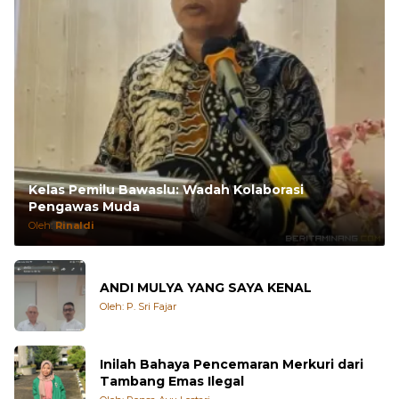
Kelas Pemilu Bawaslu: Wadah Kolaborasi
Pengawas Muda
Oleh:
Rinaldi
ANDI MULYA YANG SAYA KENAL
Oleh: P. Sri Fajar