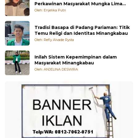
Tradisi Maisi Sasuduik dalam Proses
Perkawinan Masyarakat Mungka Lima
Puluh Kota
Oleh: Enjelika Putri
Tradisi Basapa di Padang Pariaman: Titik
Temu Religi dan Identitas Minangkabau
Oleh: Refly Alvade Rysta
Inilah Sistem Kepemimpinan dalam
Masyarakat Minangkabau
Oleh: ANJELINA DESWIRA