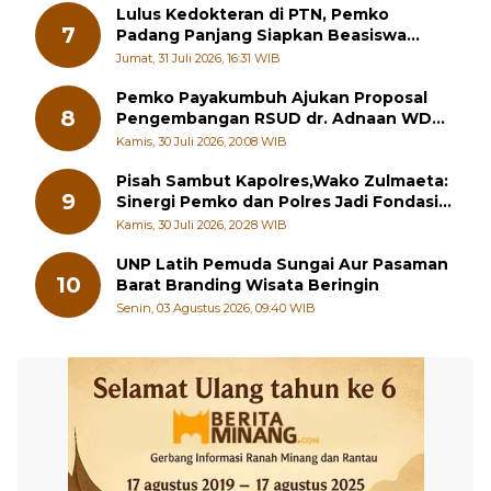
6
Jawab, Wako Padang Panjang Buka
Pelatihan Kepemimpinan Pelajar
Jumat, 31 Juli 2026, 15:45 WIB
Lulus Kedokteran di PTN, Pemko
7
Padang Panjang Siapkan Beasiswa
Penuh
Jumat, 31 Juli 2026, 16:31 WIB
Pemko Payakumbuh Ajukan Proposal
8
Pengembangan RSUD dr. Adnaan WD
kepada Kementerian Kesehatan
Kamis, 30 Juli 2026, 20:08 WIB
Pisah Sambut Kapolres,Wako Zulmaeta:
9
Sinergi Pemko dan Polres Jadi Fondasi
Stabilitas Pembangunan
Kamis, 30 Juli 2026, 20:28 WIB
UNP Latih Pemuda Sungai Aur Pasaman
10
Barat Branding Wisata Beringin
Senin, 03 Agustus 2026, 09:40 WIB