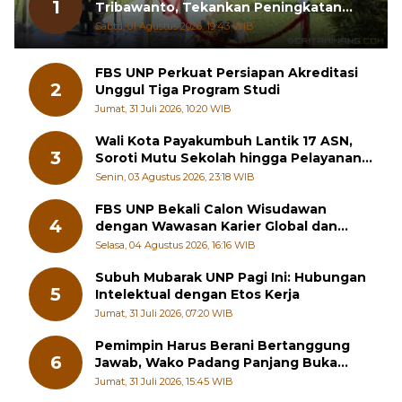
Kapolres Pasbar AKBP Agung
1
Tribawanto, Tekankan Peningkatan
Pelayanan dan Sinergi dengan
Sabtu, 01 Agustus 2026, 19:43 WIB
Masyarakat
FBS UNP Perkuat Persiapan Akreditasi
2
Unggul Tiga Program Studi
Jumat, 31 Juli 2026, 10:20 WIB
Wali Kota Payakumbuh Lantik 17 ASN,
3
Soroti Mutu Sekolah hingga Pelayanan
RSUD
Senin, 03 Agustus 2026, 23:18 WIB
FBS UNP Bekali Calon Wisudawan
4
dengan Wawasan Karier Global dan
Kewirausahaan Kreatif
Selasa, 04 Agustus 2026, 16:16 WIB
Subuh Mubarak UNP Pagi Ini: Hubungan
5
Intelektual dengan Etos Kerja
Jumat, 31 Juli 2026, 07:20 WIB
Pemimpin Harus Berani Bertanggung