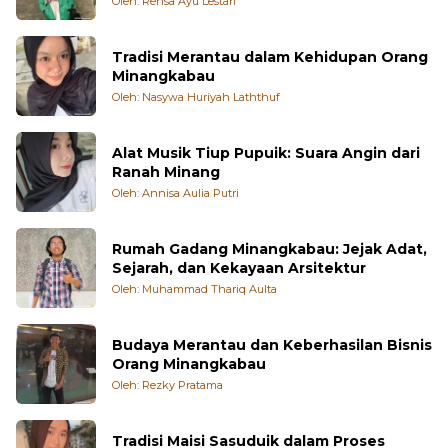
Inilah Bahaya Pencemaran Merkuri dari
Tambang Emas Ilegal
Oleh: Rensa Ayu Lestari
Tradisi Merantau dalam Kehidupan Orang
Minangkabau
Oleh: Nasywa Huriyah Laththuf
Alat Musik Tiup Pupuik: Suara Angin dari
Ranah Minang
Oleh: Annisa Aulia Putri
Rumah Gadang Minangkabau: Jejak Adat,
Sejarah, dan Kekayaan Arsitektur
Oleh: Muhammad Thariq Aulta
Budaya Merantau dan Keberhasilan Bisnis
Orang Minangkabau
Oleh: Rezky Pratama