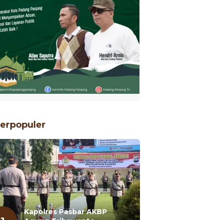
erpopuler
Kapolres Pasbar AKBP