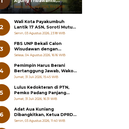
1
Agung Tribawanto,
Tekankan Peningkatan
Sabtu, 01 Agustus 2026, 19:43 WIB
Pelayanan dan Sinergi
dengan Masyarakat
Wali Kota Payakumbuh
2
Lantik 17 ASN, Soroti Mutu
Sekolah hingga Pelayanan
Senin, 03 Agustus 2026, 23:18 WIB
RSUD
FBS UNP Bekali Calon
3
Wisudawan dengan
Wawasan Karier Global dan
Selasa, 04 Agustus 2026, 16:16 WIB
Kewirausahaan Kreatif
Pemimpin Harus Berani
4
Bertanggung Jawab, Wako
Padang Panjang Buka
Jumat, 31 Juli 2026, 15:45 WIB
Pelatihan Kepemimpinan
Pelajar
Lulus Kedokteran di PTN,
5
Pemko Padang Panjang
Siapkan Beasiswa Penuh
Jumat, 31 Juli 2026, 16:31 WIB
Adat Aua Kuniang
6
Dibangkitkan, Ketua DPRD
Payakumbuh: Jangan
Senin, 03 Agustus 2026, 11:40 WIB
Sampai Generasi Muda