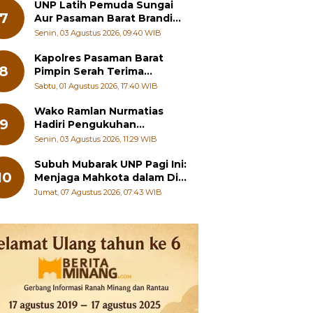
Hilang Jati Diri
UNP Latih Pemuda Sungai
7
Aur Pasaman Barat Branding
Wisata Beringin
Senin, 03 Agustus 2026, 09:40 WIB
Kapolres Pasaman Barat
8
Pimpin Serah Terima
Jabatan PJU Polres dan
Sabtu, 01 Agustus 2026, 17:40 WIB
Kapolsek Sungai Beremas
Wako Ramlan Nurmatias
9
Hadiri Pengukuhan
Pengurus MUS-KB Serta
Senin, 03 Agustus 2026, 11:29 WIB
LMKB Periode 2026-2031,
Subuh Mubarak UNP Pagi Ini:
10
Menjaga Mahkota dalam Diri
Manusia
Jumat, 07 Agustus 2026, 07:43 WIB