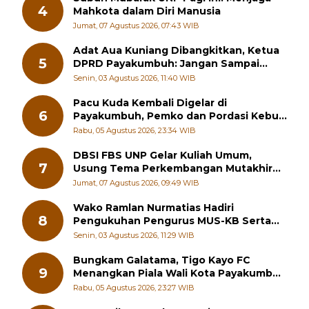
Subuh Mubarak UNP Pagi Ini: Menjaga
4
Mahkota dalam Diri Manusia
Jumat, 07 Agustus 2026, 07:43 WIB
Adat Aua Kuniang Dibangkitkan, Ketua
5
DPRD Payakumbuh: Jangan Sampai
Generasi Muda Hilang Jati Diri
Senin, 03 Agustus 2026, 11:40 WIB
Pacu Kuda Kembali Digelar di
6
Payakumbuh, Pemko dan Pordasi Kebut
Persiapan!
Rabu, 05 Agustus 2026, 23:34 WIB
DBSI FBS UNP Gelar Kuliah Umum,
7
Usung Tema Perkembangan Mutakhir
Sastra Dunia
Jumat, 07 Agustus 2026, 09:49 WIB
Wako Ramlan Nurmatias Hadiri
8
Pengukuhan Pengurus MUS-KB Serta
LMKB Periode 2026-2031,
Senin, 03 Agustus 2026, 11:29 WIB
Bungkam Galatama, Tigo Kayo FC
9
Menangkan Piala Wali Kota Payakumbuh
Cup 2026
Rabu, 05 Agustus 2026, 23:27 WIB