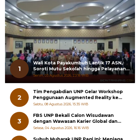
Wali Kota Payakumbuh Lantik 17 ASN,
1
Soroti Mutu Sekolah hingga Pelayanan
RSUD
Senin, 03 Agustus 2026, 23:18 WIB
Tim Pengabdian UNP Gelar Workshop
2
Penggunaan Augmented Reality ke
Guru Kimia SMA di Padang Pariaman
Sabtu, 08 Agustus 2026, 15:35 WIB
FBS UNP Bekali Calon Wisudawan
3
dengan Wawasan Karier Global dan
Kewirausahaan Kreatif
Selasa, 04 Agustus 2026, 16:16 WIB