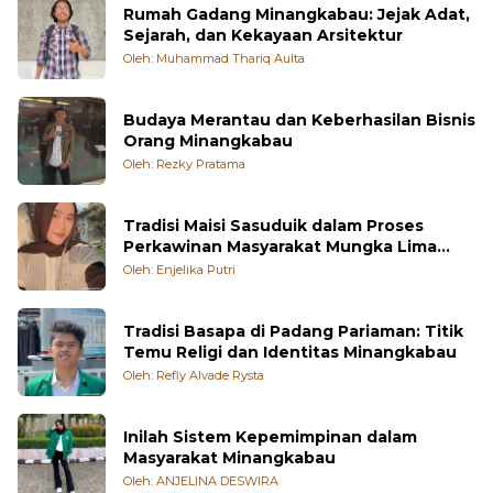
Rumah Gadang Minangkabau: Jejak Adat,
Sejarah, dan Kekayaan Arsitektur
Oleh: Muhammad Thariq Aulta
Budaya Merantau dan Keberhasilan Bisnis
Orang Minangkabau
Oleh: Rezky Pratama
Tradisi Maisi Sasuduik dalam Proses
Perkawinan Masyarakat Mungka Lima
Puluh Kota
Oleh: Enjelika Putri
Tradisi Basapa di Padang Pariaman: Titik
Temu Religi dan Identitas Minangkabau
Oleh: Refly Alvade Rysta
Inilah Sistem Kepemimpinan dalam
Masyarakat Minangkabau