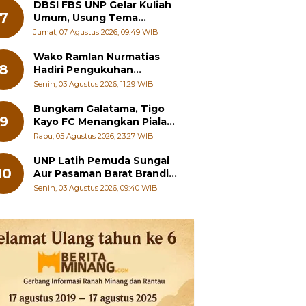
DBSI FBS UNP Gelar Kuliah
7
Umum, Usung Tema
Perkembangan Mutakhir
Jumat, 07 Agustus 2026, 09:49 WIB
Sastra Dunia
Wako Ramlan Nurmatias
8
Hadiri Pengukuhan
Pengurus MUS-KB Serta
Senin, 03 Agustus 2026, 11:29 WIB
LMKB Periode 2026-2031,
Bungkam Galatama, Tigo
9
Kayo FC Menangkan Piala
Wali Kota Payakumbuh Cup
Rabu, 05 Agustus 2026, 23:27 WIB
2026
UNP Latih Pemuda Sungai
10
Aur Pasaman Barat Branding
Wisata Beringin
Senin, 03 Agustus 2026, 09:40 WIB