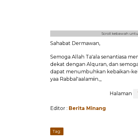
Scroll kebawah untu
Sahabat Dermawan,
Semoga Allah Ta'ala senantiasa me
dekat dengan Alquran, dan semoga
dapat menumbuhkan kebaikan-kebai
yaa Rabbal'aalamiin._
Halaman
Editor :
Berita Minang
Tag: