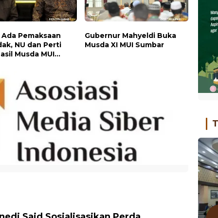
 Ada Pemaksaan
Gubernur Mahyeldi Buka
ak, NU dan Perti
Musda XI MUI Sumbar
Hasil Musda MUI
r
T
nedi Said Sosialisasikan Perda