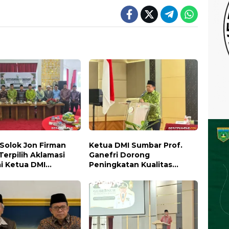
 Solok Jon Firman
Ketua DMI Sumbar Prof.
Terpilih Aklamasi
Ganefri Dorong
i Ketua DMI
Peningkatan Kualitas
ten Solok 2026-
Ibadah Melalui Pelatihan
Akustik Masjid