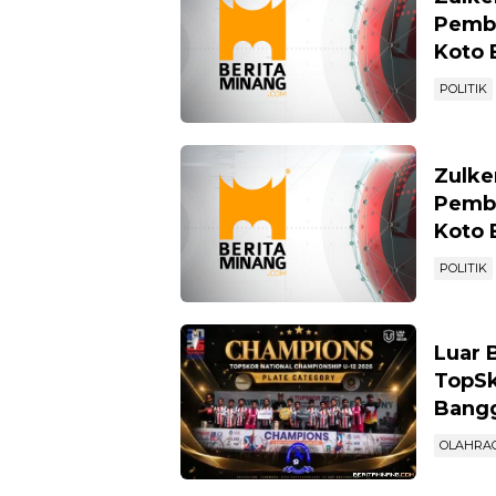
Pemba
Koto 
POLITIK
Zulke
Pemba
Koto 
POLITIK
Luar 
TopSk
Bang
OLAHRA