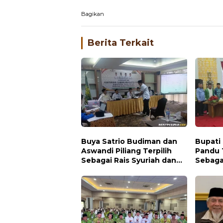
Bagikan
Berita Terkait
Buya Satrio Budiman dan
Bupati
Aswandi Piliang Terpilih
Pandu 
Sebagai Rais Syuriah dan
Sebaga
Ketua PCNU Tanah Datar
Kabupa
2031