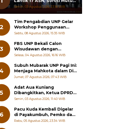
1
Lantik 17 ASN, Soroti Mutu
Sekolah hingga Pelayanan
Senin, 03 Agustus 2026, 23:18 WIB
RSUD
Tim Pengabdian UNP Gelar
2
Workshop Penggunaan
Augmented Reality ke Guru
Sabtu, 08 Agustus 2026, 15:35 WIB
Kimia SMA di Padang
Pariaman
FBS UNP Bekali Calon
3
Wisudawan dengan
Wawasan Karier Global dan
Selasa, 04 Agustus 2026, 16:16 WIB
Kewirausahaan Kreatif
Subuh Mubarak UNP Pagi Ini:
4
Menjaga Mahkota dalam Diri
Manusia
Jumat, 07 Agustus 2026, 07:43 WIB
Adat Aua Kuniang
5
Dibangkitkan, Ketua DPRD
Payakumbuh: Jangan
Senin, 03 Agustus 2026, 11:40 WIB
Sampai Generasi Muda
Hilang Jati Diri
Pacu Kuda Kembali Digelar
6
di Payakumbuh, Pemko dan
Pordasi Kebut Persiapan!
Rabu, 05 Agustus 2026, 23:34 WIB