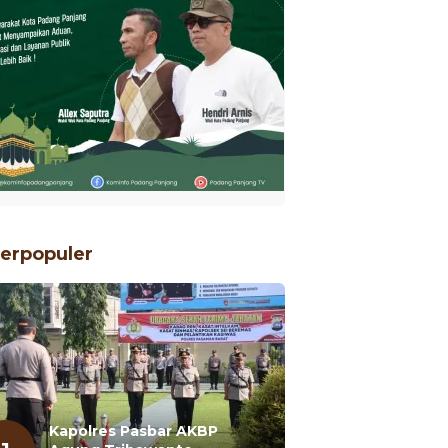
erpopuler
Kapolres Pasbar AKBP