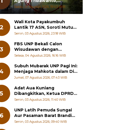
1
Agung Tribawanto,
Tekankan Peningkatan
Sabtu, 01 Agustus 2026, 19:43 WIB
Pelayanan dan Sinergi
dengan Masyarakat
Wali Kota Payakumbuh
2
Lantik 17 ASN, Soroti Mutu
Sekolah hingga Pelayanan
Senin, 03 Agustus 2026, 23:18 WIB
RSUD
FBS UNP Bekali Calon
3
Wisudawan dengan
Wawasan Karier Global dan
Selasa, 04 Agustus 2026, 16:16 WIB
Kewirausahaan Kreatif
Subuh Mubarak UNP Pagi Ini:
4
Menjaga Mahkota dalam Diri
Manusia
Jumat, 07 Agustus 2026, 07:43 WIB
Adat Aua Kuniang
5
Dibangkitkan, Ketua DPRD
Payakumbuh: Jangan
Senin, 03 Agustus 2026, 11:40 WIB
Sampai Generasi Muda
Hilang Jati Diri
UNP Latih Pemuda Sungai
6
Aur Pasaman Barat Branding
Wisata Beringin
Senin, 03 Agustus 2026, 09:40 WIB