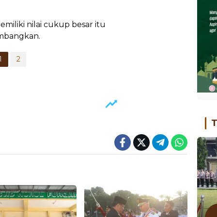
iliki nilai cukup besar itu
kembangkan.
1
2
T