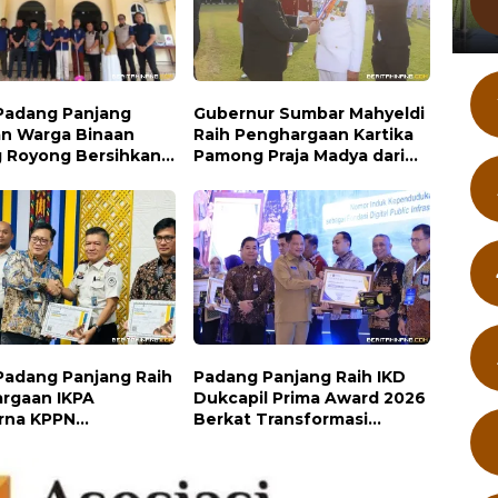
Padang Panjang
Gubernur Sumbar Mahyeldi
an Warga Binaan
Raih Penghargaan Kartika
 Royong Bersihkan
Pamong Praja Madya dari
IPDN
Padang Panjang Raih
Padang Panjang Raih IKD
rgaan IKPA
Dukcapil Prima Award 2026
rna KPPN
Berkat Transformasi
nggi
Layanan Digital