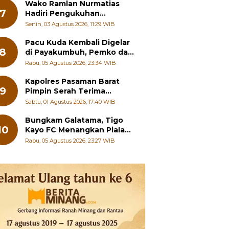
Wako Ramlan Nurmatias
7
Hadiri Pengukuhan
Pengurus MUS-KB Serta
Senin, 03 Agustus 2026, 11:29 WIB
LMKB Periode 2026-2031,
Pacu Kuda Kembali Digelar
8
di Payakumbuh, Pemko dan
Pordasi Kebut Persiapan!
Rabu, 05 Agustus 2026, 23:34 WIB
Kapolres Pasaman Barat
9
Pimpin Serah Terima
Jabatan PJU Polres dan
Sabtu, 01 Agustus 2026, 17:40 WIB
Kapolsek Sungai Beremas
Bungkam Galatama, Tigo
10
Kayo FC Menangkan Piala
Wali Kota Payakumbuh Cup
Rabu, 05 Agustus 2026, 23:27 WIB
2026