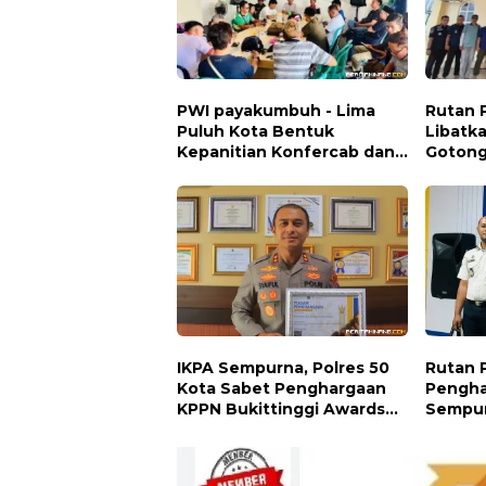
PWI payakumbuh - Lima
Rutan 
Puluh Kota Bentuk
Libatk
Kepanitian Konfercab dan
Gotong
OKK 2026
Masjid
IKPA Sempurna, Polres 50
Rutan 
Kota Sabet Penghargaan
Pengha
KPPN Bukittinggi Awards
Sempu
2026
Bukitti