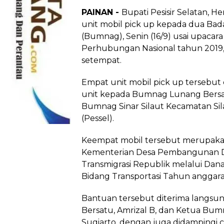
PAINAN -
Bupati Pesisir Selatan, 
unit mobil pick up kepada dua Bada
(Bumnag), Senin (16/9) usai upacara
Perhubungan Nasional tahun 2019,
setempat.
Empat unit mobil pick up tersebut
unit kepada Bumnag Lunang Bers
Bumnag Sinar Silaut Kecamatan Sil
(Pessel).
Keempat mobil tersebut merupakan
Kementerian Desa Pembangunan D
Transmigrasi Republik melalui Dana
Bidang Transportasi Tahun anggara
Bantuan tersebut diterima langs
Bersatu, Amrizal B, dan Ketua Bum
Sugiarto, dengan juga didampingi 