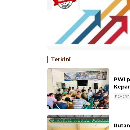
Terkini
PWI p
Kepan
PEMERI
Rutan