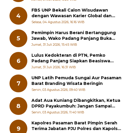
FBS UNP Bekali Calon Wisudawan
4
dengan Wawasan Karier Global dan
Kewirausahaan Kreatif
Selasa, 04 Agustus 2026, 16:16 WIB
Pemimpin Harus Berani Bertanggung
5
Jawab, Wako Padang Panjang Buka
Pelatihan Kepemimpinan Pelajar
Jumat, 31 Juli 2026, 15:45 WIB
Lulus Kedokteran di PTN, Pemko
6
Padang Panjang Siapkan Beasiswa
Penuh
Jumat, 31 Juli 2026, 16:31 WIB
UNP Latih Pemuda Sungai Aur Pasaman
7
Barat Branding Wisata Beringin
Senin, 03 Agustus 2026, 09:40 WIB
Adat Aua Kuniang Dibangkitkan, Ketua
8
DPRD Payakumbuh: Jangan Sampai
Generasi Muda Hilang Jati Diri
Senin, 03 Agustus 2026, 11:40 WIB
Kapolres Pasaman Barat Pimpin Serah
9
Terima Jabatan PJU Polres dan Kapolsek