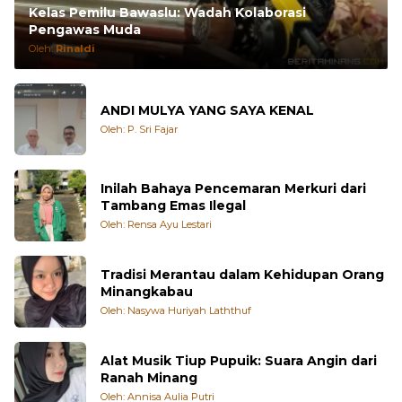
Kelas Pemilu Bawaslu: Wadah Kolaborasi
Pengawas Muda
Oleh:
Rinaldi
ANDI MULYA YANG SAYA KENAL
Oleh: P. Sri Fajar
Inilah Bahaya Pencemaran Merkuri dari
Tambang Emas Ilegal
Oleh: Rensa Ayu Lestari
Tradisi Merantau dalam Kehidupan Orang
Minangkabau
Oleh: Nasywa Huriyah Laththuf
Alat Musik Tiup Pupuik: Suara Angin dari
Ranah Minang
Oleh: Annisa Aulia Putri