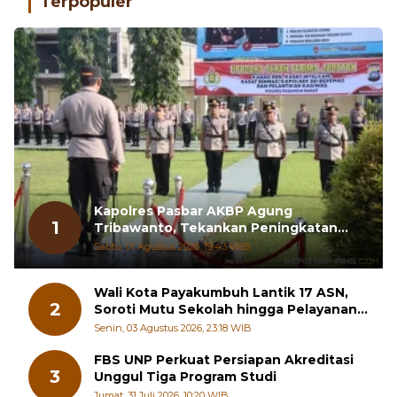
Terpopuler
Kapolres Pasbar AKBP Agung
1
Tribawanto, Tekankan Peningkatan
Pelayanan dan Sinergi dengan
Sabtu, 01 Agustus 2026, 19:43 WIB
Masyarakat
Wali Kota Payakumbuh Lantik 17 ASN,
2
Soroti Mutu Sekolah hingga Pelayanan
RSUD
Senin, 03 Agustus 2026, 23:18 WIB
FBS UNP Perkuat Persiapan Akreditasi
3
Unggul Tiga Program Studi
Jumat, 31 Juli 2026, 10:20 WIB