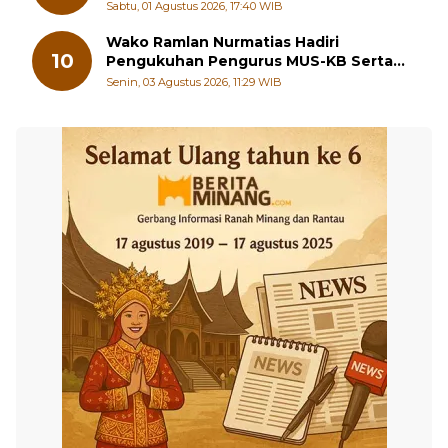
Sungai Beremas
Sabtu, 01 Agustus 2026, 17:40 WIB
Wako Ramlan Nurmatias Hadiri
10
Pengukuhan Pengurus MUS-KB Serta
LMKB Periode 2026-2031,
Senin, 03 Agustus 2026, 11:29 WIB