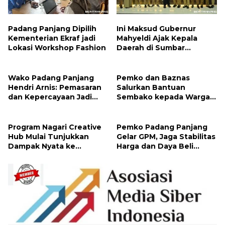
Padang Panjang Dipilih
Ini Maksud Gubernur
Kementerian Ekraf jadi
Mahyeldi Ajak Kepala
Lokasi Workshop Fashion
Daerah di Sumbar
Percepat Sertifikasi Halal
Wako Padang Panjang
Pemko dan Baznas
Hendri Arnis: Pemasaran
Salurkan Bantuan
dan Kepercayaan Jadi
Sembako kepada Warga
Kunci Kembangkan Usaha
Melalui Program Padang
Panjang Peduli
Program Nagari Creative
Pemko Padang Panjang
Hub Mulai Tunjukkan
Gelar GPM, Jaga Stabilitas
Dampak Nyata ke
Harga dan Daya Beli
Masyarakat
Masyarakat