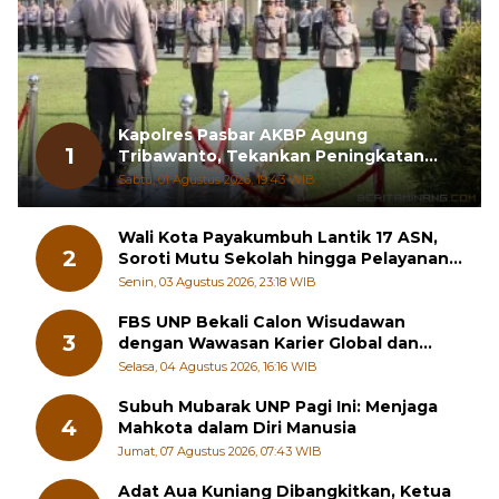
Kapolres Pasbar AKBP Agung
1
Tribawanto, Tekankan Peningkatan
Pelayanan dan Sinergi dengan
Sabtu, 01 Agustus 2026, 19:43 WIB
Masyarakat
Wali Kota Payakumbuh Lantik 17 ASN,
2
Soroti Mutu Sekolah hingga Pelayanan
RSUD
Senin, 03 Agustus 2026, 23:18 WIB
FBS UNP Bekali Calon Wisudawan
3
dengan Wawasan Karier Global dan
Kewirausahaan Kreatif
Selasa, 04 Agustus 2026, 16:16 WIB
Subuh Mubarak UNP Pagi Ini: Menjaga
4
Mahkota dalam Diri Manusia
Jumat, 07 Agustus 2026, 07:43 WIB
Adat Aua Kuniang Dibangkitkan, Ketua