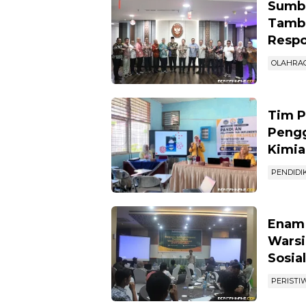
Sumba
Tamba
Respo
OLAHRA
Tim P
Pengg
Kimia
PENDIDI
Enam 
Warsi
Sosia
PERISTI