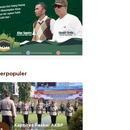
erpopuler
Kapolres Pasbar AKBP