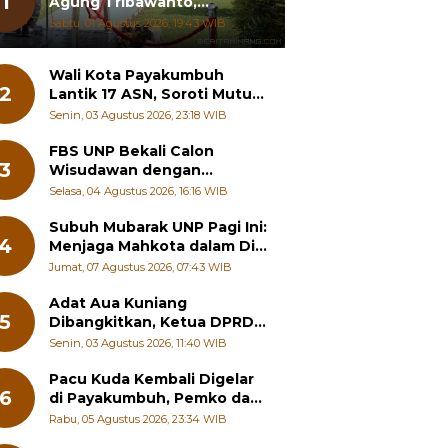
1
Agung Tribawanto,
Tekankan Peningkatan
Sabtu, 01 Agustus 2026, 19:43 WIB
Pelayanan dan Sinergi
dengan Masyarakat
Wali Kota Payakumbuh
2
Lantik 17 ASN, Soroti Mutu
Sekolah hingga Pelayanan
Senin, 03 Agustus 2026, 23:18 WIB
RSUD
FBS UNP Bekali Calon
3
Wisudawan dengan
Wawasan Karier Global dan
Selasa, 04 Agustus 2026, 16:16 WIB
Kewirausahaan Kreatif
Subuh Mubarak UNP Pagi Ini:
4
Menjaga Mahkota dalam Diri
Manusia
Jumat, 07 Agustus 2026, 07:43 WIB
Adat Aua Kuniang
5
Dibangkitkan, Ketua DPRD
Payakumbuh: Jangan
Senin, 03 Agustus 2026, 11:40 WIB
Sampai Generasi Muda
Hilang Jati Diri
Pacu Kuda Kembali Digelar
6
di Payakumbuh, Pemko dan
Pordasi Kebut Persiapan!
Rabu, 05 Agustus 2026, 23:34 WIB