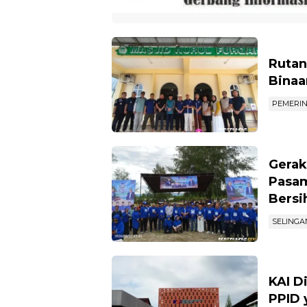
Rutan
Binaa
PEMERI
Gerak
Pasam
Bersi
SELINGA
KAI D
PPID 