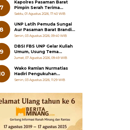
Kapolres Pasaman Barat
7
Pimpin Serah Terima
Jabatan PJU Polres dan
Sabtu, 01 Agustus 2026, 17:40 WIB
Kapolsek Sungai Beremas
UNP Latih Pemuda Sungai
8
Aur Pasaman Barat Branding
Wisata Beringin
Senin, 03 Agustus 2026, 09:40 WIB
DBSI FBS UNP Gelar Kuliah
9
Umum, Usung Tema
Perkembangan Mutakhir
Jumat, 07 Agustus 2026, 09:49 WIB
Sastra Dunia
Wako Ramlan Nurmatias
10
Hadiri Pengukuhan
Pengurus MUS-KB Serta
Senin, 03 Agustus 2026, 11:29 WIB
LMKB Periode 2026-2031,