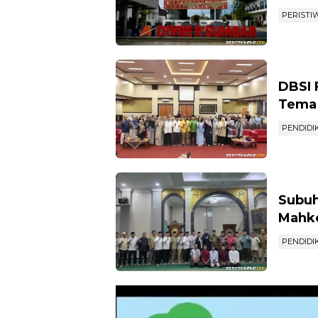
PERISTI
DBSI 
Tema 
PENDIDI
Subuh
Mahko
PENDIDI