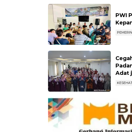
PWI P
Kepan
PEMERI
Cegah
Padan
Adat 
KESEHA