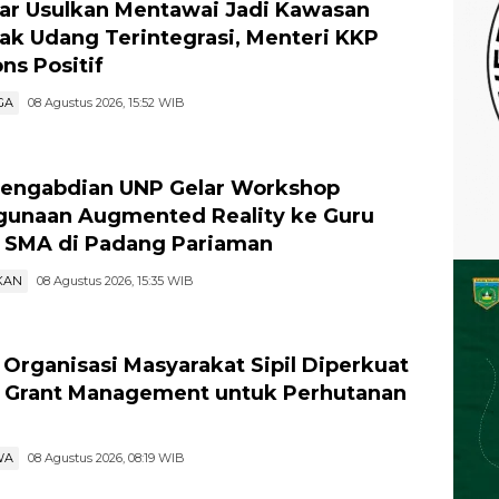
r Usulkan Mentawai Jadi Kawasan
k Udang Terintegrasi, Menteri KKP
ns Positif
GA
08 Agustus 2026, 15:52 WIB
engabdian UNP Gelar Workshop
unaan Augmented Reality ke Guru
 SMA di Padang Pariaman
KAN
08 Agustus 2026, 15:35 WIB
Organisasi Masyarakat Sipil Diperkuat
 Grant Management untuk Perhutanan
l
WA
08 Agustus 2026, 08:19 WIB