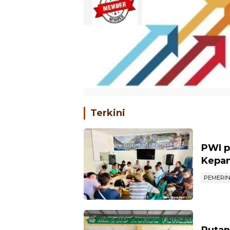
Terkini
PWI p
Kepan
PEMERI
Rutan