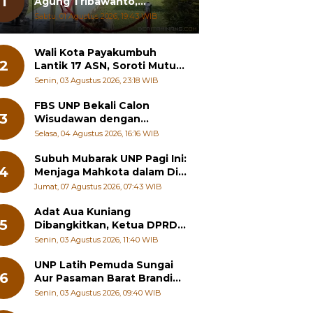
1
Agung Tribawanto,
Tekankan Peningkatan
Sabtu, 01 Agustus 2026, 19:43 WIB
Pelayanan dan Sinergi
dengan Masyarakat
Wali Kota Payakumbuh
2
Lantik 17 ASN, Soroti Mutu
Sekolah hingga Pelayanan
Senin, 03 Agustus 2026, 23:18 WIB
RSUD
FBS UNP Bekali Calon
3
Wisudawan dengan
Wawasan Karier Global dan
Selasa, 04 Agustus 2026, 16:16 WIB
Kewirausahaan Kreatif
Subuh Mubarak UNP Pagi Ini:
4
Menjaga Mahkota dalam Diri
Manusia
Jumat, 07 Agustus 2026, 07:43 WIB
Adat Aua Kuniang
5
Dibangkitkan, Ketua DPRD
Payakumbuh: Jangan
Senin, 03 Agustus 2026, 11:40 WIB
Sampai Generasi Muda
Hilang Jati Diri
UNP Latih Pemuda Sungai
6
Aur Pasaman Barat Branding
Wisata Beringin
Senin, 03 Agustus 2026, 09:40 WIB