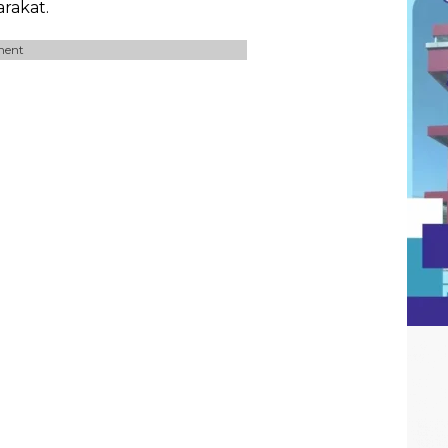
rakat.
ment