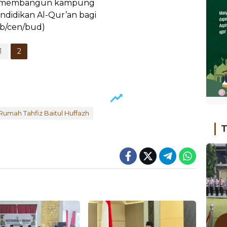
lam membangun kampung
didikan Al-Qur’an bagi
b/cen/bud)
1
2
Rumah Tahfiz Baitul Huffazh
T