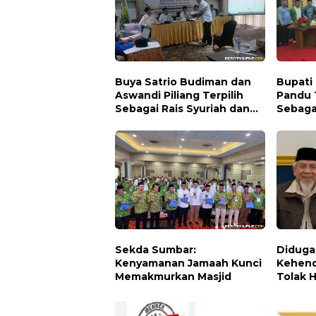
Buya Satrio Budiman dan
Bupati
Aswandi Piliang Terpilih
Pandu 
Sebagai Rais Syuriah dan
Sebaga
Ketua PCNU Tanah Datar
Kabupa
2031
Sekda Sumbar:
Diduga
Kenyamanan Jamaah Kunci
Kehend
Memakmurkan Masjid
Tolak 
Sumba