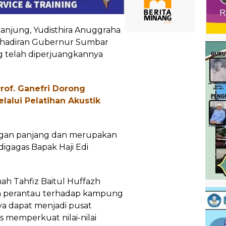
Tanjung, Yudisthira Anuggraha
kehadiran Gubernur Sumbar
g telah diperjuangkannya
rof. Ganefri Dorong
lalui Pelatihan Akustik
uangan panjang dan merupakan
 digagas Bapak Haji Edi
ah Tahfiz Baitul Huffazh
an perantau terhadap kampung
ya dapat menjadi pusat
 memperkuat nilai-nilai