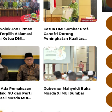
 Solok Jon Firman
Ketua DMI Sumbar Prof.
Terpilih Aklamasi
Ganefri Dorong
i Ketua DMI
Peningkatan Kualitas
ten Solok 2026-
Ibadah Melalui Pelatihan
Akustik Masjid
 Ada Pemaksaan
Gubernur Mahyeldi Buka
ak, NU dan Perti
Musda XI MUI Sumbar
Hasil Musda MUI
r