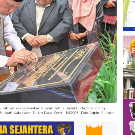
ullah ketika meresmikan Rumah Tahfiz Baitul Huffazh di Jorong
tipuh, Kabupaten Tanah Datar, Senin (1/6/2026). Foto: Adpim Sumbar