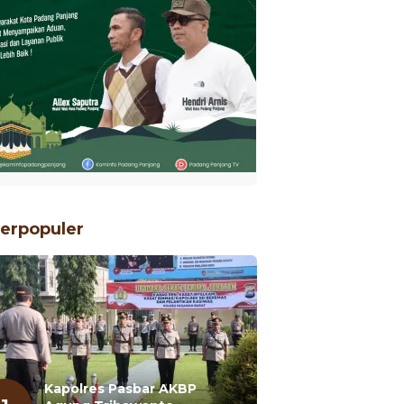
erpopuler
Kapolres Pasbar AKBP