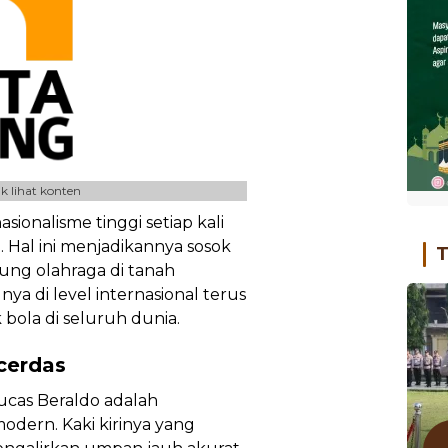
k lihat konten
sionalisme tinggi setiap kali
al ini menjadikannya sosok
T
kung olahraga di tanah
ya di level internasional terus
ola di seluruh dunia.
cerdas
Lucas Beraldo adalah
modern. Kaki kirinya yang