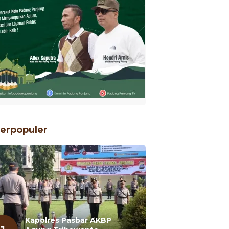
erpopuler
Kapolres Pasbar AKBP