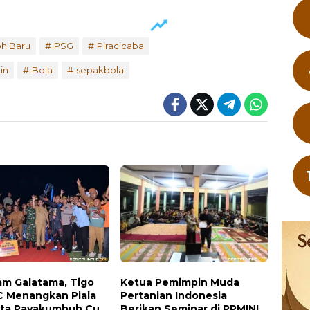
h Baru
PSG
Piracicaba
in
Bola
sepakbola
m Galatama, Tigo
Ketua Pemimpin Muda
C Menangkan Piala
Pertanian Indonesia
ota Payakumbuh Cup
Berikan Seminar di PPMINI