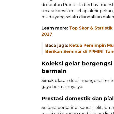
di daratan Prancis. Ia berhasil mens
secara konsisten setiap akhir pek
muda yang selalu diandalkan dalam 
Learn more:
Top Skor & Statistik
2027
Baca juga:
Ketua Pemimpin Mud
Berikan Seminar di PPMINI Tan
Koleksi gelar bergengsi 
bermain
Simak ulasan detail mengenai rent
gaya bermainnya ya.
Prestasi domestik dan pia
Selama berkarir di kancah elit, lema
mulai diisi dengan medali juara liga