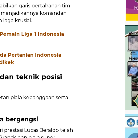
tabilkan garis pertahanan tim
an, menjadikannya komandan
laga krusial.
 Pemain Liga 1 Indonesia
a Pertanian Indonesia
dikek
dan teknik posisi
etan piala kebanggaan serta
la bergengsi
ri prestasi Lucas Beraldo telah
 Prancis dan piala super