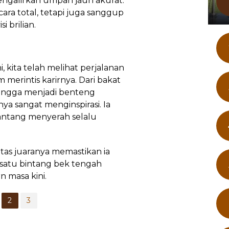
galirkan umpan jauh akurat.
cara total, tetapi juga sanggup
i brilian.
, kita telah melihat perjalanan
 merintis karirnya. Dari bakat
hingga menjadi benteng
nya sangat menginspirasi. Ia
antang menyerah selalu
as juaranya memastikan ia
 satu bintang bek tengah
n masa kini.
2
3