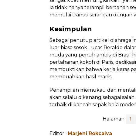
sangat kuat memungkinkannya men
Ia tidak hanya terampil bertahan se
memulai transisi serangan dengan vis
Kesimpulan
Sebagai penutup artikel olahraga ini
luar biasa sosok Lucas Beraldo dalam
muda yang penuh ambisi di Brasil 
pertahanan kokoh di Paris, dedikasi
membuktikan bahwa kerja keras p
membuahkan hasil manis.
Penampilan memukau dan mentalit
akan selalu dikenang sebagai salah
terbaik di kancah sepak bola moder
Halaman
1
Editor :
Marjeni Rokcalva