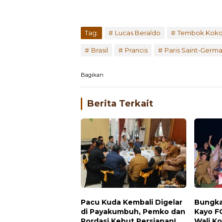
Tag:
Lucas Beraldo
Tembok Koko
Brasil
Prancis
Paris Saint-Germa
Bagikan
Berita Terkait
Pacu Kuda Kembali Digelar
Bungka
di Payakumbuh, Pemko dan
Kayo F
Pordasi Kebut Persiapan!
Wali K