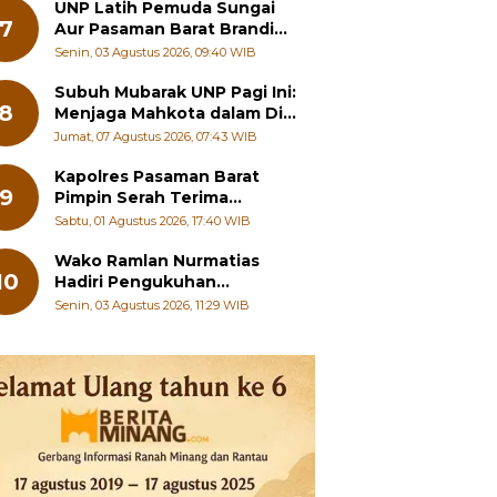
Hilang Jati Diri
UNP Latih Pemuda Sungai
7
Aur Pasaman Barat Branding
Wisata Beringin
Senin, 03 Agustus 2026, 09:40 WIB
Subuh Mubarak UNP Pagi Ini:
8
Menjaga Mahkota dalam Diri
Manusia
Jumat, 07 Agustus 2026, 07:43 WIB
Kapolres Pasaman Barat
9
Pimpin Serah Terima
Jabatan PJU Polres dan
Sabtu, 01 Agustus 2026, 17:40 WIB
Kapolsek Sungai Beremas
Wako Ramlan Nurmatias
10
Hadiri Pengukuhan
Pengurus MUS-KB Serta
Senin, 03 Agustus 2026, 11:29 WIB
LMKB Periode 2026-2031,