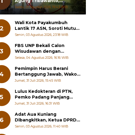
1
Agung Tribawanto,
Tekankan Peningkatan
Sabtu, 01 Agustus 2026, 19:43 WIB
Pelayanan dan Sinergi
dengan Masyarakat
Wali Kota Payakumbuh
2
Lantik 17 ASN, Soroti Mutu
Sekolah hingga Pelayanan
Senin, 03 Agustus 2026, 23:18 WIB
RSUD
FBS UNP Bekali Calon
3
Wisudawan dengan
Wawasan Karier Global dan
Selasa, 04 Agustus 2026, 16:16 WIB
Kewirausahaan Kreatif
Pemimpin Harus Berani
4
Bertanggung Jawab, Wako
Padang Panjang Buka
Jumat, 31 Juli 2026, 15:45 WIB
Pelatihan Kepemimpinan
Pelajar
Lulus Kedokteran di PTN,
5
Pemko Padang Panjang
Siapkan Beasiswa Penuh
Jumat, 31 Juli 2026, 16:31 WIB
Adat Aua Kuniang
6
Dibangkitkan, Ketua DPRD
Payakumbuh: Jangan
Senin, 03 Agustus 2026, 11:40 WIB
Sampai Generasi Muda