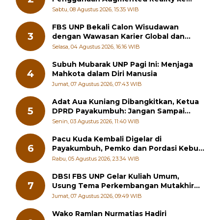
2
Penggunaan Augmented Reality ke
Guru Kimia SMA di Padang Pariaman
Sabtu, 08 Agustus 2026, 15:35 WIB
FBS UNP Bekali Calon Wisudawan
3
dengan Wawasan Karier Global dan
Kewirausahaan Kreatif
Selasa, 04 Agustus 2026, 16:16 WIB
Subuh Mubarak UNP Pagi Ini: Menjaga
4
Mahkota dalam Diri Manusia
Jumat, 07 Agustus 2026, 07:43 WIB
Adat Aua Kuniang Dibangkitkan, Ketua
5
DPRD Payakumbuh: Jangan Sampai
Generasi Muda Hilang Jati Diri
Senin, 03 Agustus 2026, 11:40 WIB
Pacu Kuda Kembali Digelar di
6
Payakumbuh, Pemko dan Pordasi Kebut
Persiapan!
Rabu, 05 Agustus 2026, 23:34 WIB
DBSI FBS UNP Gelar Kuliah Umum,
7
Usung Tema Perkembangan Mutakhir
Sastra Dunia
Jumat, 07 Agustus 2026, 09:49 WIB