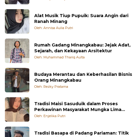
Oleh: Nasywa Huriyah Laththuf
Alat Musik Tiup Pupuik: Suara Angin dari
Ranah Minang
Oleh: Annisa Aulia Putri
Rumah Gadang Minangkabau: Jejak Adat,
Sejarah, dan Kekayaan Arsitektur
Oleh: Muhammad Thariq Aulta
Budaya Merantau dan Keberhasilan Bisnis
Orang Minangkabau
Oleh: Rezky Pratama
Tradisi Maisi Sasuduik dalam Proses
Perkawinan Masyarakat Mungka Lima
Puluh Kota
Oleh: Enjelika Putri