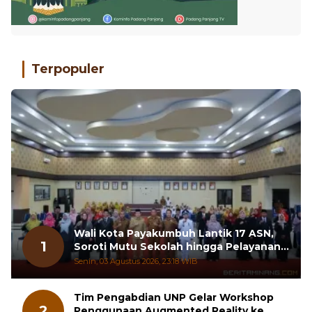
Terpopuler
Wali Kota Payakumbuh Lantik 17 ASN,
1
Soroti Mutu Sekolah hingga Pelayanan
RSUD
Senin, 03 Agustus 2026, 23:18 WIB
Tim Pengabdian UNP Gelar Workshop