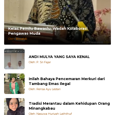
Kelas Pemilu Bawaslu: Wadah Kolaborasi
Pengawas Muda
Oleh:
Rinaldi
ANDI MULYA YANG SAYA KENAL
Oleh: P. Sri Fajar
Inilah Bahaya Pencemaran Merkuri dari
Tambang Emas Ilegal
Oleh: Rensa Ayu Lestari
Tradisi Merantau dalam Kehidupan Orang
Minangkabau