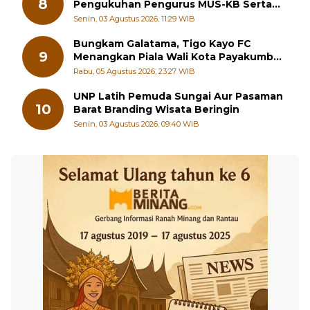
Wako Ramlan Nurmatias Hadiri
8
Pengukuhan Pengurus MUS-KB Serta
LMKB Periode 2026-2031,
Senin, 03 Agustus 2026, 11:29 WIB
Bungkam Galatama, Tigo Kayo FC
9
Menangkan Piala Wali Kota Payakumbuh
Cup 2026
Rabu, 05 Agustus 2026, 23:27 WIB
UNP Latih Pemuda Sungai Aur Pasaman
10
Barat Branding Wisata Beringin
Senin, 03 Agustus 2026, 09:40 WIB