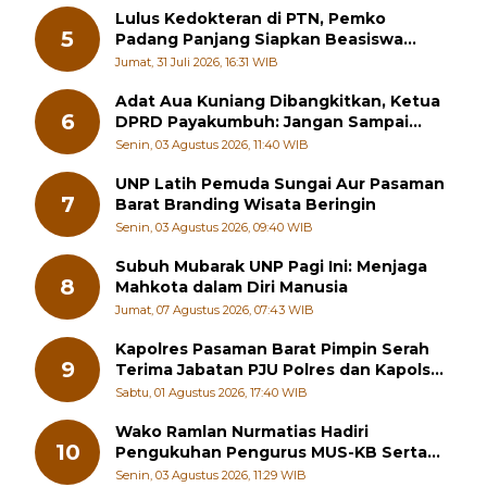
Lulus Kedokteran di PTN, Pemko
5
Padang Panjang Siapkan Beasiswa
Penuh
Jumat, 31 Juli 2026, 16:31 WIB
Adat Aua Kuniang Dibangkitkan, Ketua
6
DPRD Payakumbuh: Jangan Sampai
Generasi Muda Hilang Jati Diri
Senin, 03 Agustus 2026, 11:40 WIB
UNP Latih Pemuda Sungai Aur Pasaman
7
Barat Branding Wisata Beringin
Senin, 03 Agustus 2026, 09:40 WIB
Subuh Mubarak UNP Pagi Ini: Menjaga
8
Mahkota dalam Diri Manusia
Jumat, 07 Agustus 2026, 07:43 WIB
Kapolres Pasaman Barat Pimpin Serah
9
Terima Jabatan PJU Polres dan Kapolsek
Sungai Beremas
Sabtu, 01 Agustus 2026, 17:40 WIB
Wako Ramlan Nurmatias Hadiri
10
Pengukuhan Pengurus MUS-KB Serta
LMKB Periode 2026-2031,
Senin, 03 Agustus 2026, 11:29 WIB