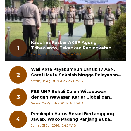
Kapolres Pasbar AKBP Agung
1
Tribawanto, Tekankan Peningkatan
Pelayanan dan Sinergi dengan
Sabtu, 01 Agustus 2026, 19:43 WIB
Masyarakat
Wali Kota Payakumbuh Lantik 17 ASN,
2
Soroti Mutu Sekolah hingga Pelayanan
RSUD
Senin, 03 Agustus 2026, 23:18 WIB
FBS UNP Bekali Calon Wisudawan
3
dengan Wawasan Karier Global dan
Kewirausahaan Kreatif
Selasa, 04 Agustus 2026, 16:16 WIB
Pemimpin Harus Berani Bertanggung
4
Jawab, Wako Padang Panjang Buka
Pelatihan Kepemimpinan Pelajar
Jumat, 31 Juli 2026, 15:45 WIB