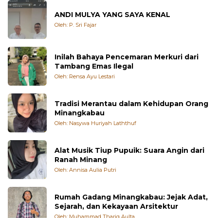
ANDI MULYA YANG SAYA KENAL
Oleh: P. Sri Fajar
Inilah Bahaya Pencemaran Merkuri dari
Tambang Emas Ilegal
Oleh: Rensa Ayu Lestari
Tradisi Merantau dalam Kehidupan Orang
Minangkabau
Oleh: Nasywa Huriyah Laththuf
Alat Musik Tiup Pupuik: Suara Angin dari
Ranah Minang
Oleh: Annisa Aulia Putri
Rumah Gadang Minangkabau: Jejak Adat,
Sejarah, dan Kekayaan Arsitektur
Oleh: Muhammad Thariq Aulta