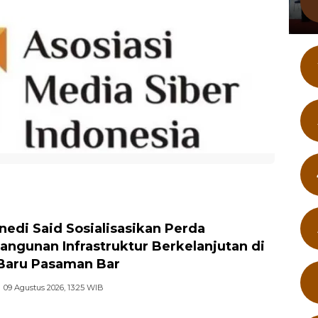
nedi Said Sosialisasikan Perda
ngunan Infrastruktur Berkelanjutan di
Baru Pasaman Bar
09 Agustus 2026, 13:25 WIB