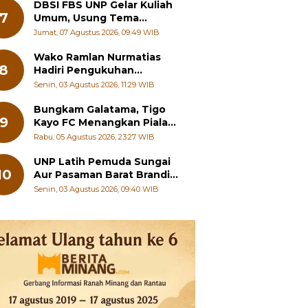
DBSI FBS UNP Gelar Kuliah
7
Umum, Usung Tema
Perkembangan Mutakhir
Jumat, 07 Agustus 2026, 09:49 WIB
Sastra Dunia
Wako Ramlan Nurmatias
8
Hadiri Pengukuhan
Pengurus MUS-KB Serta
Senin, 03 Agustus 2026, 11:29 WIB
LMKB Periode 2026-2031,
Bungkam Galatama, Tigo
9
Kayo FC Menangkan Piala
Wali Kota Payakumbuh Cup
Rabu, 05 Agustus 2026, 23:27 WIB
2026
UNP Latih Pemuda Sungai
10
Aur Pasaman Barat Branding
Wisata Beringin
Senin, 03 Agustus 2026, 09:40 WIB