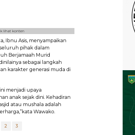
k lihat konten
ta, Ibnu Asis, menyampaikan
 seluruh pihak dalam
buh Berjamaah Murid
dinilainya sebagai langkah
n karakter generasi muda di
ni menjadi upaya
n anak sejak dini. Kehadiran
sjid atau mushala adalah
berharga,”kata Wawako.
2
3