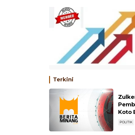
Terkini
Zulke
Pemba
Koto 
POLITIK