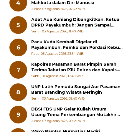
4
Mahkota dalam Diri Manusia
Jumat, 07 Agustus 2026, 07:43 WIB
Adat Aua Kuniang Dibangkitkan, Ketua
5
DPRD Payakumbuh: Jangan Sampai
Generasi Muda Hilang Jati Diri
Senin, 03 Agustus 2026, 11:40 WIB
Pacu Kuda Kembali Digelar di
6
Payakumbuh, Pemko dan Pordasi Kebut
Persiapan!
Rabu, 05 Agustus 2026, 23:34 WIB
Kapolres Pasaman Barat Pimpin Serah
7
Terima Jabatan PJU Polres dan Kapolsek
Sungai Beremas
Sabtu, 01 Agustus 2026, 17:40 WIB
UNP Latih Pemuda Sungai Aur Pasaman
8
Barat Branding Wisata Beringin
Senin, 03 Agustus 2026, 09:40 WIB
DBSI FBS UNP Gelar Kuliah Umum,
9
Usung Tema Perkembangan Mutakhir
Sastra Dunia
Jumat, 07 Agustus 2026, 09:49 WIB
Wako Ramlan Nurmatias Hadiri