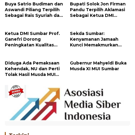
Buya Satrio Budiman dan
Bupati Solok Jon Firman
Aswandi Piliang Terpilih
Pandu Terpilih Aklamasi
Sebagai Rais Syuriah dan
Sebagai Ketua DMI
Ketua PCNU Tanah Datar
Kabupaten Solok 2026-
2031
Ketua DMI Sumbar Prof.
Sekda Sumbar:
Ganefri Dorong
Kenyamanan Jamaah
Peningkatan Kualitas
Kunci Memakmurkan
Ibadah Melalui Pelatihan
Masjid
Akustik Masjid
Diduga Ada Pemaksaan
Gubernur Mahyeldi Buka
Kehendak, NU dan Perti
Musda XI MUI Sumbar
Tolak Hasil Musda MUI
Sumbar