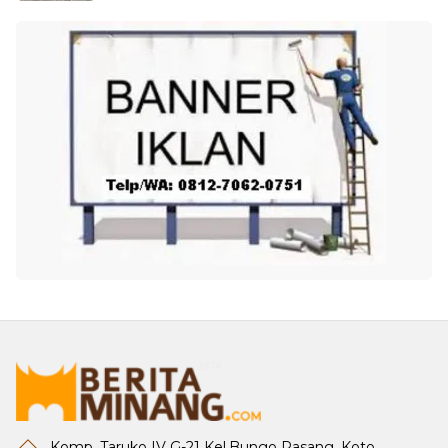
Komp. Taruko IV G-21 Kel.Bungo Pasang, Koto