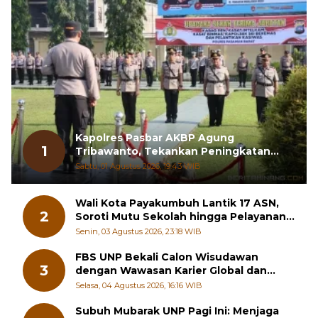
Kapolres Pasbar AKBP Agung
1
Tribawanto, Tekankan Peningkatan
Pelayanan dan Sinergi dengan
Sabtu, 01 Agustus 2026, 19:43 WIB
Masyarakat
Wali Kota Payakumbuh Lantik 17 ASN,
2
Soroti Mutu Sekolah hingga Pelayanan
RSUD
Senin, 03 Agustus 2026, 23:18 WIB
FBS UNP Bekali Calon Wisudawan
3
dengan Wawasan Karier Global dan
Kewirausahaan Kreatif
Selasa, 04 Agustus 2026, 16:16 WIB
Subuh Mubarak UNP Pagi Ini: Menjaga