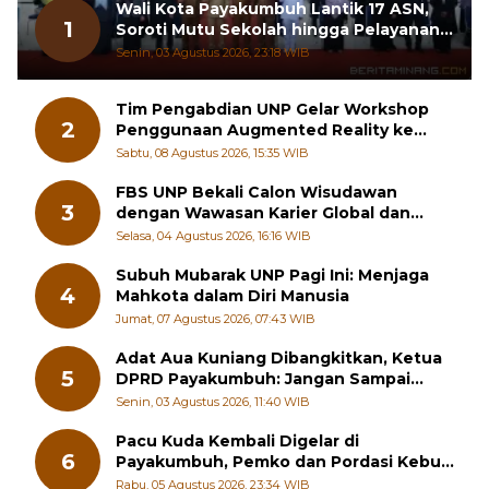
Wali Kota Payakumbuh Lantik 17 ASN,
1
Soroti Mutu Sekolah hingga Pelayanan
RSUD
Senin, 03 Agustus 2026, 23:18 WIB
Tim Pengabdian UNP Gelar Workshop
2
Penggunaan Augmented Reality ke
Guru Kimia SMA di Padang Pariaman
Sabtu, 08 Agustus 2026, 15:35 WIB
FBS UNP Bekali Calon Wisudawan
3
dengan Wawasan Karier Global dan
Kewirausahaan Kreatif
Selasa, 04 Agustus 2026, 16:16 WIB
Subuh Mubarak UNP Pagi Ini: Menjaga
4
Mahkota dalam Diri Manusia
Jumat, 07 Agustus 2026, 07:43 WIB
Adat Aua Kuniang Dibangkitkan, Ketua
5
DPRD Payakumbuh: Jangan Sampai
Generasi Muda Hilang Jati Diri
Senin, 03 Agustus 2026, 11:40 WIB
Pacu Kuda Kembali Digelar di
6
Payakumbuh, Pemko dan Pordasi Kebut
Persiapan!
Rabu, 05 Agustus 2026, 23:34 WIB