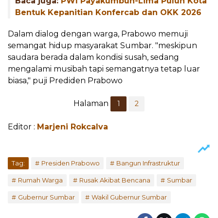
Baca juga:
PWI Payakumbuh-Lima Puluh Kota
Bentuk Kepanitian Konfercab dan OKK 2026
Dalam dialog dengan warga, Prabowo memuji
semangat hidup masyarakat Sumbar. "meskipun
saudara berada dalam kondisi susah, sedang
mengalami musibah tapi semangatnya tetap luar
biasa," puji Prediden Prabowo
Halaman
1
2
Editor :
Marjeni Rokcalva
Tag:
Presiden Prabowo
Bangun Infrastruktur
Rumah Warga
Rusak Akibat Bencana
Sumbar
Gubernur Sumbar
Wakil Gubernur Sumbar