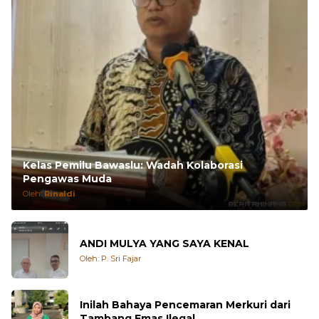
Kelas Pemilu Bawaslu: Wadah Kolaborasi
Pengawas Muda
Oleh:
Rinaldi
ANDI MULYA YANG SAYA KENAL
Oleh: P. Sri Fajar
Inilah Bahaya Pencemaran Merkuri dari
Tambang Emas Ilegal