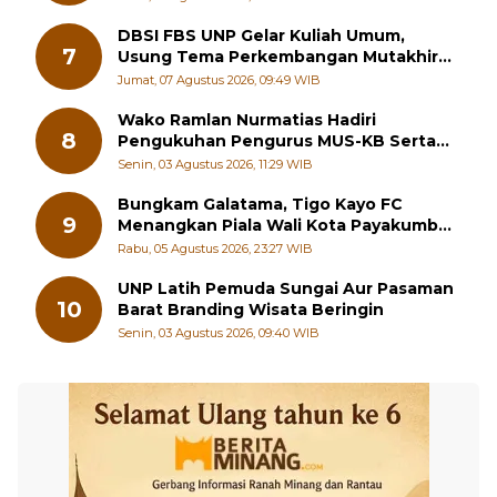
DBSI FBS UNP Gelar Kuliah Umum,
7
Usung Tema Perkembangan Mutakhir
Sastra Dunia
Jumat, 07 Agustus 2026, 09:49 WIB
Wako Ramlan Nurmatias Hadiri
8
Pengukuhan Pengurus MUS-KB Serta
LMKB Periode 2026-2031,
Senin, 03 Agustus 2026, 11:29 WIB
Bungkam Galatama, Tigo Kayo FC
9
Menangkan Piala Wali Kota Payakumbuh
Cup 2026
Rabu, 05 Agustus 2026, 23:27 WIB
UNP Latih Pemuda Sungai Aur Pasaman
10
Barat Branding Wisata Beringin
Senin, 03 Agustus 2026, 09:40 WIB