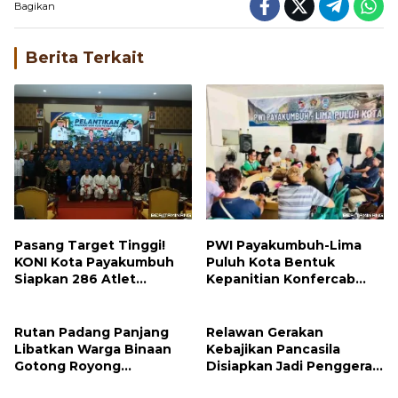
Bagikan
Berita Terkait
Pasang Target Tinggi!
PWI Payakumbuh-Lima
KONI Kota Payakumbuh
Puluh Kota Bentuk
Siapkan 286 Atlet
Kepanitian Konfercab
Tempur di Porprov
dan OKK 2026
Sumbar 2026
Rutan Padang Panjang
Relawan Gerakan
Libatkan Warga Binaan
Kebajikan Pancasila
Gotong Royong
Disiapkan Jadi Penggerak
Bersihkan Masjid
Nilai Kebangsaan di