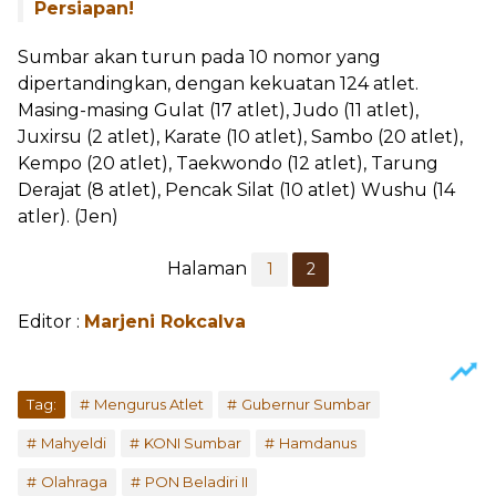
Persiapan!
Sumbar akan turun pada 10 nomor yang
dipertandingkan, dengan kekuatan 124 atlet.
Masing-masing Gulat (17 atlet), Judo (11 atlet),
Juxirsu (2 atlet), Karate (10 atlet), Sambo (20 atlet),
Kempo (20 atlet), Taekwondo (12 atlet), Tarung
Derajat (8 atlet), Pencak Silat (10 atlet) Wushu (14
atler). (Jen)
Halaman
1
2
Editor :
Marjeni Rokcalva
Tag:
Mengurus Atlet
Gubernur Sumbar
Mahyeldi
KONI Sumbar
Hamdanus
Olahraga
PON Beladiri II