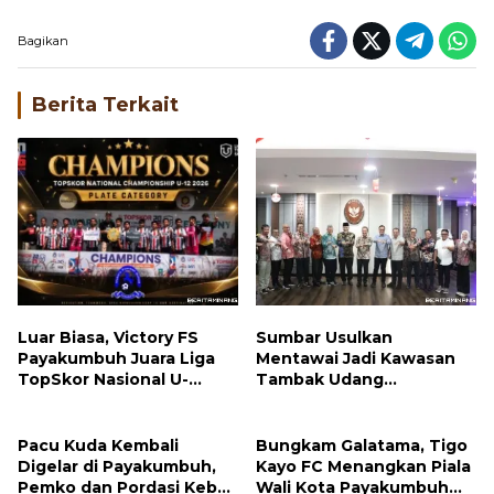
Bagikan
Berita Terkait
Luar Biasa, Victory FS
Sumbar Usulkan
Payakumbuh Juara Liga
Mentawai Jadi Kawasan
TopSkor Nasional U-
Tambak Udang
12,Wako Zulmaeta Bikin
Terintegrasi, Menteri KKP
Bangga
Respons Positif
Pacu Kuda Kembali
Bungkam Galatama, Tigo
Digelar di Payakumbuh,
Kayo FC Menangkan Piala
Pemko dan Pordasi Kebut
Wali Kota Payakumbuh