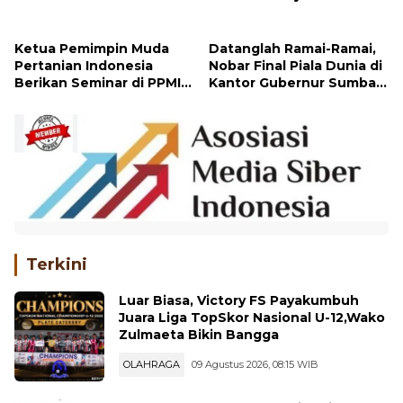
Persiapan!
Cup 2026
Ketua Pemimpin Muda
Datanglah Ramai-Ramai,
Pertanian Indonesia
Nobar Final Piala Dunia di
Berikan Seminar di PPMINI
Kantor Gubernur Sumbar
Tandikek
Berhadiah Motor
Terkini
Luar Biasa, Victory FS Payakumbuh
Juara Liga TopSkor Nasional U-12,Wako
Zulmaeta Bikin Bangga
OLAHRAGA
09 Agustus 2026, 08:15 WIB