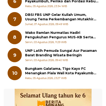
6
Payakumbuh, Pemko dan Pordasi Kebut
Persiapan!
Rabu, 05 Agustus 2026, 23:34 WIB
DBSI FBS UNP Gelar Kuliah Umum,
7
Usung Tema Perkembangan Mutakhir
Sastra Dunia
Jumat, 07 Agustus 2026, 09:49 WIB
Wako Ramlan Nurmatias Hadiri
8
Pengukuhan Pengurus MUS-KB Serta
LMKB Periode 2026-2031,
Senin, 03 Agustus 2026, 11:29 WIB
UNP Latih Pemuda Sungai Aur Pasaman
9
Barat Branding Wisata Beringin
Senin, 03 Agustus 2026, 09:40 WIB
Bungkam Galatama, Tigo Kayo FC
10
Menangkan Piala Wali Kota Payakumbuh
Cup 2026
Rabu, 05 Agustus 2026, 23:27 WIB