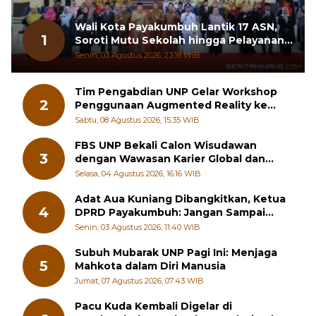
Wali Kota Payakumbuh Lantik 17 ASN,
1
Soroti Mutu Sekolah hingga Pelayanan
RSUD
Senin, 03 Agustus 2026, 23:18 WIB
Tim Pengabdian UNP Gelar Workshop
2
Penggunaan Augmented Reality ke
Guru Kimia SMA di Padang Pariaman
Sabtu, 08 Agustus 2026, 15:35 WIB
FBS UNP Bekali Calon Wisudawan
3
dengan Wawasan Karier Global dan
Kewirausahaan Kreatif
Selasa, 04 Agustus 2026, 16:16 WIB
Adat Aua Kuniang Dibangkitkan, Ketua
4
DPRD Payakumbuh: Jangan Sampai
Generasi Muda Hilang Jati Diri
Senin, 03 Agustus 2026, 11:40 WIB
Subuh Mubarak UNP Pagi Ini: Menjaga
5
Mahkota dalam Diri Manusia
Jumat, 07 Agustus 2026, 07:43 WIB
Pacu Kuda Kembali Digelar di