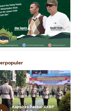
erpopuler
Kapolres Pasbar AKBP