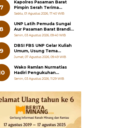
Kapolres Pasaman Barat
7
Pimpin Serah Terima
Jabatan PJU Polres dan
Sabtu, 01 Agustus 2026, 17:40 WIB
Kapolsek Sungai Beremas
UNP Latih Pemuda Sungai
8
Aur Pasaman Barat Branding
Wisata Beringin
Senin, 03 Agustus 2026, 09:40 WIB
DBSI FBS UNP Gelar Kuliah
9
Umum, Usung Tema
Perkembangan Mutakhir
Jumat, 07 Agustus 2026, 09:49 WIB
Sastra Dunia
Wako Ramlan Nurmatias
10
Hadiri Pengukuhan
Pengurus MUS-KB Serta
Senin, 03 Agustus 2026, 11:29 WIB
LMKB Periode 2026-2031,