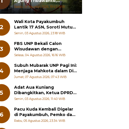
1
Agung Tribawanto,
Tekankan Peningkatan
Sabtu, 01 Agustus 2026, 19:43 WIB
Pelayanan dan Sinergi
dengan Masyarakat
Wali Kota Payakumbuh
2
Lantik 17 ASN, Soroti Mutu
Sekolah hingga Pelayanan
Senin, 03 Agustus 2026, 23:18 WIB
RSUD
FBS UNP Bekali Calon
3
Wisudawan dengan
Wawasan Karier Global dan
Selasa, 04 Agustus 2026, 16:16 WIB
Kewirausahaan Kreatif
Subuh Mubarak UNP Pagi Ini:
4
Menjaga Mahkota dalam Diri
Manusia
Jumat, 07 Agustus 2026, 07:43 WIB
Adat Aua Kuniang
5
Dibangkitkan, Ketua DPRD
Payakumbuh: Jangan
Senin, 03 Agustus 2026, 11:40 WIB
Sampai Generasi Muda
Hilang Jati Diri
Pacu Kuda Kembali Digelar
6
di Payakumbuh, Pemko dan
Pordasi Kebut Persiapan!
Rabu, 05 Agustus 2026, 23:34 WIB