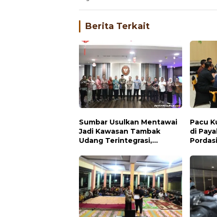
Bagikan
Berita Terkait
Sumbar Usulkan Mentawai
Pacu K
Jadi Kawasan Tambak
di Pay
Udang Terintegrasi,
Pordas
Menteri KKP Respons
Positif