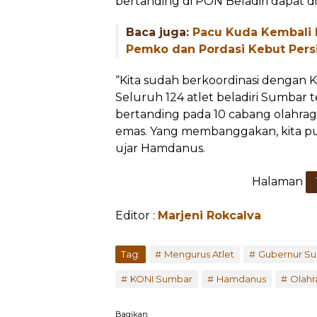
bertanding di PON Beladiri dapat d
Baca juga:
Pacu Kuda Kembali 
Pemko dan Pordasi Kebut Pers
“Kita sudah berkoordinasi dengan 
Seluruh 124 atlet beladiri Sumbar t
bertanding pada 10 cabang olahraga
emas. Yang membanggakan, kita pun
ujar Hamdanus.
Halaman
Editor :
Marjeni Rokcalva
...
Tag:
Mengurus Atlet
Gubernur S
KONI Sumbar
Hamdanus
Olahr