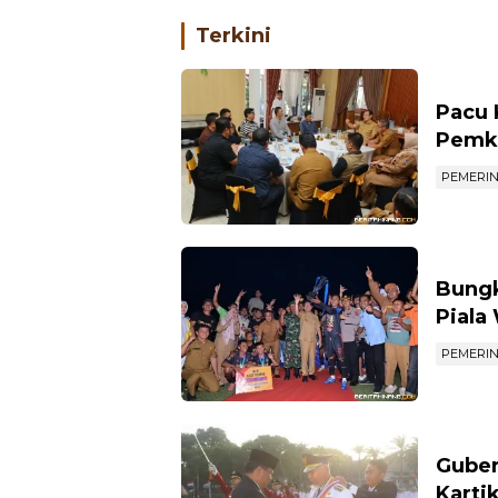
Terkini
Pacu 
Pemko
PEMERI
Bungk
Piala
PEMERI