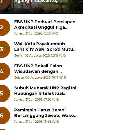
1
Agung Tribawanto,
Tekankan Peningkatan
Sabtu, 01 Agustus 2026, 19:43 WIB
Pelayanan dan Sinergi
dengan Masyarakat
FBS UNP Perkuat Persiapan
2
Akreditasi Unggul Tiga
Program Studi
Jumat, 31 Juli 2026, 10:20 WIB
Wali Kota Payakumbuh
3
Lantik 17 ASN, Soroti Mutu
Sekolah hingga Pelayanan
Senin, 03 Agustus 2026, 23:18 WIB
RSUD
FBS UNP Bekali Calon
4
Wisudawan dengan
Wawasan Karier Global dan
Selasa, 04 Agustus 2026, 16:16 WIB
Kewirausahaan Kreatif
Subuh Mubarak UNP Pagi Ini:
5
Hubungan Intelektual
dengan Etos Kerja
Jumat, 31 Juli 2026, 07:20 WIB
Pemimpin Harus Berani
6
Bertanggung Jawab, Wako
Padang Panjang Buka
Jumat, 31 Juli 2026, 15:45 WIB
Pelatihan Kepemimpinan