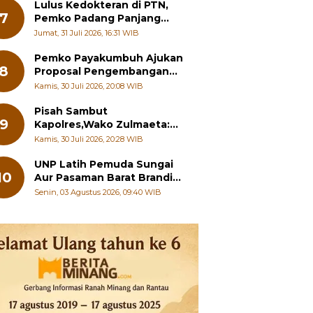
Pelajar
Lulus Kedokteran di PTN,
7
Pemko Padang Panjang
Siapkan Beasiswa Penuh
Jumat, 31 Juli 2026, 16:31 WIB
Pemko Payakumbuh Ajukan
8
Proposal Pengembangan
RSUD dr. Adnaan WD
Kamis, 30 Juli 2026, 20:08 WIB
kepada Kementerian
Kesehatan
Pisah Sambut
9
Kapolres,Wako Zulmaeta:
Sinergi Pemko dan Polres
Kamis, 30 Juli 2026, 20:28 WIB
Jadi Fondasi Stabilitas
Pembangunan
UNP Latih Pemuda Sungai
10
Aur Pasaman Barat Branding
Wisata Beringin
Senin, 03 Agustus 2026, 09:40 WIB