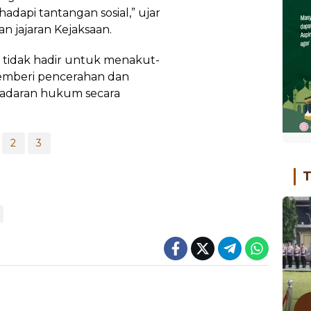
adapi tantangan sosial,” ujar
n jajaran Kejaksaan.
 tidak hadir untuk menakut-
memberi pencerahan dan
daran hukum secara
2
3
T