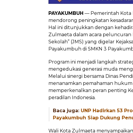
PAYAKUMBUH
— Pemerintah Kota
mendorong peningkatan kesadaran 
Hal ini ditunjukkan dengan kehadi
Zulmaeta dalam acara peluncuran
Sekolah” (JMS) yang digelar Kejaksa
Payakumbuh di SMKN 3 Payakumbuh
Program ini menjadi langkah strat
mengedukasi generasi muda menge
Melalui sinergi bersama Dinas Pend
menanamkan pemahaman hukum sej
memperkenalkan peran penting Ke
peradilan Indonesia.
Baca juga:
UNP Hadirkan 53 Pr
Payakumbuh Siap Dukung Pen
Wali Kota Zulmaeta menyampaikan apre