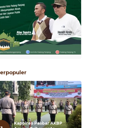
erpopuler
Kapolres Pasbar AKBP