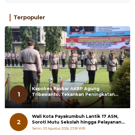
Terpopuler
Kapolres Pasbar AKBP Agung
1
Tribawanto, Tekankan Peningkatan
Pelayanan dan Sinergi dengan
Sabtu, 01 Agustus 2026, 19:43 WIB
Masyarakat
Wali Kota Payakumbuh Lantik 17 ASN,