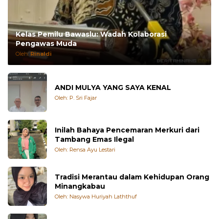
Kelas Pemilu Bawaslu: Wadah Kolaborasi
Pengawas Muda
Oleh:
Rinaldi
ANDI MULYA YANG SAYA KENAL
Oleh: P. Sri Fajar
Inilah Bahaya Pencemaran Merkuri dari
Tambang Emas Ilegal
Oleh: Rensa Ayu Lestari
Tradisi Merantau dalam Kehidupan Orang
Minangkabau
Oleh: Nasywa Huriyah Laththuf