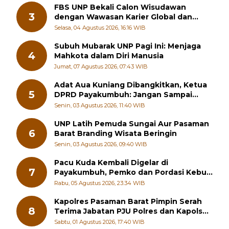
2
Soroti Mutu Sekolah hingga Pelayanan
RSUD
Senin, 03 Agustus 2026, 23:18 WIB
FBS UNP Bekali Calon Wisudawan
3
dengan Wawasan Karier Global dan
Kewirausahaan Kreatif
Selasa, 04 Agustus 2026, 16:16 WIB
Subuh Mubarak UNP Pagi Ini: Menjaga
4
Mahkota dalam Diri Manusia
Jumat, 07 Agustus 2026, 07:43 WIB
Adat Aua Kuniang Dibangkitkan, Ketua
5
DPRD Payakumbuh: Jangan Sampai
Generasi Muda Hilang Jati Diri
Senin, 03 Agustus 2026, 11:40 WIB
UNP Latih Pemuda Sungai Aur Pasaman
6
Barat Branding Wisata Beringin
Senin, 03 Agustus 2026, 09:40 WIB
Pacu Kuda Kembali Digelar di
7
Payakumbuh, Pemko dan Pordasi Kebut
Persiapan!
Rabu, 05 Agustus 2026, 23:34 WIB
Kapolres Pasaman Barat Pimpin Serah