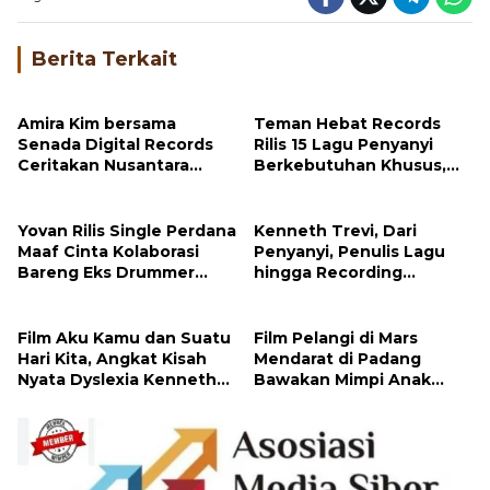
Bagikan
Berita Terkait
Amira Kim bersama
Teman Hebat Records
Senada Digital Records
Rilis 15 Lagu Penyanyi
Ceritakan Nusantara
Berkebutuhan Khusus,
Lewat Nada
Dunia Musik Ruang
Inklusif Berkarya
Yovan Rilis Single Perdana
Kenneth Trevi, Dari
Maaf Cinta Kolaborasi
Penyanyi, Penulis Lagu
Bareng Eks Drummer
hingga Recording
Jamrud Herman Husin
Engineer
Film Aku Kamu dan Suatu
Film Pelangi di Mars
Hari Kita, Angkat Kisah
Mendarat di Padang
Nyata Dyslexia Kenneth
Bawakan Mimpi Anak
Trevi
yang Tak Terbatas