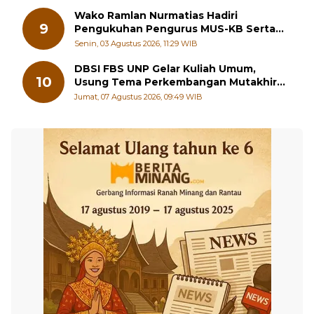
8
Terima Jabatan PJU Polres dan Kapolsek
Sungai Beremas
Sabtu, 01 Agustus 2026, 17:40 WIB
Wako Ramlan Nurmatias Hadiri
9
Pengukuhan Pengurus MUS-KB Serta
LMKB Periode 2026-2031,
Senin, 03 Agustus 2026, 11:29 WIB
DBSI FBS UNP Gelar Kuliah Umum,
10
Usung Tema Perkembangan Mutakhir
Sastra Dunia
Jumat, 07 Agustus 2026, 09:49 WIB