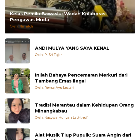
Kelas Pemilu Bawaslu: Wadah Kolaborasi
Pengawas Muda
Oleh:
Rinaldi
ANDI MULYA YANG SAYA KENAL
Oleh: P. Sri Fajar
Inilah Bahaya Pencemaran Merkuri dari
Tambang Emas Ilegal
Oleh: Rensa Ayu Lestari
Tradisi Merantau dalam Kehidupan Orang
Minangkabau
Oleh: Nasywa Huriyah Laththuf
Alat Musik Tiup Pupuik: Suara Angin dari