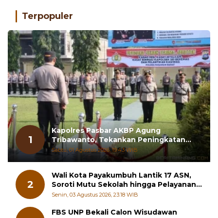
Terpopuler
Kapolres Pasbar AKBP Agung
1
Tribawanto, Tekankan Peningkatan
Pelayanan dan Sinergi dengan
Sabtu, 01 Agustus 2026, 19:43 WIB
Masyarakat
Wali Kota Payakumbuh Lantik 17 ASN,
2
Soroti Mutu Sekolah hingga Pelayanan
RSUD
Senin, 03 Agustus 2026, 23:18 WIB
FBS UNP Bekali Calon Wisudawan