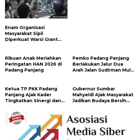
Enam Organisasi
Masyarakat Sipil
Diperkuat Warsi Grant
Management untuk
Perhutanan Sosial
Ribuan Anak Meriahkan
Pemko Padang Panjang
Peringatan HAN 2026 di
Berlakukan Jalur Dua
Padang Panjang
Arah Jalan Sudirman Mulai
Hari Ini
Ketua TP PKK Padang
Gubernur Sumbar
Panjang Ajak Kader
Mahyeldi Ajak Masyarakat
Tingkatkan Sinergi dan
Jadikan Budaya Bersih
Jalankan 10 Program
sebagai Gaya Hidup
Pokok PKK