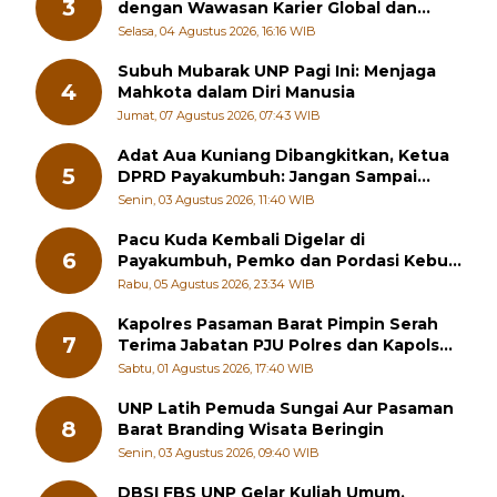
3
dengan Wawasan Karier Global dan
Kewirausahaan Kreatif
Selasa, 04 Agustus 2026, 16:16 WIB
Subuh Mubarak UNP Pagi Ini: Menjaga
4
Mahkota dalam Diri Manusia
Jumat, 07 Agustus 2026, 07:43 WIB
Adat Aua Kuniang Dibangkitkan, Ketua
5
DPRD Payakumbuh: Jangan Sampai
Generasi Muda Hilang Jati Diri
Senin, 03 Agustus 2026, 11:40 WIB
Pacu Kuda Kembali Digelar di
6
Payakumbuh, Pemko dan Pordasi Kebut
Persiapan!
Rabu, 05 Agustus 2026, 23:34 WIB
Kapolres Pasaman Barat Pimpin Serah
7
Terima Jabatan PJU Polres dan Kapolsek
Sungai Beremas
Sabtu, 01 Agustus 2026, 17:40 WIB
UNP Latih Pemuda Sungai Aur Pasaman
8
Barat Branding Wisata Beringin
Senin, 03 Agustus 2026, 09:40 WIB
DBSI FBS UNP Gelar Kuliah Umum,