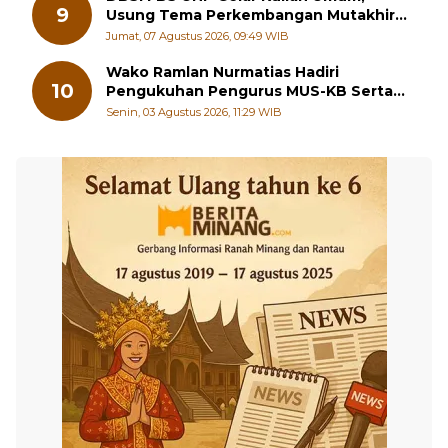
9
Usung Tema Perkembangan Mutakhir
Sastra Dunia
Jumat, 07 Agustus 2026, 09:49 WIB
Wako Ramlan Nurmatias Hadiri
10
Pengukuhan Pengurus MUS-KB Serta
LMKB Periode 2026-2031,
Senin, 03 Agustus 2026, 11:29 WIB