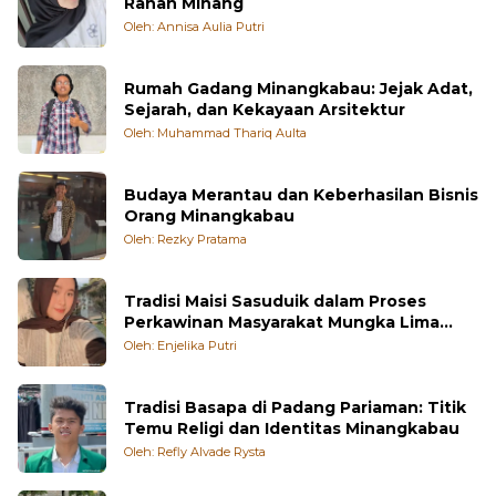
Ranah Minang
Oleh: Annisa Aulia Putri
Rumah Gadang Minangkabau: Jejak Adat,
Sejarah, dan Kekayaan Arsitektur
Oleh: Muhammad Thariq Aulta
Budaya Merantau dan Keberhasilan Bisnis
Orang Minangkabau
Oleh: Rezky Pratama
Tradisi Maisi Sasuduik dalam Proses
Perkawinan Masyarakat Mungka Lima
Puluh Kota
Oleh: Enjelika Putri
Tradisi Basapa di Padang Pariaman: Titik
Temu Religi dan Identitas Minangkabau
Oleh: Refly Alvade Rysta