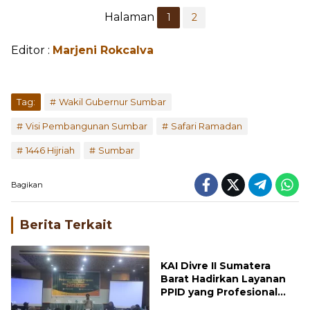
Halaman
1
2
Editor :
Marjeni Rokcalva
Tag:
Wakil Gubernur Sumbar
Visi Pembangunan Sumbar
Safari Ramadan
1446 Hijriah
Sumbar
Bagikan
Berita Terkait
KAI Divre II Sumatera
Barat Hadirkan Layanan
PPID yang Profesional
dan Transparan