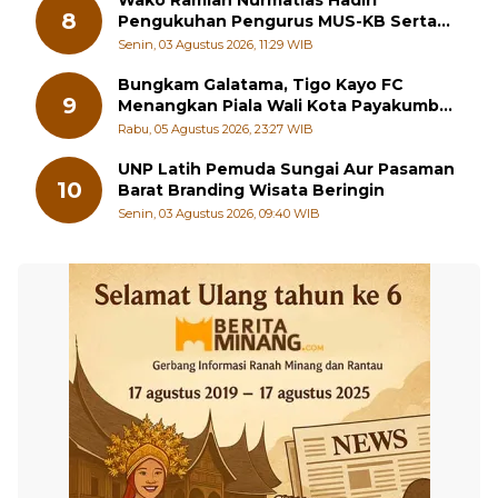
Wako Ramlan Nurmatias Hadiri
8
Pengukuhan Pengurus MUS-KB Serta
LMKB Periode 2026-2031,
Senin, 03 Agustus 2026, 11:29 WIB
Bungkam Galatama, Tigo Kayo FC
9
Menangkan Piala Wali Kota Payakumbuh
Cup 2026
Rabu, 05 Agustus 2026, 23:27 WIB
UNP Latih Pemuda Sungai Aur Pasaman
10
Barat Branding Wisata Beringin
Senin, 03 Agustus 2026, 09:40 WIB