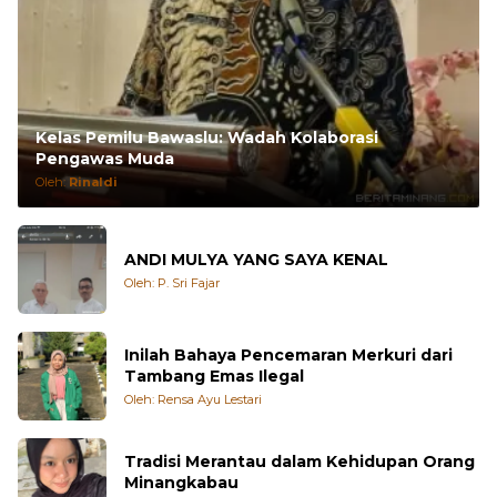
Kelas Pemilu Bawaslu: Wadah Kolaborasi
Pengawas Muda
Oleh:
Rinaldi
ANDI MULYA YANG SAYA KENAL
Oleh: P. Sri Fajar
Inilah Bahaya Pencemaran Merkuri dari
Tambang Emas Ilegal
Oleh: Rensa Ayu Lestari
Tradisi Merantau dalam Kehidupan Orang
Minangkabau