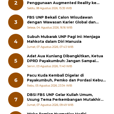
2
Penggunaan Augmented Reality ke
Guru Kimia SMA di Padang Pariaman
Sabtu, 08 Agustus 2026, 15:35 WIB
FBS UNP Bekali Calon Wisudawan
3
dengan Wawasan Karier Global dan
Kewirausahaan Kreatif
Selasa, 04 Agustus 2026, 16:16 WIB
Subuh Mubarak UNP Pagi Ini: Menjaga
4
Mahkota dalam Diri Manusia
Jumat, 07 Agustus 2026, 07:43 WIB
Adat Aua Kuniang Dibangkitkan, Ketua
5
DPRD Payakumbuh: Jangan Sampai
Generasi Muda Hilang Jati Diri
Senin, 03 Agustus 2026, 11:40 WIB
Pacu Kuda Kembali Digelar di
6
Payakumbuh, Pemko dan Pordasi Kebut
Persiapan!
Rabu, 05 Agustus 2026, 23:34 WIB
DBSI FBS UNP Gelar Kuliah Umum,
7
Usung Tema Perkembangan Mutakhir
Sastra Dunia
Jumat, 07 Agustus 2026, 09:49 WIB