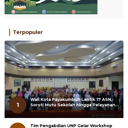
Terpopuler
Wali Kota Payakumbuh Lantik 17 ASN,
1
Soroti Mutu Sekolah hingga Pelayanan
RSUD
Senin, 03 Agustus 2026, 23:18 WIB
Tim Pengabdian UNP Gelar Workshop