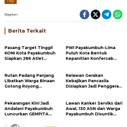
Tag:
Bagikan
Berita Terkait
Pasang Target Tinggi!
PWI Payakumbuh-Lima
KONI Kota Payakumbuh
Puluh Kota Bentuk
Siapkan 286 Atlet
Kepanitian Konfercab
Tempur di Porprov
dan OKK 2026
Sumbar 2026
Rutan Padang Panjang
Relawan Gerakan
Libatkan Warga Binaan
Kebajikan Pancasila
Gotong Royong
Disiapkan Jadi Penggerak
Bersihkan Masjid
Nilai Kebangsaan di
Payakumbuh
Pekarangan Kini Jadi
Lawan Kanker Serviks dari
Andalan! Payakumbuh
Awal, 130 ASN dan Warga
Luncurkan GEMPITA
Payakumbuh Disuntik
BERSAMA untuk Perkuat
Vaksin HPV
Ketahanan Pangan