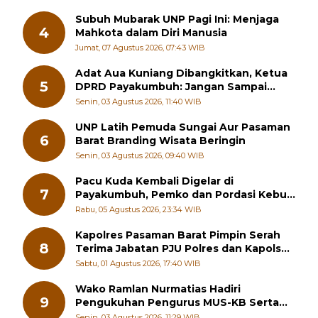
Subuh Mubarak UNP Pagi Ini: Menjaga
4
Mahkota dalam Diri Manusia
Jumat, 07 Agustus 2026, 07:43 WIB
Adat Aua Kuniang Dibangkitkan, Ketua
5
DPRD Payakumbuh: Jangan Sampai
Generasi Muda Hilang Jati Diri
Senin, 03 Agustus 2026, 11:40 WIB
UNP Latih Pemuda Sungai Aur Pasaman
6
Barat Branding Wisata Beringin
Senin, 03 Agustus 2026, 09:40 WIB
Pacu Kuda Kembali Digelar di
7
Payakumbuh, Pemko dan Pordasi Kebut
Persiapan!
Rabu, 05 Agustus 2026, 23:34 WIB
Kapolres Pasaman Barat Pimpin Serah
8
Terima Jabatan PJU Polres dan Kapolsek
Sungai Beremas
Sabtu, 01 Agustus 2026, 17:40 WIB
Wako Ramlan Nurmatias Hadiri
9
Pengukuhan Pengurus MUS-KB Serta
LMKB Periode 2026-2031,
Senin, 03 Agustus 2026, 11:29 WIB