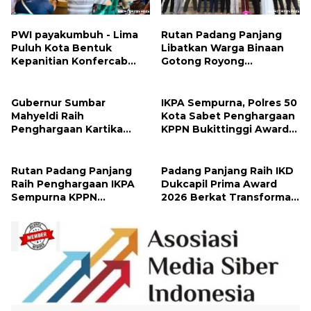
PWI payakumbuh - Lima
Rutan Padang Panjang
Puluh Kota Bentuk
Libatkan Warga Binaan
Kepanitian Konfercab
Gotong Royong
dan OKK 2026
Bersihkan Masjid
Gubernur Sumbar
IKPA Sempurna, Polres 50
Mahyeldi Raih
Kota Sabet Penghargaan
Penghargaan Kartika
KPPN Bukittinggi Awards
Pamong Praja Madya dari
2026
IPDN
Rutan Padang Panjang
Padang Panjang Raih IKD
Raih Penghargaan IKPA
Dukcapil Prima Award
Sempurna KPPN
2026 Berkat Transformasi
Bukittinggi
Layanan Digital