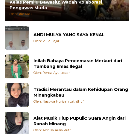
Kelas Pemilu Bawaslu: Wadah Kolaborasi
Pengawas Muda
Oleh:
Rinaldi
ANDI MULYA YANG SAYA KENAL
Oleh: P. Sri Fajar
Inilah Bahaya Pencemaran Merkuri dari
Tambang Emas Ilegal
Oleh: Rensa Ayu Lestari
Tradisi Merantau dalam Kehidupan Orang
Minangkabau
Oleh: Nasywa Huriyah Laththuf
Alat Musik Tiup Pupuik: Suara Angin dari
Ranah Minang
Oleh: Annisa Aulia Putri