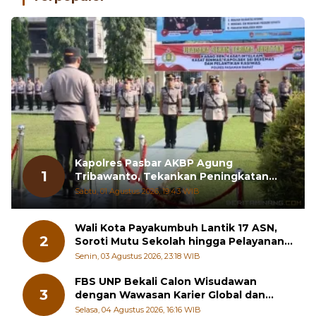
Kapolres Pasbar AKBP Agung
1
Tribawanto, Tekankan Peningkatan
Pelayanan dan Sinergi dengan
Sabtu, 01 Agustus 2026, 19:43 WIB
Masyarakat
Wali Kota Payakumbuh Lantik 17 ASN,
2
Soroti Mutu Sekolah hingga Pelayanan
RSUD
Senin, 03 Agustus 2026, 23:18 WIB
FBS UNP Bekali Calon Wisudawan
3
dengan Wawasan Karier Global dan
Kewirausahaan Kreatif
Selasa, 04 Agustus 2026, 16:16 WIB