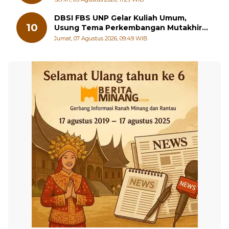
DBSI FBS UNP Gelar Kuliah Umum,
10
Usung Tema Perkembangan Mutakhir
Sastra Dunia
Jumat, 07 Agustus 2026, 09:49 WIB