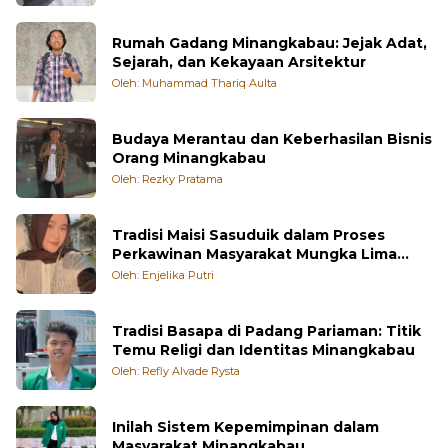
Rumah Gadang Minangkabau: Jejak Adat,
Sejarah, dan Kekayaan Arsitektur
Oleh: Muhammad Thariq Aulta
Budaya Merantau dan Keberhasilan Bisnis
Orang Minangkabau
Oleh: Rezky Pratama
Tradisi Maisi Sasuduik dalam Proses
Perkawinan Masyarakat Mungka Lima
Puluh Kota
Oleh: Enjelika Putri
Tradisi Basapa di Padang Pariaman: Titik
Temu Religi dan Identitas Minangkabau
Oleh: Refly Alvade Rysta
Inilah Sistem Kepemimpinan dalam
Masyarakat Minangkabau