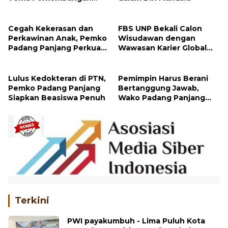
Mutakhir Sastra Dunia
Cegah Kekerasan dan
FBS UNP Bekali Calon
Perkawinan Anak, Pemko
Wisudawan dengan
Padang Panjang Perkuat
Wawasan Karier Global
Peran Keluarga
dan Kewirausahaan
Kreatif
Lulus Kedokteran di PTN,
Pemimpin Harus Berani
Pemko Padang Panjang
Bertanggung Jawab,
Siapkan Beasiswa Penuh
Wako Padang Panjang
Buka Pelatihan
Kepemimpinan Pelajar
Terkini
PWI payakumbuh - Lima Puluh Kota