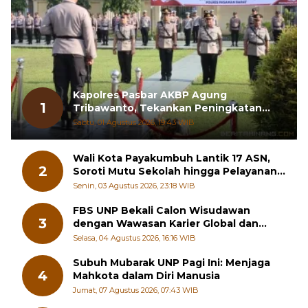
Kapolres Pasbar AKBP Agung
1
Tribawanto, Tekankan Peningkatan
Pelayanan dan Sinergi dengan
Sabtu, 01 Agustus 2026, 19:43 WIB
Masyarakat
Wali Kota Payakumbuh Lantik 17 ASN,
2
Soroti Mutu Sekolah hingga Pelayanan
RSUD
Senin, 03 Agustus 2026, 23:18 WIB
FBS UNP Bekali Calon Wisudawan
3
dengan Wawasan Karier Global dan
Kewirausahaan Kreatif
Selasa, 04 Agustus 2026, 16:16 WIB
Subuh Mubarak UNP Pagi Ini: Menjaga
4
Mahkota dalam Diri Manusia
Jumat, 07 Agustus 2026, 07:43 WIB