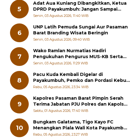
Adat Aua Kuniang Dibangkitkan, Ketua
5
DPRD Payakumbuh: Jangan Sampai
Generasi Muda Hilang Jati Diri
Senin, 03 Agustus 2026, 11:40 WIB
UNP Latih Pemuda Sungai Aur Pasaman
6
Barat Branding Wisata Beringin
Senin, 03 Agustus 2026, 09:40 WIB
Wako Ramlan Nurmatias Hadiri
7
Pengukuhan Pengurus MUS-KB Serta
LMKB Periode 2026-2031,
Senin, 03 Agustus 2026, 11:29 WIB
Pacu Kuda Kembali Digelar di
8
Payakumbuh, Pemko dan Pordasi Kebut
Persiapan!
Rabu, 05 Agustus 2026, 23:34 WIB
Kapolres Pasaman Barat Pimpin Serah
9
Terima Jabatan PJU Polres dan Kapolsek
Sungai Beremas
Sabtu, 01 Agustus 2026, 17:40 WIB
Bungkam Galatama, Tigo Kayo FC
10
Menangkan Piala Wali Kota Payakumbuh
Cup 2026
Rabu, 05 Agustus 2026, 23:27 WIB