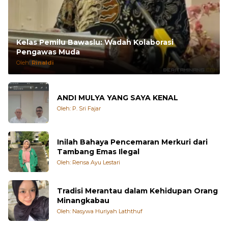
Kelas Pemilu Bawaslu: Wadah Kolaborasi
Pengawas Muda
Oleh:
Rinaldi
ANDI MULYA YANG SAYA KENAL
Oleh: P. Sri Fajar
Inilah Bahaya Pencemaran Merkuri dari
Tambang Emas Ilegal
Oleh: Rensa Ayu Lestari
Tradisi Merantau dalam Kehidupan Orang
Minangkabau
Oleh: Nasywa Huriyah Laththuf