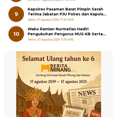
Kapolres Pasaman Barat Pimpin Serah
9
Terima Jabatan PJU Polres dan Kapolsek
Sungai Beremas
Sabtu, 01 Agustus 2026, 17:40 WIB
Wako Ramlan Nurmatias Hadiri
10
Pengukuhan Pengurus MUS-KB Serta
LMKB Periode 2026-2031,
Senin, 03 Agustus 2026, 11:29 WIB