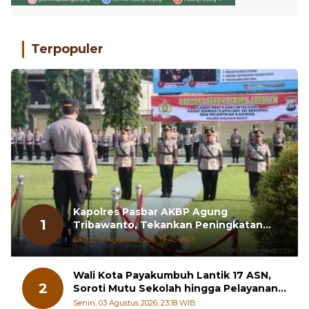
Terpopuler
Kapolres Pasbar AKBP Agung
1
Tribawanto, Tekankan Peningkatan
Pelayanan dan Sinergi dengan
Sabtu, 01 Agustus 2026, 19:43 WIB
Masyarakat
Wali Kota Payakumbuh Lantik 17 ASN,
2
Soroti Mutu Sekolah hingga Pelayanan
RSUD
Senin, 03 Agustus 2026, 23:18 WIB