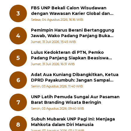
FBS UNP Bekali Calon Wisudawan
3
dengan Wawasan Karier Global dan
Kewirausahaan Kreatif
Selasa, 04 Agustus 2026, 16:16 WIB
Pemimpin Harus Berani Bertanggung
4
Jawab, Wako Padang Panjang Buka
Pelatihan Kepemimpinan Pelajar
Jumat, 31 Juli 2026, 15:45 WIB
Lulus Kedokteran di PTN, Pemko
5
Padang Panjang Siapkan Beasiswa
Penuh
Jumat, 31 Juli 2026, 16:31 WIB
Adat Aua Kuniang Dibangkitkan, Ketua
6
DPRD Payakumbuh: Jangan Sampai
Generasi Muda Hilang Jati Diri
Senin, 03 Agustus 2026, 11:40 WIB
UNP Latih Pemuda Sungai Aur Pasaman
7
Barat Branding Wisata Beringin
Senin, 03 Agustus 2026, 09:40 WIB
Subuh Mubarak UNP Pagi Ini: Menjaga
8
Mahkota dalam Diri Manusia
Jumat, 07 Agustus 2026, 07:43 WIB