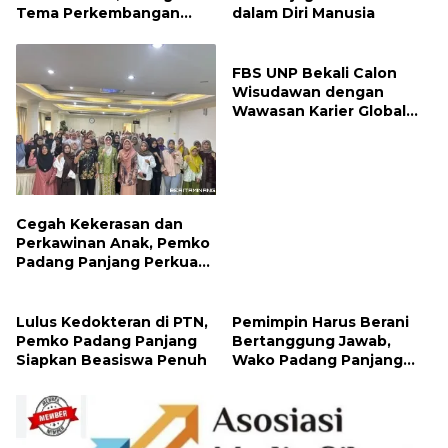
Tema Perkembangan
dalam Diri Manusia
Mutakhir Sastra Dunia
FBS UNP Bekali Calon
Wisudawan dengan
Wawasan Karier Global
dan Kewirausahaan
Kreatif
Cegah Kekerasan dan
Perkawinan Anak, Pemko
Padang Panjang Perkuat
Peran Keluarga
Lulus Kedokteran di PTN,
Pemimpin Harus Berani
Pemko Padang Panjang
Bertanggung Jawab,
Siapkan Beasiswa Penuh
Wako Padang Panjang
Buka Pelatihan
Kepemimpinan Pelajar