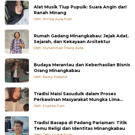
Alat Musik Tiup Pupuik: Suara Angin dari
Ranah Minang
Oleh: Annisa Aulia Putri
Rumah Gadang Minangkabau: Jejak Adat,
Sejarah, dan Kekayaan Arsitektur
Oleh: Muhammad Thariq Aulta
Budaya Merantau dan Keberhasilan Bisnis
Orang Minangkabau
Oleh: Rezky Pratama
Tradisi Maisi Sasuduik dalam Proses
Perkawinan Masyarakat Mungka Lima
Puluh Kota
Oleh: Enjelika Putri
Tradisi Basapa di Padang Pariaman: Titik
Temu Religi dan Identitas Minangkabau
Oleh: Refly Alvade Rysta