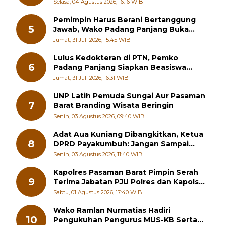
Kewirausahaan Kreatif
Selasa, 04 Agustus 2026, 16:16 WIB
Pemimpin Harus Berani Bertanggung
5
Jawab, Wako Padang Panjang Buka
Pelatihan Kepemimpinan Pelajar
Jumat, 31 Juli 2026, 15:45 WIB
Lulus Kedokteran di PTN, Pemko
6
Padang Panjang Siapkan Beasiswa
Penuh
Jumat, 31 Juli 2026, 16:31 WIB
UNP Latih Pemuda Sungai Aur Pasaman
7
Barat Branding Wisata Beringin
Senin, 03 Agustus 2026, 09:40 WIB
Adat Aua Kuniang Dibangkitkan, Ketua
8
DPRD Payakumbuh: Jangan Sampai
Generasi Muda Hilang Jati Diri
Senin, 03 Agustus 2026, 11:40 WIB
Kapolres Pasaman Barat Pimpin Serah
9
Terima Jabatan PJU Polres dan Kapolsek
Sungai Beremas
Sabtu, 01 Agustus 2026, 17:40 WIB
Wako Ramlan Nurmatias Hadiri
10
Pengukuhan Pengurus MUS-KB Serta