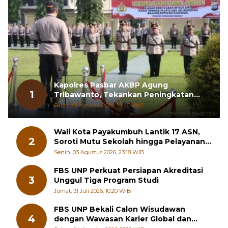
Kapolres Pasbar AKBP Agung
1
Tribawanto, Tekankan Peningkatan
Pelayanan dan Sinergi dengan
Sabtu, 01 Agustus 2026, 19:43 WIB
Masyarakat
Wali Kota Payakumbuh Lantik 17 ASN,
2
Soroti Mutu Sekolah hingga Pelayanan
RSUD
Senin, 03 Agustus 2026, 23:18 WIB
FBS UNP Perkuat Persiapan Akreditasi
3
Unggul Tiga Program Studi
Jumat, 31 Juli 2026, 10:20 WIB
FBS UNP Bekali Calon Wisudawan
4
dengan Wawasan Karier Global dan