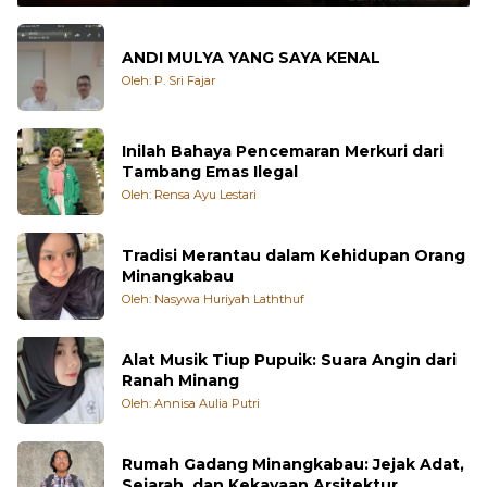
ANDI MULYA YANG SAYA KENAL
Oleh: P. Sri Fajar
Inilah Bahaya Pencemaran Merkuri dari
Tambang Emas Ilegal
Oleh: Rensa Ayu Lestari
Tradisi Merantau dalam Kehidupan Orang
Minangkabau
Oleh: Nasywa Huriyah Laththuf
Alat Musik Tiup Pupuik: Suara Angin dari
Ranah Minang
Oleh: Annisa Aulia Putri
Rumah Gadang Minangkabau: Jejak Adat,
Sejarah, dan Kekayaan Arsitektur