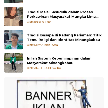
Tradisi Maisi Sasuduik dalam Proses
Perkawinan Masyarakat Mungka Lima
Puluh Kota
Oleh: Enjelika Putri
Tradisi Basapa di Padang Pariaman: Titik
Temu Religi dan Identitas Minangkabau
Oleh: Refly Alvade Rysta
Inilah Sistem Kepemimpinan dalam
Masyarakat Minangkabau
Oleh: ANJELINA DESWIRA