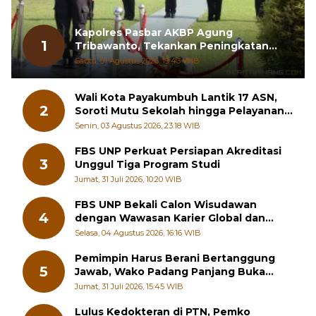
Kapolres Pasbar AKBP Agung
1
Tribawanto, Tekankan Peningkatan
Pelayanan dan Sinergi dengan
Sabtu, 01 Agustus 2026, 19:43 WIB
Masyarakat
Wali Kota Payakumbuh Lantik 17 ASN,
2
Soroti Mutu Sekolah hingga Pelayanan
RSUD
Senin, 03 Agustus 2026, 23:18 WIB
FBS UNP Perkuat Persiapan Akreditasi
3
Unggul Tiga Program Studi
Jumat, 31 Juli 2026, 10:20 WIB
FBS UNP Bekali Calon Wisudawan
4
dengan Wawasan Karier Global dan
Kewirausahaan Kreatif
Selasa, 04 Agustus 2026, 16:16 WIB
Pemimpin Harus Berani Bertanggung
5
Jawab, Wako Padang Panjang Buka
Pelatihan Kepemimpinan Pelajar
Jumat, 31 Juli 2026, 15:45 WIB
Lulus Kedokteran di PTN, Pemko