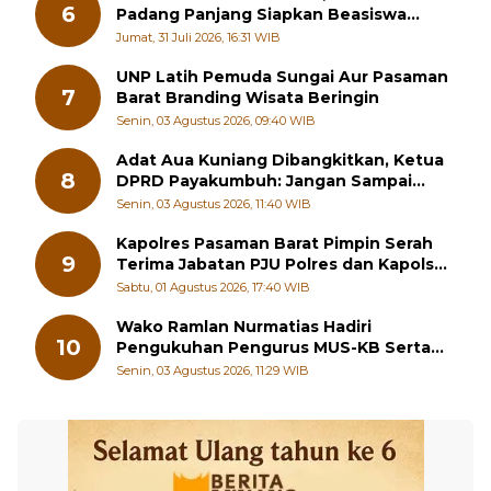
6
Padang Panjang Siapkan Beasiswa
Penuh
Jumat, 31 Juli 2026, 16:31 WIB
UNP Latih Pemuda Sungai Aur Pasaman
7
Barat Branding Wisata Beringin
Senin, 03 Agustus 2026, 09:40 WIB
Adat Aua Kuniang Dibangkitkan, Ketua
8
DPRD Payakumbuh: Jangan Sampai
Generasi Muda Hilang Jati Diri
Senin, 03 Agustus 2026, 11:40 WIB
Kapolres Pasaman Barat Pimpin Serah
9
Terima Jabatan PJU Polres dan Kapolsek
Sungai Beremas
Sabtu, 01 Agustus 2026, 17:40 WIB
Wako Ramlan Nurmatias Hadiri
10
Pengukuhan Pengurus MUS-KB Serta
LMKB Periode 2026-2031,
Senin, 03 Agustus 2026, 11:29 WIB