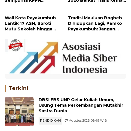
Sempurna KPPN
2026 Berkat Transformasi
Bukittinggi
Layanan Digital
Wali Kota Payakumbuh
Tradisi Mauluan Bogheh
Lantik 17 ASN, Soroti
Dihidupkan Lagi, Pemko
Mutu Sekolah hingga
Payakumbuh: Jangan
Pelayanan RSUD
Sampai Adat Minang
Tergerus Zaman
Terkini
DBSI FBS UNP Gelar Kuliah Umum,
Usung Tema Perkembangan Mutakhir
Sastra Dunia
PENDIDIKAN
07 Agustus 2026, 09:49 WIB