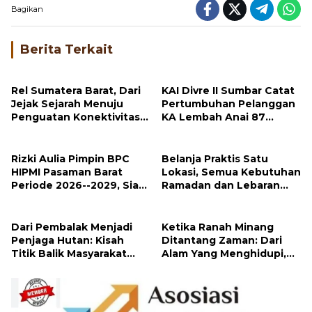
Bagikan
Berita Terkait
Rel Sumatera Barat, Dari
KAI Divre II Sumbar Catat
Jejak Sejarah Menuju
Pertumbuhan Pelanggan
Penguatan Konektivitas
KA Lembah Anai 87
Pulau Sumatra
Persen
Rizki Aulia Pimpin BPC
Belanja Praktis Satu
HIPMI Pasaman Barat
Lokasi, Semua Kebutuhan
Periode 2026--2029, Siap
Ramadan dan Lebaran
Dorong Kemajuan
Ada di Pasar Pusat
Wirausaha Muda
Padang Panjang
Dari Pembalak Menjadi
Ketika Ranah Minang
Penjaga Hutan: Kisah
Ditantang Zaman: Dari
Titik Balik Masyarakat
Alam Yang Menghidupi,
Hulu Aia dalam
Minta Dipulihkan
Perhutanan Sosial