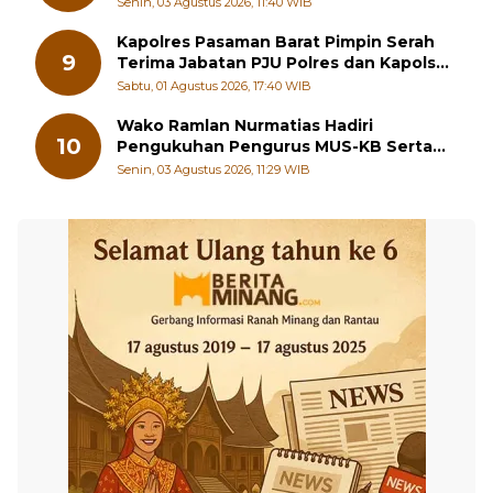
Generasi Muda Hilang Jati Diri
Senin, 03 Agustus 2026, 11:40 WIB
Kapolres Pasaman Barat Pimpin Serah
9
Terima Jabatan PJU Polres dan Kapolsek
Sungai Beremas
Sabtu, 01 Agustus 2026, 17:40 WIB
Wako Ramlan Nurmatias Hadiri
10
Pengukuhan Pengurus MUS-KB Serta
LMKB Periode 2026-2031,
Senin, 03 Agustus 2026, 11:29 WIB