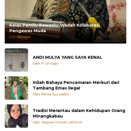
Kelas Pemilu Bawaslu: Wadah Kolaborasi
Pengawas Muda
Oleh:
Rinaldi
ANDI MULYA YANG SAYA KENAL
Oleh: P. Sri Fajar
Inilah Bahaya Pencemaran Merkuri dari
Tambang Emas Ilegal
Oleh: Rensa Ayu Lestari
Tradisi Merantau dalam Kehidupan Orang
Minangkabau
Oleh: Nasywa Huriyah Laththuf