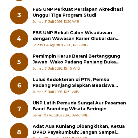
FBS UNP Perkuat Persiapan Akreditasi
3
Unggul Tiga Program Studi
Jumat, 31 Juli 2026, 10:20 WIB
FBS UNP Bekali Calon Wisudawan
4
dengan Wawasan Karier Global dan
Kewirausahaan Kreatif
Selasa, 04 Agustus 2026, 16:16 WIB
Pemimpin Harus Berani Bertanggung
5
Jawab, Wako Padang Panjang Buka
Pelatihan Kepemimpinan Pelajar
Jumat, 31 Juli 2026, 15:45 WIB
Lulus Kedokteran di PTN, Pemko
6
Padang Panjang Siapkan Beasiswa
Penuh
Jumat, 31 Juli 2026, 16:31 WIB
UNP Latih Pemuda Sungai Aur Pasaman
7
Barat Branding Wisata Beringin
Senin, 03 Agustus 2026, 09:40 WIB
Adat Aua Kuniang Dibangkitkan, Ketua
8
DPRD Payakumbuh: Jangan Sampai