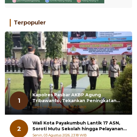
Terpopuler
Kapolres Pasbar AKBP Agung
1
Tribawanto, Tekankan Peningkatan
Pelayanan dan Sinergi dengan
Sabtu, 01 Agustus 2026, 19:43 WIB
Masyarakat
Wali Kota Payakumbuh Lantik 17 ASN,
2
Soroti Mutu Sekolah hingga Pelayanan
RSUD
Senin, 03 Agustus 2026, 23:18 WIB