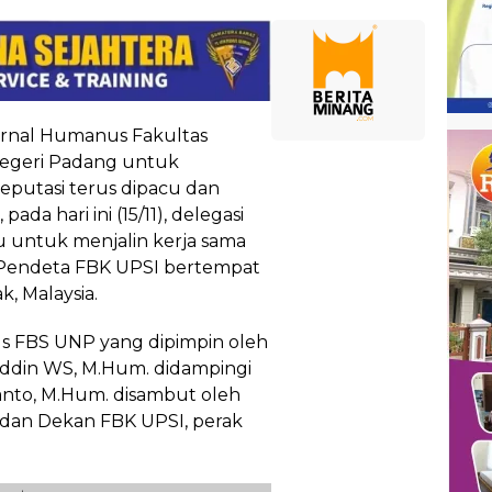
urnal Humanus Fakultas
 Negeri Padang untuk
reputasi terus dipacu dan
ada hari ini (15/11), delegasi
untuk menjalin kerja sama
 Pendeta FBK UPSI bertempat
, Malaysia.
s FBS UNP yang dipimpin oleh
uddin WS, M.Hum. didampingi
anto, M.Hum. disambut oleh
dan Dekan FBK UPSI, perak