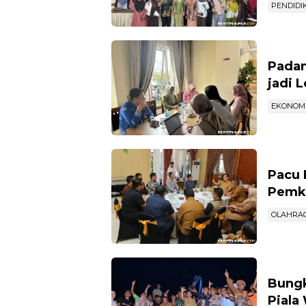
PENDIDI
Padan
jadi 
EKONOM
Pacu 
Pemko
OLAHRA
Bungk
Piala