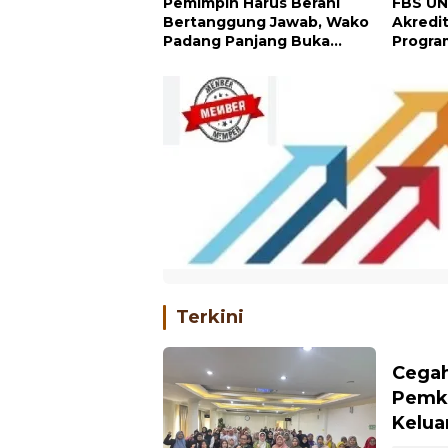
Pemimpin Harus Berani
FBS UN
Bertanggung Jawab, Wako
Akredi
Padang Panjang Buka
Progra
Pelatihan Kepemimpinan
Pelajar
Terkini
Cegah
Pemko
Kelua