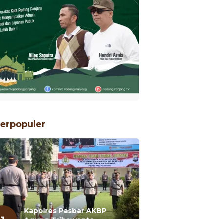
erpopuler
Kapolres Pasbar AKBP