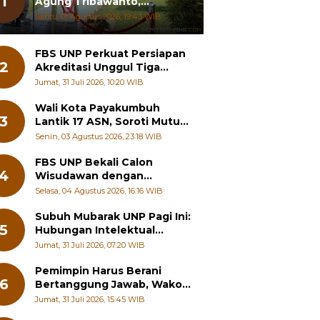
1
Agung Tribawanto,
Tekankan Peningkatan
Sabtu, 01 Agustus 2026, 19:43 WIB
Pelayanan dan Sinergi
dengan Masyarakat
FBS UNP Perkuat Persiapan
2
Akreditasi Unggul Tiga
Program Studi
Jumat, 31 Juli 2026, 10:20 WIB
Wali Kota Payakumbuh
3
Lantik 17 ASN, Soroti Mutu
Sekolah hingga Pelayanan
Senin, 03 Agustus 2026, 23:18 WIB
RSUD
FBS UNP Bekali Calon
4
Wisudawan dengan
Wawasan Karier Global dan
Selasa, 04 Agustus 2026, 16:16 WIB
Kewirausahaan Kreatif
Subuh Mubarak UNP Pagi Ini:
5
Hubungan Intelektual
dengan Etos Kerja
Jumat, 31 Juli 2026, 07:20 WIB
Pemimpin Harus Berani
6
Bertanggung Jawab, Wako
Padang Panjang Buka
Jumat, 31 Juli 2026, 15:45 WIB
Pelatihan Kepemimpinan