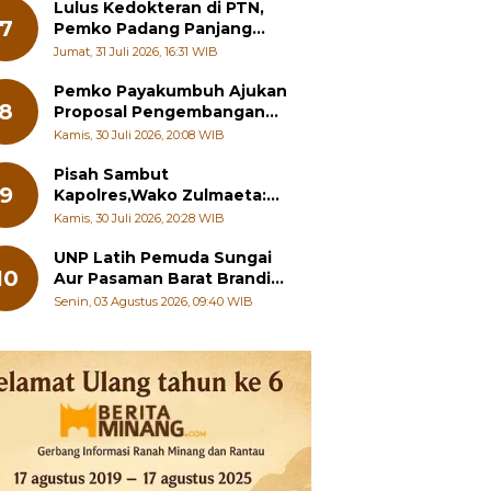
Pelajar
Lulus Kedokteran di PTN,
7
Pemko Padang Panjang
Siapkan Beasiswa Penuh
Jumat, 31 Juli 2026, 16:31 WIB
Pemko Payakumbuh Ajukan
8
Proposal Pengembangan
RSUD dr. Adnaan WD
Kamis, 30 Juli 2026, 20:08 WIB
kepada Kementerian
Kesehatan
Pisah Sambut
9
Kapolres,Wako Zulmaeta:
Sinergi Pemko dan Polres
Kamis, 30 Juli 2026, 20:28 WIB
Jadi Fondasi Stabilitas
Pembangunan
UNP Latih Pemuda Sungai
10
Aur Pasaman Barat Branding
Wisata Beringin
Senin, 03 Agustus 2026, 09:40 WIB