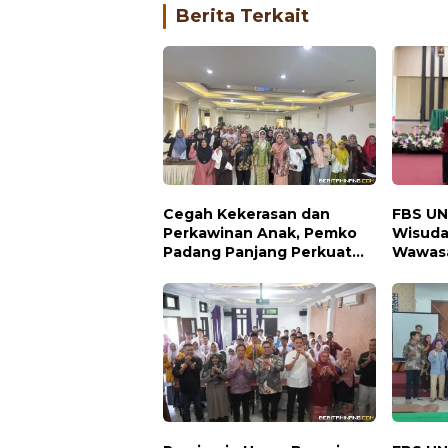
Berita Terkait
Cegah Kekerasan dan
FBS UN
Perkawinan Anak, Pemko
Wisud
Padang Panjang Perkuat
Wawasa
Peran Keluarga
Kewira