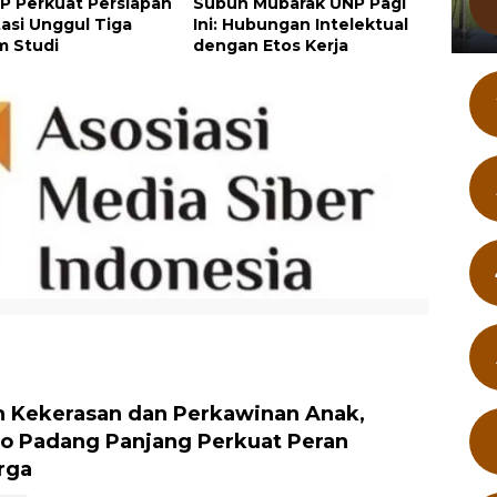
P Perkuat Persiapan
Subuh Mubarak UNP Pagi
tasi Unggul Tiga
Ini: Hubungan Intelektual
m Studi
dengan Etos Kerja
 Kekerasan dan Perkawinan Anak,
 Padang Panjang Perkuat Peran
rga