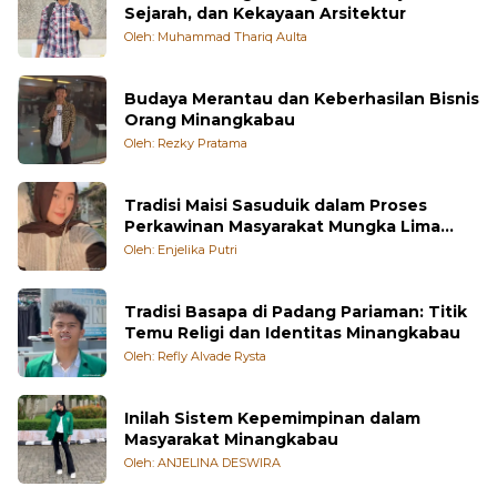
Rumah Gadang Minangkabau: Jejak Adat,
Sejarah, dan Kekayaan Arsitektur
Oleh: Muhammad Thariq Aulta
Budaya Merantau dan Keberhasilan Bisnis
Orang Minangkabau
Oleh: Rezky Pratama
Tradisi Maisi Sasuduik dalam Proses
Perkawinan Masyarakat Mungka Lima
Puluh Kota
Oleh: Enjelika Putri
Tradisi Basapa di Padang Pariaman: Titik
Temu Religi dan Identitas Minangkabau
Oleh: Refly Alvade Rysta
Inilah Sistem Kepemimpinan dalam
Masyarakat Minangkabau
Oleh: ANJELINA DESWIRA