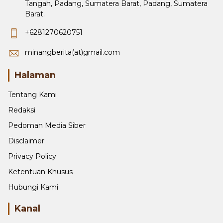
Komp. Taruko IV G-21 Kel.Bungo Pasang, Koto
Tangah, Padang, Sumatera Barat, Padang, Sumatera
Barat.
+6281270620751
minangberita(at)gmail.com
Halaman
Tentang Kami
Redaksi
Pedoman Media Siber
Disclaimer
Privacy Policy
Ketentuan Khusus
Hubungi Kami
Kanal