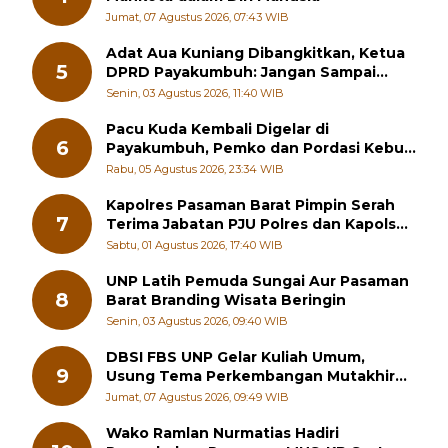
4
Mahkota dalam Diri Manusia
Jumat, 07 Agustus 2026, 07:43 WIB
Adat Aua Kuniang Dibangkitkan, Ketua
5
DPRD Payakumbuh: Jangan Sampai
Generasi Muda Hilang Jati Diri
Senin, 03 Agustus 2026, 11:40 WIB
Pacu Kuda Kembali Digelar di
6
Payakumbuh, Pemko dan Pordasi Kebut
Persiapan!
Rabu, 05 Agustus 2026, 23:34 WIB
Kapolres Pasaman Barat Pimpin Serah
7
Terima Jabatan PJU Polres dan Kapolsek
Sungai Beremas
Sabtu, 01 Agustus 2026, 17:40 WIB
UNP Latih Pemuda Sungai Aur Pasaman
8
Barat Branding Wisata Beringin
Senin, 03 Agustus 2026, 09:40 WIB
DBSI FBS UNP Gelar Kuliah Umum,
9
Usung Tema Perkembangan Mutakhir
Sastra Dunia
Jumat, 07 Agustus 2026, 09:49 WIB