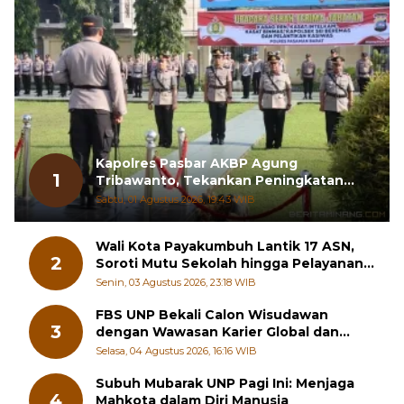
Kapolres Pasbar AKBP Agung
1
Tribawanto, Tekankan Peningkatan
Pelayanan dan Sinergi dengan
Sabtu, 01 Agustus 2026, 19:43 WIB
Masyarakat
Wali Kota Payakumbuh Lantik 17 ASN,
2
Soroti Mutu Sekolah hingga Pelayanan
RSUD
Senin, 03 Agustus 2026, 23:18 WIB
FBS UNP Bekali Calon Wisudawan
3
dengan Wawasan Karier Global dan
Kewirausahaan Kreatif
Selasa, 04 Agustus 2026, 16:16 WIB
Subuh Mubarak UNP Pagi Ini: Menjaga