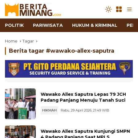
POLITIK
PARIWISATA
HUKUM & KRIMINAL
PEN
Home
Tagar
Berita tagar #
wawako-allex-saputra
Wawako Allex Saputra Lepas 79 JCH
Padang Panjang Menuju Tanah Suci
HIKMAH
Rabu, 29 April 2026, 21:49 WIB
Wawako Allex Saputra Kunjungi SMPN
4 Padang Panjang Saat MPLS