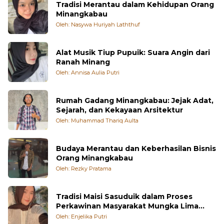
Tradisi Merantau dalam Kehidupan Orang
Minangkabau
Oleh: Nasywa Huriyah Laththuf
Alat Musik Tiup Pupuik: Suara Angin dari
Ranah Minang
Oleh: Annisa Aulia Putri
Rumah Gadang Minangkabau: Jejak Adat,
Sejarah, dan Kekayaan Arsitektur
Oleh: Muhammad Thariq Aulta
Budaya Merantau dan Keberhasilan Bisnis
Orang Minangkabau
Oleh: Rezky Pratama
Tradisi Maisi Sasuduik dalam Proses
Perkawinan Masyarakat Mungka Lima
Puluh Kota
Oleh: Enjelika Putri