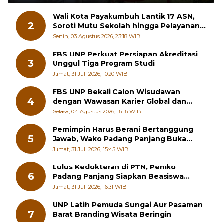
Wali Kota Payakumbuh Lantik 17 ASN,
2
Soroti Mutu Sekolah hingga Pelayanan
RSUD
Senin, 03 Agustus 2026, 23:18 WIB
FBS UNP Perkuat Persiapan Akreditasi
3
Unggul Tiga Program Studi
Jumat, 31 Juli 2026, 10:20 WIB
FBS UNP Bekali Calon Wisudawan
4
dengan Wawasan Karier Global dan
Kewirausahaan Kreatif
Selasa, 04 Agustus 2026, 16:16 WIB
Pemimpin Harus Berani Bertanggung
5
Jawab, Wako Padang Panjang Buka
Pelatihan Kepemimpinan Pelajar
Jumat, 31 Juli 2026, 15:45 WIB
Lulus Kedokteran di PTN, Pemko
6
Padang Panjang Siapkan Beasiswa
Penuh
Jumat, 31 Juli 2026, 16:31 WIB
UNP Latih Pemuda Sungai Aur Pasaman
7
Barat Branding Wisata Beringin