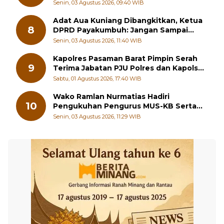
Senin, 03 Agustus 2026, 09:40 WIB
Adat Aua Kuniang Dibangkitkan, Ketua
8
DPRD Payakumbuh: Jangan Sampai
Generasi Muda Hilang Jati Diri
Senin, 03 Agustus 2026, 11:40 WIB
Kapolres Pasaman Barat Pimpin Serah
9
Terima Jabatan PJU Polres dan Kapolsek
Sungai Beremas
Sabtu, 01 Agustus 2026, 17:40 WIB
Wako Ramlan Nurmatias Hadiri
10
Pengukuhan Pengurus MUS-KB Serta
LMKB Periode 2026-2031,
Senin, 03 Agustus 2026, 11:29 WIB