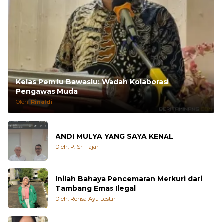
Kelas Pemilu Bawaslu: Wadah Kolaborasi
Pengawas Muda
Oleh:
Rinaldi
ANDI MULYA YANG SAYA KENAL
Oleh: P. Sri Fajar
Inilah Bahaya Pencemaran Merkuri dari
Tambang Emas Ilegal
Oleh: Rensa Ayu Lestari