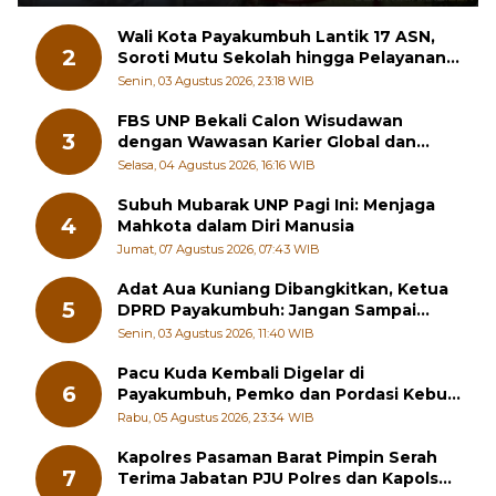
Wali Kota Payakumbuh Lantik 17 ASN,
2
Soroti Mutu Sekolah hingga Pelayanan
RSUD
Senin, 03 Agustus 2026, 23:18 WIB
FBS UNP Bekali Calon Wisudawan
3
dengan Wawasan Karier Global dan
Kewirausahaan Kreatif
Selasa, 04 Agustus 2026, 16:16 WIB
Subuh Mubarak UNP Pagi Ini: Menjaga
4
Mahkota dalam Diri Manusia
Jumat, 07 Agustus 2026, 07:43 WIB
Adat Aua Kuniang Dibangkitkan, Ketua
5
DPRD Payakumbuh: Jangan Sampai
Generasi Muda Hilang Jati Diri
Senin, 03 Agustus 2026, 11:40 WIB
Pacu Kuda Kembali Digelar di
6
Payakumbuh, Pemko dan Pordasi Kebut
Persiapan!
Rabu, 05 Agustus 2026, 23:34 WIB
Kapolres Pasaman Barat Pimpin Serah
7
Terima Jabatan PJU Polres dan Kapolsek