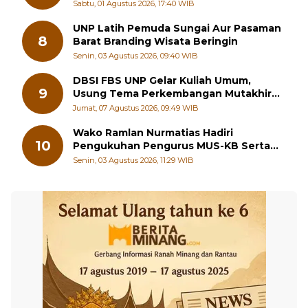
Sungai Beremas
Sabtu, 01 Agustus 2026, 17:40 WIB
UNP Latih Pemuda Sungai Aur Pasaman
8
Barat Branding Wisata Beringin
Senin, 03 Agustus 2026, 09:40 WIB
DBSI FBS UNP Gelar Kuliah Umum,
9
Usung Tema Perkembangan Mutakhir
Sastra Dunia
Jumat, 07 Agustus 2026, 09:49 WIB
Wako Ramlan Nurmatias Hadiri
10
Pengukuhan Pengurus MUS-KB Serta
LMKB Periode 2026-2031,
Senin, 03 Agustus 2026, 11:29 WIB