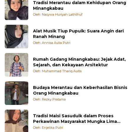
Tradisi Merantau dalam Kehidupan Orang
Minangkabau
Oleh: Nasywa Huriyah Laththuf
Alat Musik Tiup Pupuik: Suara Angin dari
Ranah Minang
Oleh: Annisa Aulia Putri
Rumah Gadang Minangkabau: Jejak Adat,
Sejarah, dan Kekayaan Arsitektur
Oleh: Muhammad Thariq Aulta
Budaya Merantau dan Keberhasilan Bisnis
Orang Minangkabau
Oleh: Rezky Pratama
Tradisi Maisi Sasuduik dalam Proses
Perkawinan Masyarakat Mungka Lima
Puluh Kota
Oleh: Enjelika Putri