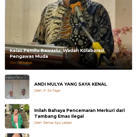
Kelas Pemilu Bawaslu: Wadah Kolaborasi
Pengawas Muda
Oleh:
Rinaldi
ANDI MULYA YANG SAYA KENAL
Oleh: P. Sri Fajar
Inilah Bahaya Pencemaran Merkuri dari
Tambang Emas Ilegal
Oleh: Rensa Ayu Lestari