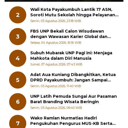
Wali Kota Payakumbuh Lantik 17 ASN,
2
Soroti Mutu Sekolah hingga Pelayanan
RSUD
Senin, 03 Agustus 2026, 23:18 WIB
FBS UNP Bekali Calon Wisudawan
3
dengan Wawasan Karier Global dan
Kewirausahaan Kreatif
Selasa, 04 Agustus 2026, 16:16 WIB
Subuh Mubarak UNP Pagi Ini: Menjaga
4
Mahkota dalam Diri Manusia
Jumat, 07 Agustus 2026, 07:43 WIB
Adat Aua Kuniang Dibangkitkan, Ketua
5
DPRD Payakumbuh: Jangan Sampai
Generasi Muda Hilang Jati Diri
Senin, 03 Agustus 2026, 11:40 WIB
UNP Latih Pemuda Sungai Aur Pasaman
6
Barat Branding Wisata Beringin
Senin, 03 Agustus 2026, 09:40 WIB
Wako Ramlan Nurmatias Hadiri
7
Pengukuhan Pengurus MUS-KB Serta