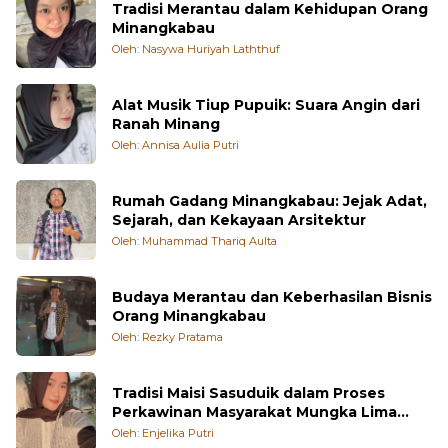
Tradisi Merantau dalam Kehidupan Orang
Minangkabau
Oleh: Nasywa Huriyah Laththuf
Alat Musik Tiup Pupuik: Suara Angin dari
Ranah Minang
Oleh: Annisa Aulia Putri
Rumah Gadang Minangkabau: Jejak Adat,
Sejarah, dan Kekayaan Arsitektur
Oleh: Muhammad Thariq Aulta
Budaya Merantau dan Keberhasilan Bisnis
Orang Minangkabau
Oleh: Rezky Pratama
Tradisi Maisi Sasuduik dalam Proses
Perkawinan Masyarakat Mungka Lima
Puluh Kota
Oleh: Enjelika Putri