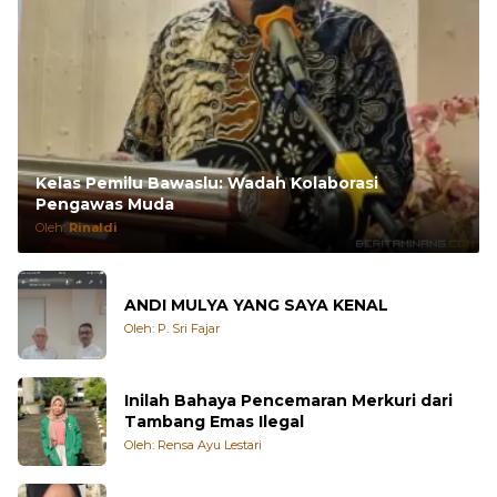
Kelas Pemilu Bawaslu: Wadah Kolaborasi
Pengawas Muda
Oleh:
Rinaldi
ANDI MULYA YANG SAYA KENAL
Oleh: P. Sri Fajar
Inilah Bahaya Pencemaran Merkuri dari
Tambang Emas Ilegal
Oleh: Rensa Ayu Lestari