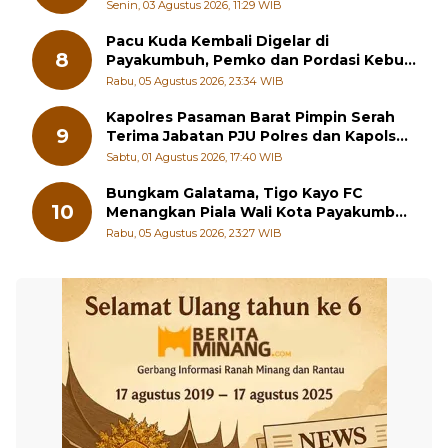
LMKB Periode 2026-2031,
Senin, 03 Agustus 2026, 11:29 WIB
Pacu Kuda Kembali Digelar di
8
Payakumbuh, Pemko dan Pordasi Kebut
Persiapan!
Rabu, 05 Agustus 2026, 23:34 WIB
Kapolres Pasaman Barat Pimpin Serah
9
Terima Jabatan PJU Polres dan Kapolsek
Sungai Beremas
Sabtu, 01 Agustus 2026, 17:40 WIB
Bungkam Galatama, Tigo Kayo FC
10
Menangkan Piala Wali Kota Payakumbuh
Cup 2026
Rabu, 05 Agustus 2026, 23:27 WIB