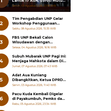
1
Lantik 17 ASN, Soroti Mutu
Sekolah hingga Pelayanan
Senin, 03 Agustus 2026, 23:18 WIB
RSUD
Tim Pengabdian UNP Gelar
2
Workshop Penggunaan
Augmented Reality ke Guru
Sabtu, 08 Agustus 2026, 15:35 WIB
Kimia SMA di Padang
Pariaman
FBS UNP Bekali Calon
3
Wisudawan dengan
Wawasan Karier Global dan
Selasa, 04 Agustus 2026, 16:16 WIB
Kewirausahaan Kreatif
Subuh Mubarak UNP Pagi Ini:
4
Menjaga Mahkota dalam Diri
Manusia
Jumat, 07 Agustus 2026, 07:43 WIB
Adat Aua Kuniang
5
Dibangkitkan, Ketua DPRD
Payakumbuh: Jangan
Senin, 03 Agustus 2026, 11:40 WIB
Sampai Generasi Muda
Hilang Jati Diri
Pacu Kuda Kembali Digelar
6
di Payakumbuh, Pemko dan
Pordasi Kebut Persiapan!
Rabu, 05 Agustus 2026, 23:34 WIB