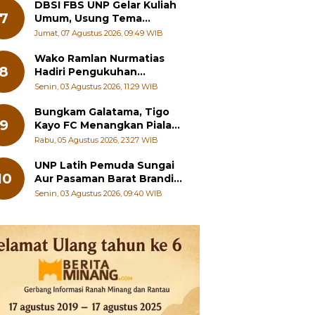
DBSI FBS UNP Gelar Kuliah
7
Umum, Usung Tema
Perkembangan Mutakhir
Jumat, 07 Agustus 2026, 09:49 WIB
Sastra Dunia
Wako Ramlan Nurmatias
8
Hadiri Pengukuhan
Pengurus MUS-KB Serta
Senin, 03 Agustus 2026, 11:29 WIB
LMKB Periode 2026-2031,
Bungkam Galatama, Tigo
9
Kayo FC Menangkan Piala
Wali Kota Payakumbuh Cup
Rabu, 05 Agustus 2026, 23:27 WIB
2026
UNP Latih Pemuda Sungai
10
Aur Pasaman Barat Branding
Wisata Beringin
Senin, 03 Agustus 2026, 09:40 WIB