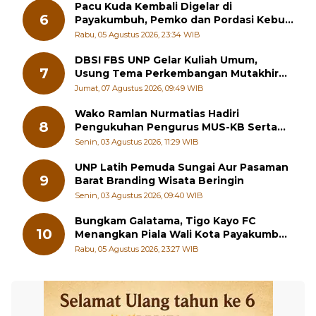
Pacu Kuda Kembali Digelar di
6
Payakumbuh, Pemko dan Pordasi Kebut
Persiapan!
Rabu, 05 Agustus 2026, 23:34 WIB
DBSI FBS UNP Gelar Kuliah Umum,
7
Usung Tema Perkembangan Mutakhir
Sastra Dunia
Jumat, 07 Agustus 2026, 09:49 WIB
Wako Ramlan Nurmatias Hadiri
8
Pengukuhan Pengurus MUS-KB Serta
LMKB Periode 2026-2031,
Senin, 03 Agustus 2026, 11:29 WIB
UNP Latih Pemuda Sungai Aur Pasaman
9
Barat Branding Wisata Beringin
Senin, 03 Agustus 2026, 09:40 WIB
Bungkam Galatama, Tigo Kayo FC
10
Menangkan Piala Wali Kota Payakumbuh
Cup 2026
Rabu, 05 Agustus 2026, 23:27 WIB