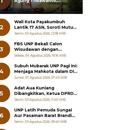
1
Agung Tribawanto,
Tekankan Peningkatan
Sabtu, 01 Agustus 2026, 19:43 WIB
Pelayanan dan Sinergi
dengan Masyarakat
Wali Kota Payakumbuh
2
Lantik 17 ASN, Soroti Mutu
Sekolah hingga Pelayanan
Senin, 03 Agustus 2026, 23:18 WIB
RSUD
FBS UNP Bekali Calon
3
Wisudawan dengan
Wawasan Karier Global dan
Selasa, 04 Agustus 2026, 16:16 WIB
Kewirausahaan Kreatif
Subuh Mubarak UNP Pagi Ini:
4
Menjaga Mahkota dalam Diri
Manusia
Jumat, 07 Agustus 2026, 07:43 WIB
Adat Aua Kuniang
5
Dibangkitkan, Ketua DPRD
Payakumbuh: Jangan
Senin, 03 Agustus 2026, 11:40 WIB
Sampai Generasi Muda
Hilang Jati Diri
UNP Latih Pemuda Sungai
6
Aur Pasaman Barat Branding
Wisata Beringin
Senin, 03 Agustus 2026, 09:40 WIB