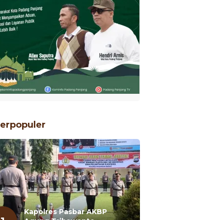
erpopuler
Kapolres Pasbar AKBP