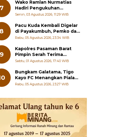
Wako Ramlan Nurmatias
7
Hadiri Pengukuhan
Pengurus MUS-KB Serta
Senin, 03 Agustus 2026, 11:29 WIB
LMKB Periode 2026-2031,
Pacu Kuda Kembali Digelar
8
di Payakumbuh, Pemko dan
Pordasi Kebut Persiapan!
Rabu, 05 Agustus 2026, 23:34 WIB
Kapolres Pasaman Barat
9
Pimpin Serah Terima
Jabatan PJU Polres dan
Sabtu, 01 Agustus 2026, 17:40 WIB
Kapolsek Sungai Beremas
Bungkam Galatama, Tigo
10
Kayo FC Menangkan Piala
Wali Kota Payakumbuh Cup
Rabu, 05 Agustus 2026, 23:27 WIB
2026