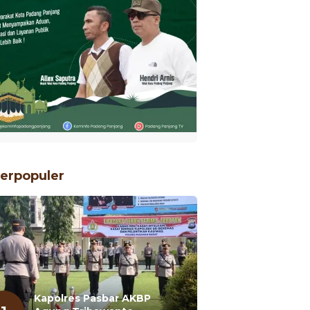
erpopuler
Kapolres Pasbar AKBP