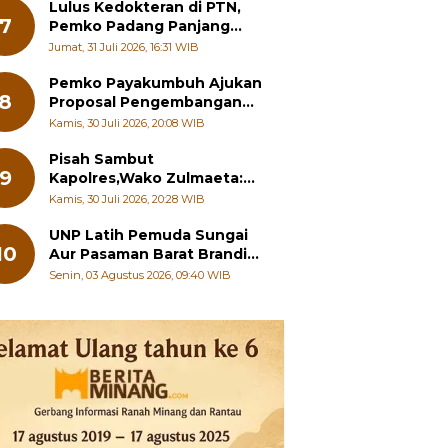
Pelajar
Lulus Kedokteran di PTN,
7
Pemko Padang Panjang
Siapkan Beasiswa Penuh
Jumat, 31 Juli 2026, 16:31 WIB
Pemko Payakumbuh Ajukan
8
Proposal Pengembangan
RSUD dr. Adnaan WD
Kamis, 30 Juli 2026, 20:08 WIB
kepada Kementerian
Kesehatan
Pisah Sambut
9
Kapolres,Wako Zulmaeta:
Sinergi Pemko dan Polres
Kamis, 30 Juli 2026, 20:28 WIB
Jadi Fondasi Stabilitas
Pembangunan
UNP Latih Pemuda Sungai
10
Aur Pasaman Barat Branding
Wisata Beringin
Senin, 03 Agustus 2026, 09:40 WIB