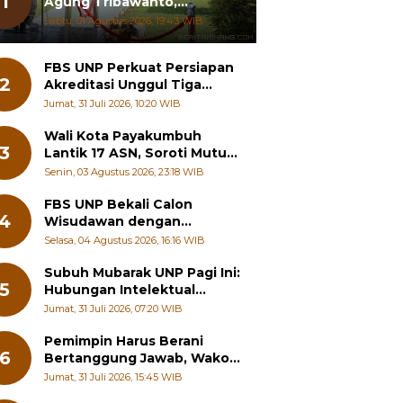
1
Agung Tribawanto,
Tekankan Peningkatan
Sabtu, 01 Agustus 2026, 19:43 WIB
Pelayanan dan Sinergi
dengan Masyarakat
FBS UNP Perkuat Persiapan
2
Akreditasi Unggul Tiga
Program Studi
Jumat, 31 Juli 2026, 10:20 WIB
Wali Kota Payakumbuh
3
Lantik 17 ASN, Soroti Mutu
Sekolah hingga Pelayanan
Senin, 03 Agustus 2026, 23:18 WIB
RSUD
FBS UNP Bekali Calon
4
Wisudawan dengan
Wawasan Karier Global dan
Selasa, 04 Agustus 2026, 16:16 WIB
Kewirausahaan Kreatif
Subuh Mubarak UNP Pagi Ini:
5
Hubungan Intelektual
dengan Etos Kerja
Jumat, 31 Juli 2026, 07:20 WIB
Pemimpin Harus Berani
6
Bertanggung Jawab, Wako
Padang Panjang Buka
Jumat, 31 Juli 2026, 15:45 WIB
Pelatihan Kepemimpinan