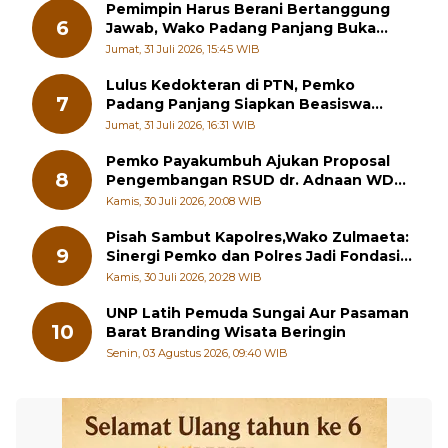
Pemimpin Harus Berani Bertanggung
6
Jawab, Wako Padang Panjang Buka
Pelatihan Kepemimpinan Pelajar
Jumat, 31 Juli 2026, 15:45 WIB
Lulus Kedokteran di PTN, Pemko
7
Padang Panjang Siapkan Beasiswa
Penuh
Jumat, 31 Juli 2026, 16:31 WIB
Pemko Payakumbuh Ajukan Proposal
8
Pengembangan RSUD dr. Adnaan WD
kepada Kementerian Kesehatan
Kamis, 30 Juli 2026, 20:08 WIB
Pisah Sambut Kapolres,Wako Zulmaeta:
9
Sinergi Pemko dan Polres Jadi Fondasi
Stabilitas Pembangunan
Kamis, 30 Juli 2026, 20:28 WIB
UNP Latih Pemuda Sungai Aur Pasaman
10
Barat Branding Wisata Beringin
Senin, 03 Agustus 2026, 09:40 WIB