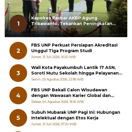
Kapolres Pasbar AKBP Agung
1
Tribawanto, Tekankan Peningkatan
Pelayanan dan Sinergi dengan
Sabtu, 01 Agustus 2026, 19:43 WIB
Masyarakat
FBS UNP Perkuat Persiapan Akreditasi
2
Unggul Tiga Program Studi
Jumat, 31 Juli 2026, 10:20 WIB
Wali Kota Payakumbuh Lantik 17 ASN,
3
Soroti Mutu Sekolah hingga Pelayanan
RSUD
Senin, 03 Agustus 2026, 23:18 WIB
FBS UNP Bekali Calon Wisudawan
4
dengan Wawasan Karier Global dan
Kewirausahaan Kreatif
Selasa, 04 Agustus 2026, 16:16 WIB
Subuh Mubarak UNP Pagi Ini: Hubungan
5
Intelektual dengan Etos Kerja
Jumat, 31 Juli 2026, 07:20 WIB