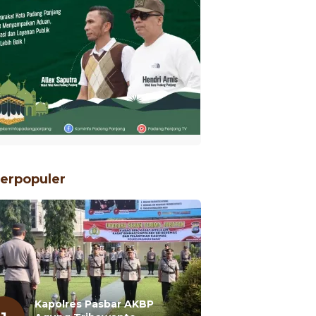
erpopuler
Kapolres Pasbar AKBP