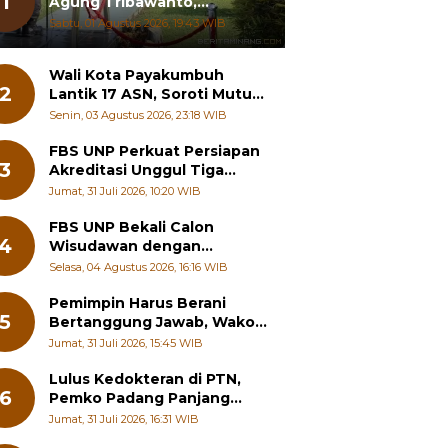
1
Agung Tribawanto,
Tekankan Peningkatan
Sabtu, 01 Agustus 2026, 19:43 WIB
Pelayanan dan Sinergi
dengan Masyarakat
Wali Kota Payakumbuh
2
Lantik 17 ASN, Soroti Mutu
Sekolah hingga Pelayanan
Senin, 03 Agustus 2026, 23:18 WIB
RSUD
FBS UNP Perkuat Persiapan
3
Akreditasi Unggul Tiga
Program Studi
Jumat, 31 Juli 2026, 10:20 WIB
FBS UNP Bekali Calon
4
Wisudawan dengan
Wawasan Karier Global dan
Selasa, 04 Agustus 2026, 16:16 WIB
Kewirausahaan Kreatif
Pemimpin Harus Berani
5
Bertanggung Jawab, Wako
Padang Panjang Buka
Jumat, 31 Juli 2026, 15:45 WIB
Pelatihan Kepemimpinan
Pelajar
Lulus Kedokteran di PTN,
6
Pemko Padang Panjang
Siapkan Beasiswa Penuh
Jumat, 31 Juli 2026, 16:31 WIB