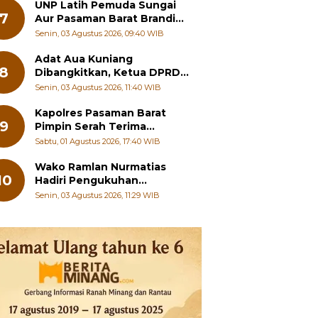
UNP Latih Pemuda Sungai
7
Aur Pasaman Barat Branding
Wisata Beringin
Senin, 03 Agustus 2026, 09:40 WIB
Adat Aua Kuniang
8
Dibangkitkan, Ketua DPRD
Payakumbuh: Jangan
Senin, 03 Agustus 2026, 11:40 WIB
Sampai Generasi Muda
Hilang Jati Diri
Kapolres Pasaman Barat
9
Pimpin Serah Terima
Jabatan PJU Polres dan
Sabtu, 01 Agustus 2026, 17:40 WIB
Kapolsek Sungai Beremas
Wako Ramlan Nurmatias
10
Hadiri Pengukuhan
Pengurus MUS-KB Serta
Senin, 03 Agustus 2026, 11:29 WIB
LMKB Periode 2026-2031,