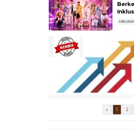
Teman
Berke
Inklu
HIBURA
«
1
2