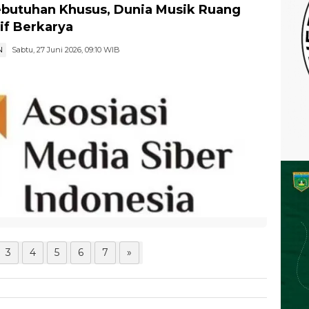
 Hebat Records Rilis 15 Lagu Penyanyi
butuhan Khusus, Dunia Musik Ruang
sif Berkarya
N
Sabtu, 27 Juni 2026, 09:10 WIB
3
4
5
6
7
»