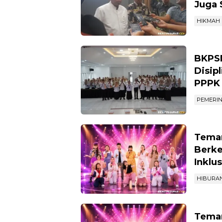
Dukun
Nahdl
Juga 
HIKMAH
BKPSD
Disip
PPPK
PEMERI
Teman
Berke
Inklu
HIBURA