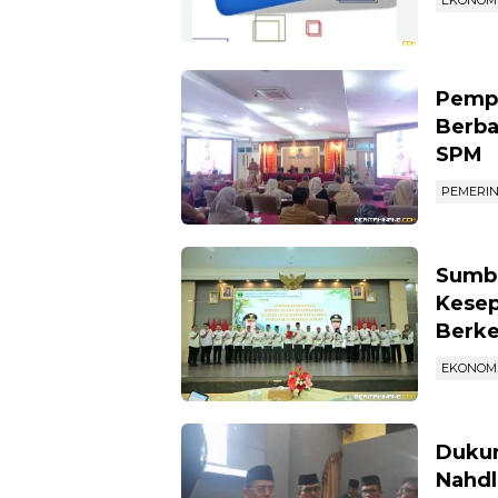
EKONOM
Pempr
Berba
SPM
PEMERI
Sumba
Kesep
Berke
EKONOM