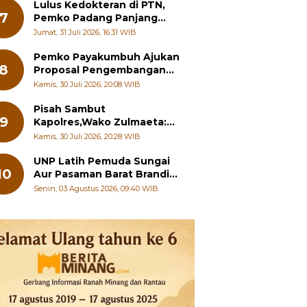
Pelajar
Lulus Kedokteran di PTN,
7
Pemko Padang Panjang
Siapkan Beasiswa Penuh
Jumat, 31 Juli 2026, 16:31 WIB
Pemko Payakumbuh Ajukan
8
Proposal Pengembangan
RSUD dr. Adnaan WD
Kamis, 30 Juli 2026, 20:08 WIB
kepada Kementerian
Kesehatan
Pisah Sambut
9
Kapolres,Wako Zulmaeta:
Sinergi Pemko dan Polres
Kamis, 30 Juli 2026, 20:28 WIB
Jadi Fondasi Stabilitas
Pembangunan
UNP Latih Pemuda Sungai
10
Aur Pasaman Barat Branding
Wisata Beringin
Senin, 03 Agustus 2026, 09:40 WIB