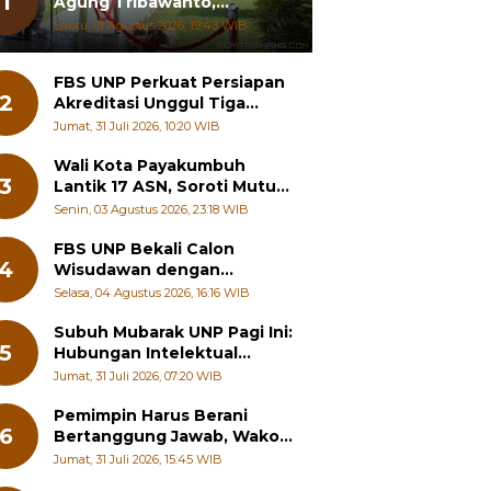
1
Agung Tribawanto,
Tekankan Peningkatan
Sabtu, 01 Agustus 2026, 19:43 WIB
Pelayanan dan Sinergi
dengan Masyarakat
FBS UNP Perkuat Persiapan
2
Akreditasi Unggul Tiga
Program Studi
Jumat, 31 Juli 2026, 10:20 WIB
Wali Kota Payakumbuh
3
Lantik 17 ASN, Soroti Mutu
Sekolah hingga Pelayanan
Senin, 03 Agustus 2026, 23:18 WIB
RSUD
FBS UNP Bekali Calon
4
Wisudawan dengan
Wawasan Karier Global dan
Selasa, 04 Agustus 2026, 16:16 WIB
Kewirausahaan Kreatif
Subuh Mubarak UNP Pagi Ini:
5
Hubungan Intelektual
dengan Etos Kerja
Jumat, 31 Juli 2026, 07:20 WIB
Pemimpin Harus Berani
6
Bertanggung Jawab, Wako
Padang Panjang Buka
Jumat, 31 Juli 2026, 15:45 WIB
Pelatihan Kepemimpinan