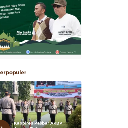
erpopuler
Kapolres Pasbar AKBP