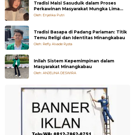
Tradisi Maisi Sasuduik dalam Proses
Perkawinan Masyarakat Mungka Lima
Puluh Kota
Oleh: Enjelika Putri
Tradisi Basapa di Padang Pariaman: Titik
Temu Religi dan Identitas Minangkabau
Oleh: Refly Alvade Rysta
Inilah Sistem Kepemimpinan dalam
Masyarakat Minangkabau
Oleh: ANJELINA DESWIRA