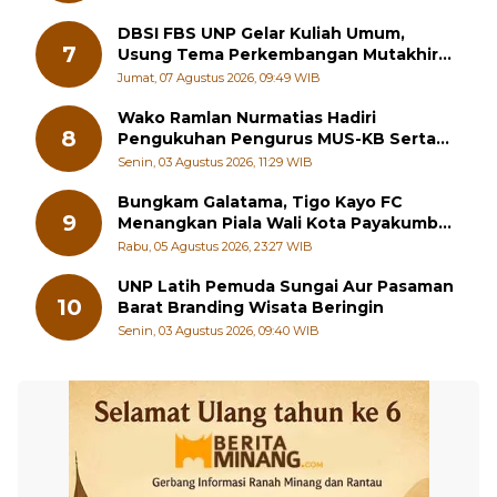
DBSI FBS UNP Gelar Kuliah Umum,
7
Usung Tema Perkembangan Mutakhir
Sastra Dunia
Jumat, 07 Agustus 2026, 09:49 WIB
Wako Ramlan Nurmatias Hadiri
8
Pengukuhan Pengurus MUS-KB Serta
LMKB Periode 2026-2031,
Senin, 03 Agustus 2026, 11:29 WIB
Bungkam Galatama, Tigo Kayo FC
9
Menangkan Piala Wali Kota Payakumbuh
Cup 2026
Rabu, 05 Agustus 2026, 23:27 WIB
UNP Latih Pemuda Sungai Aur Pasaman
10
Barat Branding Wisata Beringin
Senin, 03 Agustus 2026, 09:40 WIB