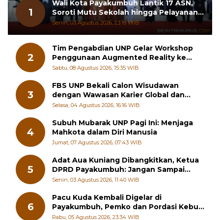
Wali Kota Payakumbuh Lantik 17 ASN,
1
Soroti Mutu Sekolah hingga Pelayanan
RSUD
Senin, 03 Agustus 2026, 23:18 WIB
Tim Pengabdian UNP Gelar Workshop
2
Penggunaan Augmented Reality ke
Guru Kimia SMA di Padang Pariaman
Sabtu, 08 Agustus 2026, 15:35 WIB
FBS UNP Bekali Calon Wisudawan
3
dengan Wawasan Karier Global dan
Kewirausahaan Kreatif
Selasa, 04 Agustus 2026, 16:16 WIB
Subuh Mubarak UNP Pagi Ini: Menjaga
4
Mahkota dalam Diri Manusia
Jumat, 07 Agustus 2026, 07:43 WIB
Adat Aua Kuniang Dibangkitkan, Ketua
5
DPRD Payakumbuh: Jangan Sampai
Generasi Muda Hilang Jati Diri
Senin, 03 Agustus 2026, 11:40 WIB
Pacu Kuda Kembali Digelar di
6
Payakumbuh, Pemko dan Pordasi Kebut
Persiapan!
Rabu, 05 Agustus 2026, 23:34 WIB