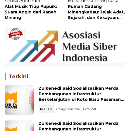
Annisa Aulia Putri
Muhammad Thariq Aulta
Alat Musik Tiup Pupuik:
Rumah Gadang
Suara Angin dari Ranah
Minangkabau: Jejak Adat,
Minang
Sejarah, dan Kekayaan
Arsitektur
Terkini
Zulkenedi Said Sosialisasikan Perda
Pembangunan Infrastruktur
Berkelanjutan di Koto Baru Pasaman
Bar
POLITIK
09 Agustus 2026, 13:25 WIB
Zulkenedi Said Sosialisasikan Perda
Pembangunan Infrastruktur