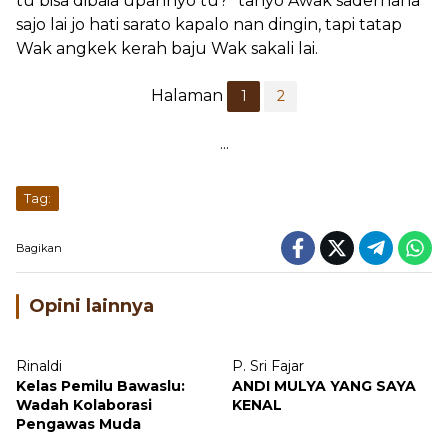
tu bisa dibaia upahnyo tu?" tanyo Awak saderhana
sajo lai jo hati sarato kapalo nan dingin, tapi tatap
Wak angkek kerah baju Wak sakali lai.
Halaman
1
2
Tag:
Bagikan
Opini lainnya
Rinaldi
P. Sri Fajar
Kelas Pemilu Bawaslu:
ANDI MULYA YANG SAYA
Wadah Kolaborasi
KENAL
Pengawas Muda