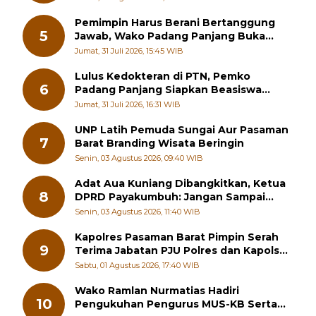
Pemimpin Harus Berani Bertanggung
5
Jawab, Wako Padang Panjang Buka
Pelatihan Kepemimpinan Pelajar
Jumat, 31 Juli 2026, 15:45 WIB
Lulus Kedokteran di PTN, Pemko
6
Padang Panjang Siapkan Beasiswa
Penuh
Jumat, 31 Juli 2026, 16:31 WIB
UNP Latih Pemuda Sungai Aur Pasaman
7
Barat Branding Wisata Beringin
Senin, 03 Agustus 2026, 09:40 WIB
Adat Aua Kuniang Dibangkitkan, Ketua
8
DPRD Payakumbuh: Jangan Sampai
Generasi Muda Hilang Jati Diri
Senin, 03 Agustus 2026, 11:40 WIB
Kapolres Pasaman Barat Pimpin Serah
9
Terima Jabatan PJU Polres dan Kapolsek
Sungai Beremas
Sabtu, 01 Agustus 2026, 17:40 WIB
Wako Ramlan Nurmatias Hadiri
10
Pengukuhan Pengurus MUS-KB Serta
LMKB Periode 2026-2031,
Senin, 03 Agustus 2026, 11:29 WIB