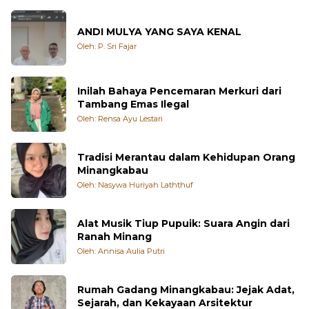
ANDI MULYA YANG SAYA KENAL
Oleh: P. Sri Fajar
Inilah Bahaya Pencemaran Merkuri dari
Tambang Emas Ilegal
Oleh: Rensa Ayu Lestari
Tradisi Merantau dalam Kehidupan Orang
Minangkabau
Oleh: Nasywa Huriyah Laththuf
Alat Musik Tiup Pupuik: Suara Angin dari
Ranah Minang
Oleh: Annisa Aulia Putri
Rumah Gadang Minangkabau: Jejak Adat,
Sejarah, dan Kekayaan Arsitektur
Oleh: Muhammad Thariq Aulta