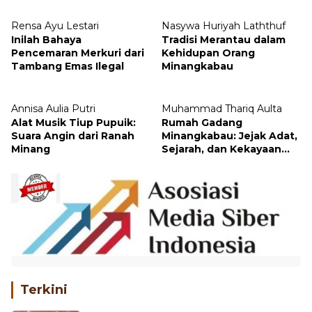
Rensa Ayu Lestari
Nasywa Huriyah Laththuf
Inilah Bahaya
Tradisi Merantau dalam
Pencemaran Merkuri dari
Kehidupan Orang
Tambang Emas Ilegal
Minangkabau
Annisa Aulia Putri
Muhammad Thariq Aulta
Alat Musik Tiup Pupuik:
Rumah Gadang
Suara Angin dari Ranah
Minangkabau: Jejak Adat,
Minang
Sejarah, dan Kekayaan
Arsitektur
Terkini
DBSI FBS UNP Gelar Kuliah Umum,