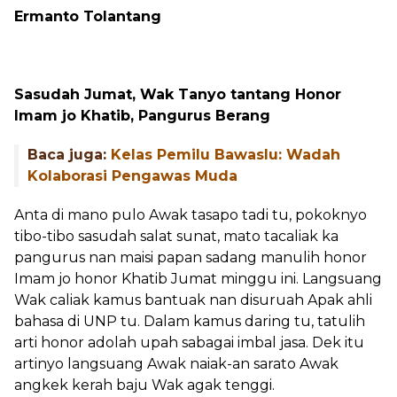
Ermanto Tolantang
Sasudah Jumat, Wak Tanyo tantang Honor
Imam jo Khatib, Pangurus Berang
Baca juga:
Kelas Pemilu Bawaslu: Wadah
Kolaborasi Pengawas Muda
Anta di mano pulo Awak tasapo tadi tu, pokoknyo
tibo-tibo sasudah salat sunat, mato tacaliak ka
pangurus nan maisi papan sadang manulih honor
Imam jo honor Khatib Jumat minggu ini. Langsuang
Wak caliak kamus bantuak nan disuruah Apak ahli
bahasa di UNP tu. Dalam kamus daring tu, tatulih
arti honor adolah upah sabagai imbal jasa. Dek itu
artinyo langsuang Awak naiak-an sarato Awak
angkek kerah baju Wak agak tenggi.