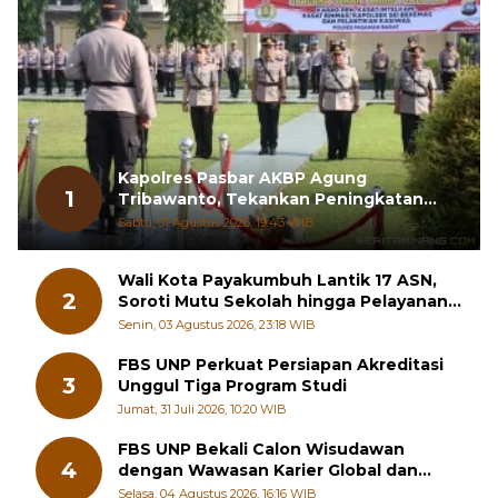
Kapolres Pasbar AKBP Agung
1
Tribawanto, Tekankan Peningkatan
Pelayanan dan Sinergi dengan
Sabtu, 01 Agustus 2026, 19:43 WIB
Masyarakat
Wali Kota Payakumbuh Lantik 17 ASN,
2
Soroti Mutu Sekolah hingga Pelayanan
RSUD
Senin, 03 Agustus 2026, 23:18 WIB
FBS UNP Perkuat Persiapan Akreditasi
3
Unggul Tiga Program Studi
Jumat, 31 Juli 2026, 10:20 WIB
FBS UNP Bekali Calon Wisudawan
4
dengan Wawasan Karier Global dan
Kewirausahaan Kreatif
Selasa, 04 Agustus 2026, 16:16 WIB