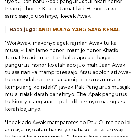
"Iyo tu kan baru Apak pangurus tulihkan honor
Imam jo honor Khatib Jumat kini. Honor tu kan
samo sajo jo upahnyo," kecek Awak.
Baca juga:
ANDI MULYA YANG SAYA KENAL
"Woi Awak, makonyo agak rajinlah Awak tu ka
musajik. Lah lamo honor Imam jo honor Khatib
Jumat ko ado mah. Lah babarapo kali baganti
pangurus, honor ko alah ado juo mah. Jaan Awak
tu asa nan ka mamprotes sajo. Atau adoloh ati Awak
tu nan indak sanang ka kami pangurus musajik
kampuang ko ndak?" jawek Pak Pangurus musajik
mulai naiak darah panehnyo. Ehe, Apak pangurus
tu kironyo langsuang pulo dibaehnyo maangkek
kerah bajunyo.
"Indak ado Awak mamparotes do Pak. Cuma apo lai
ado ayatnyo atau hadisnyo bahaso baibadah wajib