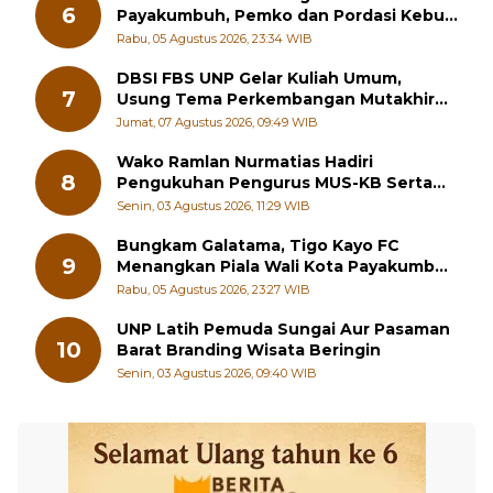
6
Payakumbuh, Pemko dan Pordasi Kebut
Persiapan!
Rabu, 05 Agustus 2026, 23:34 WIB
DBSI FBS UNP Gelar Kuliah Umum,
7
Usung Tema Perkembangan Mutakhir
Sastra Dunia
Jumat, 07 Agustus 2026, 09:49 WIB
Wako Ramlan Nurmatias Hadiri
8
Pengukuhan Pengurus MUS-KB Serta
LMKB Periode 2026-2031,
Senin, 03 Agustus 2026, 11:29 WIB
Bungkam Galatama, Tigo Kayo FC
9
Menangkan Piala Wali Kota Payakumbuh
Cup 2026
Rabu, 05 Agustus 2026, 23:27 WIB
UNP Latih Pemuda Sungai Aur Pasaman
10
Barat Branding Wisata Beringin
Senin, 03 Agustus 2026, 09:40 WIB