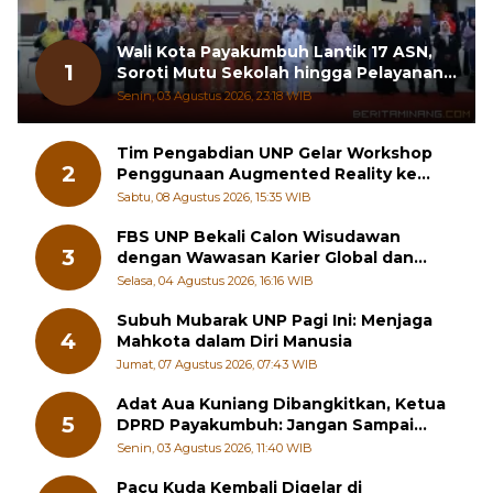
Wali Kota Payakumbuh Lantik 17 ASN,
1
Soroti Mutu Sekolah hingga Pelayanan
RSUD
Senin, 03 Agustus 2026, 23:18 WIB
Tim Pengabdian UNP Gelar Workshop
2
Penggunaan Augmented Reality ke
Guru Kimia SMA di Padang Pariaman
Sabtu, 08 Agustus 2026, 15:35 WIB
FBS UNP Bekali Calon Wisudawan
3
dengan Wawasan Karier Global dan
Kewirausahaan Kreatif
Selasa, 04 Agustus 2026, 16:16 WIB
Subuh Mubarak UNP Pagi Ini: Menjaga
4
Mahkota dalam Diri Manusia
Jumat, 07 Agustus 2026, 07:43 WIB
Adat Aua Kuniang Dibangkitkan, Ketua
5
DPRD Payakumbuh: Jangan Sampai
Generasi Muda Hilang Jati Diri
Senin, 03 Agustus 2026, 11:40 WIB
Pacu Kuda Kembali Digelar di