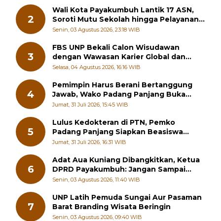
Wali Kota Payakumbuh Lantik 17 ASN,
2
Soroti Mutu Sekolah hingga Pelayanan
RSUD
Senin, 03 Agustus 2026, 23:18 WIB
FBS UNP Bekali Calon Wisudawan
3
dengan Wawasan Karier Global dan
Kewirausahaan Kreatif
Selasa, 04 Agustus 2026, 16:16 WIB
Pemimpin Harus Berani Bertanggung
4
Jawab, Wako Padang Panjang Buka
Pelatihan Kepemimpinan Pelajar
Jumat, 31 Juli 2026, 15:45 WIB
Lulus Kedokteran di PTN, Pemko
5
Padang Panjang Siapkan Beasiswa
Penuh
Jumat, 31 Juli 2026, 16:31 WIB
Adat Aua Kuniang Dibangkitkan, Ketua
6
DPRD Payakumbuh: Jangan Sampai
Generasi Muda Hilang Jati Diri
Senin, 03 Agustus 2026, 11:40 WIB
UNP Latih Pemuda Sungai Aur Pasaman
7
Barat Branding Wisata Beringin
Senin, 03 Agustus 2026, 09:40 WIB