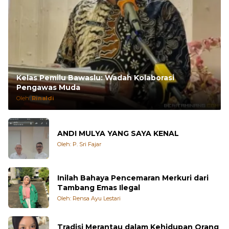
Kelas Pemilu Bawaslu: Wadah Kolaborasi
Pengawas Muda
Oleh:
Rinaldi
ANDI MULYA YANG SAYA KENAL
Oleh: P. Sri Fajar
Inilah Bahaya Pencemaran Merkuri dari
Tambang Emas Ilegal
Oleh: Rensa Ayu Lestari
Tradisi Merantau dalam Kehidupan Orang