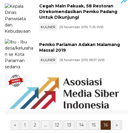
Cegah Main Pakuak, 58 Restoran
Direkomendasikan Pemko Padang
Untuk Dikunjungi
KULINER
29 November 2019, 11:35 WIB
Pemko Pariaman Adakan Malamang
Massal 2019
KULINER
28 November 2019, 08:57 WIB
«
1
2
...
12
13
14
15
16
»