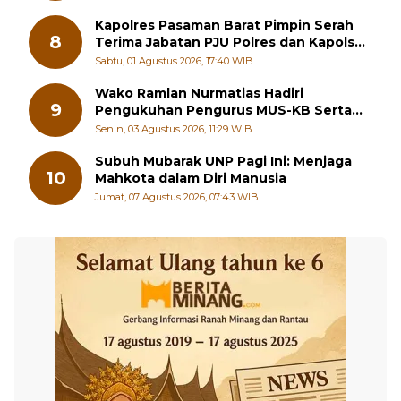
Kapolres Pasaman Barat Pimpin Serah
8
Terima Jabatan PJU Polres dan Kapolsek
Sungai Beremas
Sabtu, 01 Agustus 2026, 17:40 WIB
Wako Ramlan Nurmatias Hadiri
9
Pengukuhan Pengurus MUS-KB Serta
LMKB Periode 2026-2031,
Senin, 03 Agustus 2026, 11:29 WIB
Subuh Mubarak UNP Pagi Ini: Menjaga
10
Mahkota dalam Diri Manusia
Jumat, 07 Agustus 2026, 07:43 WIB