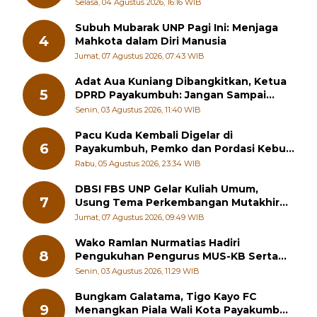
Kewirausahaan Kreatif
Selasa, 04 Agustus 2026, 16:16 WIB
Subuh Mubarak UNP Pagi Ini: Menjaga
4
Mahkota dalam Diri Manusia
Jumat, 07 Agustus 2026, 07:43 WIB
Adat Aua Kuniang Dibangkitkan, Ketua
5
DPRD Payakumbuh: Jangan Sampai
Generasi Muda Hilang Jati Diri
Senin, 03 Agustus 2026, 11:40 WIB
Pacu Kuda Kembali Digelar di
6
Payakumbuh, Pemko dan Pordasi Kebut
Persiapan!
Rabu, 05 Agustus 2026, 23:34 WIB
DBSI FBS UNP Gelar Kuliah Umum,
7
Usung Tema Perkembangan Mutakhir
Sastra Dunia
Jumat, 07 Agustus 2026, 09:49 WIB
Wako Ramlan Nurmatias Hadiri
8
Pengukuhan Pengurus MUS-KB Serta
LMKB Periode 2026-2031,
Senin, 03 Agustus 2026, 11:29 WIB
Bungkam Galatama, Tigo Kayo FC
9
Menangkan Piala Wali Kota Payakumbuh