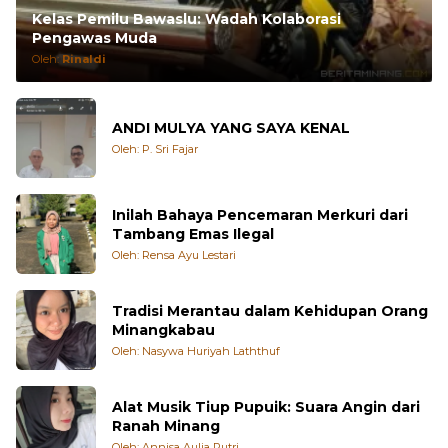
Kelas Pemilu Bawaslu: Wadah Kolaborasi
Pengawas Muda
Oleh:
Rinaldi
ANDI MULYA YANG SAYA KENAL
Oleh: P. Sri Fajar
Inilah Bahaya Pencemaran Merkuri dari
Tambang Emas Ilegal
Oleh: Rensa Ayu Lestari
Tradisi Merantau dalam Kehidupan Orang
Minangkabau
Oleh: Nasywa Huriyah Laththuf
Alat Musik Tiup Pupuik: Suara Angin dari
Ranah Minang
Oleh: Annisa Aulia Putri