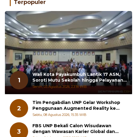
Terpopuler
Wali Kota Payakumbuh Lantik 17 ASN,
1
Soroti Mutu Sekolah hingga Pelayanan
RSUD
Senin, 03 Agustus 2026, 23:18 WIB
Tim Pengabdian UNP Gelar Workshop
2
Penggunaan Augmented Reality ke
Guru Kimia SMA di Padang Pariaman
Sabtu, 08 Agustus 2026, 15:35 WIB
FBS UNP Bekali Calon Wisudawan
3
dengan Wawasan Karier Global dan