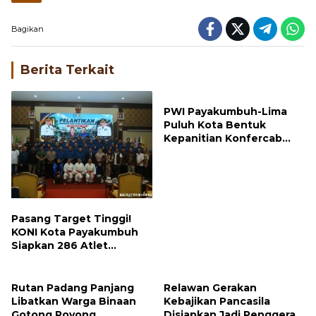
Bagikan
Berita Terkait
PWI Payakumbuh-Lima
Puluh Kota Bentuk
Kepanitian Konfercab
dan OKK 2026
Pasang Target Tinggi!
KONI Kota Payakumbuh
Siapkan 286 Atlet
Tempur di Porprov
Sumbar 2026
Rutan Padang Panjang
Relawan Gerakan
Libatkan Warga Binaan
Kebajikan Pancasila
Gotong Royong
Disiapkan Jadi Penggerak