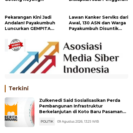
Bersihkan Masjid
Nilai Kebangsaan di
Payakumbuh
Pekarangan Kini Jadi
Lawan Kanker Serviks dari
Andalan! Payakumbuh
Awal, 130 ASN dan Warga
Luncurkan GEMPITA
Payakumbuh Disuntik
BERSAMA untuk Perkuat
Vaksin HPV
Ketahanan Pangan
Terkini
Zulkenedi Said Sosialisasikan Perda
Pembangunan Infrastruktur
Berkelanjutan di Koto Baru Pasaman
Bar
POLITIK
09 Agustus 2026, 13:25 WIB