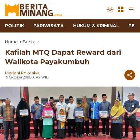
POLITIK
PARIWISATA
HUKUM & KRIMINAL
PEN
Home
Berita
Kafilah MTQ Dapat Reward dari
Walikota Payakumbuh
Marjeni Rokcalva
19 Oktober 2019, 06:42 WIB