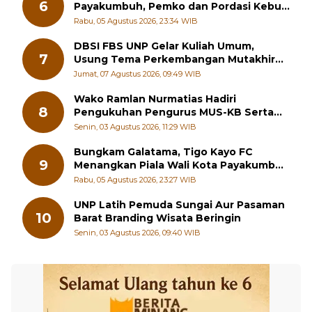
6
Payakumbuh, Pemko dan Pordasi Kebut
Persiapan!
Rabu, 05 Agustus 2026, 23:34 WIB
DBSI FBS UNP Gelar Kuliah Umum,
7
Usung Tema Perkembangan Mutakhir
Sastra Dunia
Jumat, 07 Agustus 2026, 09:49 WIB
Wako Ramlan Nurmatias Hadiri
8
Pengukuhan Pengurus MUS-KB Serta
LMKB Periode 2026-2031,
Senin, 03 Agustus 2026, 11:29 WIB
Bungkam Galatama, Tigo Kayo FC
9
Menangkan Piala Wali Kota Payakumbuh
Cup 2026
Rabu, 05 Agustus 2026, 23:27 WIB
UNP Latih Pemuda Sungai Aur Pasaman
10
Barat Branding Wisata Beringin
Senin, 03 Agustus 2026, 09:40 WIB