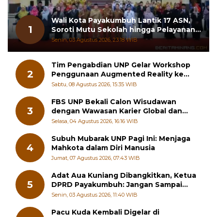
Wali Kota Payakumbuh Lantik 17 ASN,
1
Soroti Mutu Sekolah hingga Pelayanan
RSUD
Senin, 03 Agustus 2026, 23:18 WIB
Tim Pengabdian UNP Gelar Workshop
2
Penggunaan Augmented Reality ke
Guru Kimia SMA di Padang Pariaman
Sabtu, 08 Agustus 2026, 15:35 WIB
FBS UNP Bekali Calon Wisudawan
3
dengan Wawasan Karier Global dan
Kewirausahaan Kreatif
Selasa, 04 Agustus 2026, 16:16 WIB
Subuh Mubarak UNP Pagi Ini: Menjaga
4
Mahkota dalam Diri Manusia
Jumat, 07 Agustus 2026, 07:43 WIB
Adat Aua Kuniang Dibangkitkan, Ketua
5
DPRD Payakumbuh: Jangan Sampai
Generasi Muda Hilang Jati Diri
Senin, 03 Agustus 2026, 11:40 WIB
Pacu Kuda Kembali Digelar di