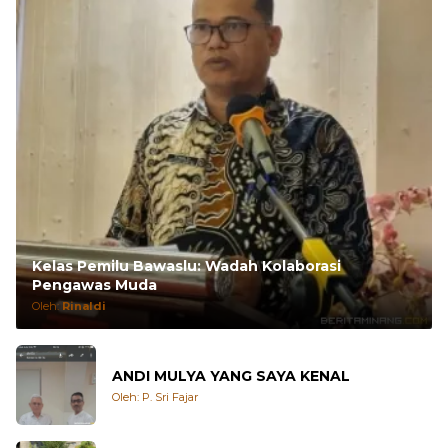
Kelas Pemilu Bawaslu: Wadah Kolaborasi
Pengawas Muda
Oleh:
Rinaldi
ANDI MULYA YANG SAYA KENAL
Oleh: P. Sri Fajar