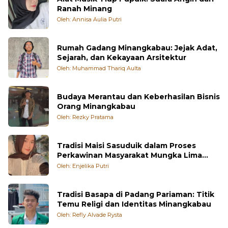
Alat Musik Tiup Pupuik: Suara Angin dari
Ranah Minang
Oleh: Annisa Aulia Putri
Rumah Gadang Minangkabau: Jejak Adat,
Sejarah, dan Kekayaan Arsitektur
Oleh: Muhammad Thariq Aulta
Budaya Merantau dan Keberhasilan Bisnis
Orang Minangkabau
Oleh: Rezky Pratama
Tradisi Maisi Sasuduik dalam Proses
Perkawinan Masyarakat Mungka Lima
Puluh Kota
Oleh: Enjelika Putri
Tradisi Basapa di Padang Pariaman: Titik
Temu Religi dan Identitas Minangkabau