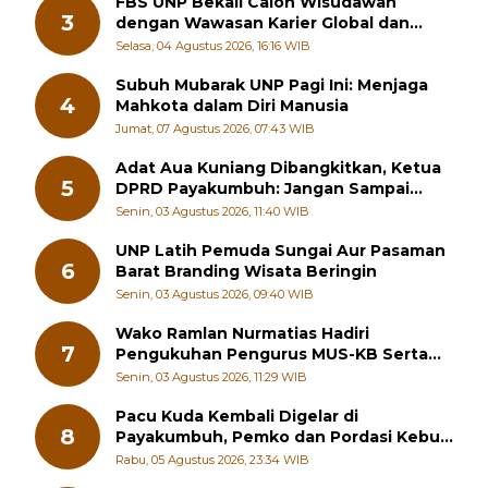
RSUD
Senin, 03 Agustus 2026, 23:18 WIB
FBS UNP Bekali Calon Wisudawan
3
dengan Wawasan Karier Global dan
Kewirausahaan Kreatif
Selasa, 04 Agustus 2026, 16:16 WIB
Subuh Mubarak UNP Pagi Ini: Menjaga
4
Mahkota dalam Diri Manusia
Jumat, 07 Agustus 2026, 07:43 WIB
Adat Aua Kuniang Dibangkitkan, Ketua
5
DPRD Payakumbuh: Jangan Sampai
Generasi Muda Hilang Jati Diri
Senin, 03 Agustus 2026, 11:40 WIB
UNP Latih Pemuda Sungai Aur Pasaman
6
Barat Branding Wisata Beringin
Senin, 03 Agustus 2026, 09:40 WIB
Wako Ramlan Nurmatias Hadiri
7
Pengukuhan Pengurus MUS-KB Serta
LMKB Periode 2026-2031,
Senin, 03 Agustus 2026, 11:29 WIB
Pacu Kuda Kembali Digelar di
8
Payakumbuh, Pemko dan Pordasi Kebut