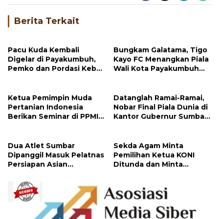
Bagikan
Berita Terkait
Pacu Kuda Kembali
Bungkam Galatama, Tigo
Digelar di Payakumbuh,
Kayo FC Menangkan Piala
Pemko dan Pordasi Kebut
Wali Kota Payakumbuh
Persiapan!
Cup 2026
Ketua Pemimpin Muda
Datanglah Ramai-Ramai,
Pertanian Indonesia
Nobar Final Piala Dunia di
Berikan Seminar di PPMINI
Kantor Gubernur Sumbar
Tandikek
Berhadiah Motor
Dua Atlet Sumbar
Sekda Agam Minta
Dipanggil Masuk Pelatnas
Pemilihan Ketua KONI
Persiapan Asian
Ditunda dan Minta
Championship dan Asian
Supervisi ke KONI
Games
Sumbar, Ada Apa?