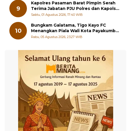
Persiapan!
Rabu, 05 Agustus 2026, 23:34 WIB
Kapolres Pasaman Barat Pimpin Serah
9
Terima Jabatan PJU Polres dan Kapolsek
Sungai Beremas
Sabtu, 01 Agustus 2026, 17:40 WIB
Bungkam Galatama, Tigo Kayo FC
10
Menangkan Piala Wali Kota Payakumbuh
Cup 2026
Rabu, 05 Agustus 2026, 23:27 WIB