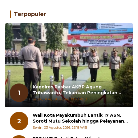
Terpopuler
Kapolres Pasbar AKBP Agung
1
Tribawanto, Tekankan Peningkatan
Pelayanan dan Sinergi dengan
Sabtu, 01 Agustus 2026, 19:43 WIB
Masyarakat
Wali Kota Payakumbuh Lantik 17 ASN,
2
Soroti Mutu Sekolah hingga Pelayanan