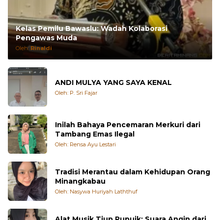
Kelas Pemilu Bawaslu: Wadah Kolaborasi
Pengawas Muda
Oleh:
Rinaldi
ANDI MULYA YANG SAYA KENAL
Oleh: P. Sri Fajar
Inilah Bahaya Pencemaran Merkuri dari
Tambang Emas Ilegal
Oleh: Rensa Ayu Lestari
Tradisi Merantau dalam Kehidupan Orang
Minangkabau
Oleh: Nasywa Huriyah Laththuf