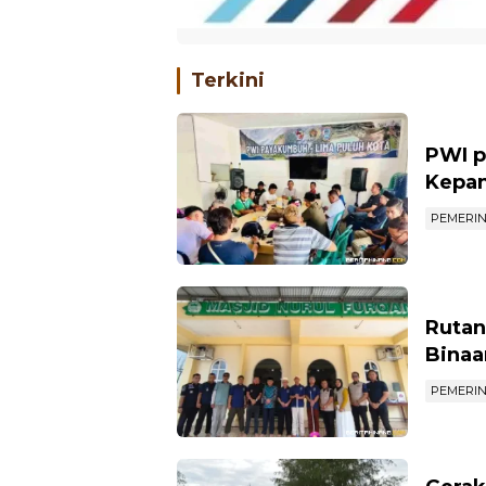
Terkini
PWI p
Kepan
PEMERI
Rutan
Binaa
PEMERI