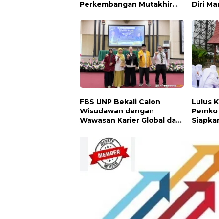
Perkembangan Mutakhir
Diri Ma
Sastra Dunia
FBS UNP Bekali Calon
Lulus 
Wisudawan dengan
Pemko 
Wawasan Karier Global dan
Siapka
Kewirausahaan Kreatif