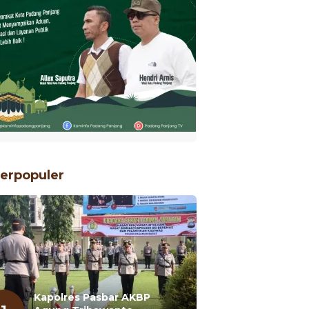
erpopuler
Kapolres Pasbar AKBP