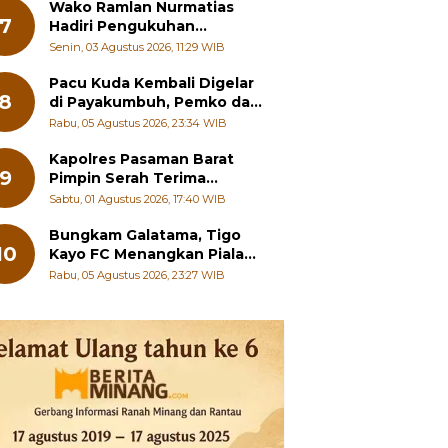
Wako Ramlan Nurmatias
7
Hadiri Pengukuhan
Pengurus MUS-KB Serta
Senin, 03 Agustus 2026, 11:29 WIB
LMKB Periode 2026-2031,
Pacu Kuda Kembali Digelar
8
di Payakumbuh, Pemko dan
Pordasi Kebut Persiapan!
Rabu, 05 Agustus 2026, 23:34 WIB
Kapolres Pasaman Barat
9
Pimpin Serah Terima
Jabatan PJU Polres dan
Sabtu, 01 Agustus 2026, 17:40 WIB
Kapolsek Sungai Beremas
Bungkam Galatama, Tigo
10
Kayo FC Menangkan Piala
Wali Kota Payakumbuh Cup
Rabu, 05 Agustus 2026, 23:27 WIB
2026