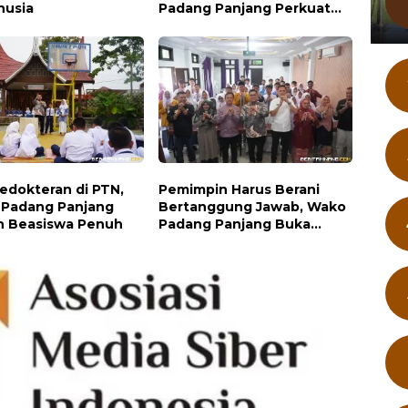
nusia
Padang Panjang Perkuat
Peran Keluarga
Kedokteran di PTN,
Pemimpin Harus Berani
Padang Panjang
Bertanggung Jawab, Wako
n Beasiswa Penuh
Padang Panjang Buka
Pelatihan Kepemimpinan
Pelajar