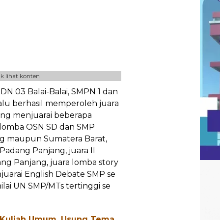
k lihat konten
N 03 Balai-Balai, SMPN 1 dan
alu berhasil memperoleh juara
ering menjuarai beberapa
 lomba OSN SD dan SMP
ng maupun Sumatera Barat,
Padang Panjang, juara II
ng Panjang, juara lomba story
njuarai English Debate SMP se
ilai UN SMP/MTs tertinggi se
 Kuliah Umum, Usung Tema