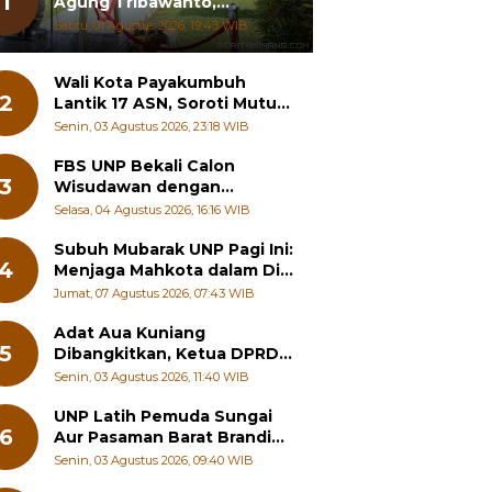
1
Agung Tribawanto,
Tekankan Peningkatan
Sabtu, 01 Agustus 2026, 19:43 WIB
Pelayanan dan Sinergi
dengan Masyarakat
Wali Kota Payakumbuh
2
Lantik 17 ASN, Soroti Mutu
Sekolah hingga Pelayanan
Senin, 03 Agustus 2026, 23:18 WIB
RSUD
FBS UNP Bekali Calon
3
Wisudawan dengan
Wawasan Karier Global dan
Selasa, 04 Agustus 2026, 16:16 WIB
Kewirausahaan Kreatif
Subuh Mubarak UNP Pagi Ini:
4
Menjaga Mahkota dalam Diri
Manusia
Jumat, 07 Agustus 2026, 07:43 WIB
Adat Aua Kuniang
5
Dibangkitkan, Ketua DPRD
Payakumbuh: Jangan
Senin, 03 Agustus 2026, 11:40 WIB
Sampai Generasi Muda
Hilang Jati Diri
UNP Latih Pemuda Sungai
6
Aur Pasaman Barat Branding
Wisata Beringin
Senin, 03 Agustus 2026, 09:40 WIB