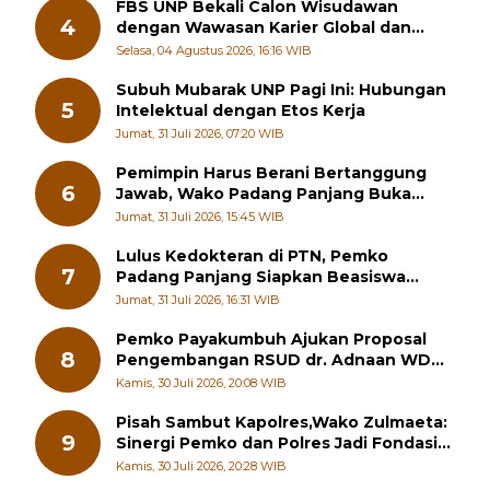
FBS UNP Bekali Calon Wisudawan
4
dengan Wawasan Karier Global dan
Kewirausahaan Kreatif
Selasa, 04 Agustus 2026, 16:16 WIB
Subuh Mubarak UNP Pagi Ini: Hubungan
5
Intelektual dengan Etos Kerja
Jumat, 31 Juli 2026, 07:20 WIB
Pemimpin Harus Berani Bertanggung
6
Jawab, Wako Padang Panjang Buka
Pelatihan Kepemimpinan Pelajar
Jumat, 31 Juli 2026, 15:45 WIB
Lulus Kedokteran di PTN, Pemko
7
Padang Panjang Siapkan Beasiswa
Penuh
Jumat, 31 Juli 2026, 16:31 WIB
Pemko Payakumbuh Ajukan Proposal
8
Pengembangan RSUD dr. Adnaan WD
kepada Kementerian Kesehatan
Kamis, 30 Juli 2026, 20:08 WIB
Pisah Sambut Kapolres,Wako Zulmaeta:
9
Sinergi Pemko dan Polres Jadi Fondasi
Stabilitas Pembangunan
Kamis, 30 Juli 2026, 20:28 WIB