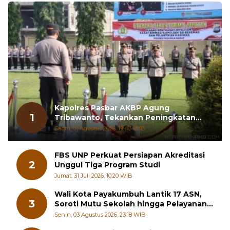
Kapolres Pasbar AKBP Agung
1
Tribawanto, Tekankan Peningkatan
Pelayanan dan Sinergi dengan
Sabtu, 01 Agustus 2026, 19:43 WIB
Masyarakat
FBS UNP Perkuat Persiapan Akreditasi
2
Unggul Tiga Program Studi
Jumat, 31 Juli 2026, 10:20 WIB
Wali Kota Payakumbuh Lantik 17 ASN,
3
Soroti Mutu Sekolah hingga Pelayanan
RSUD
Senin, 03 Agustus 2026, 23:18 WIB