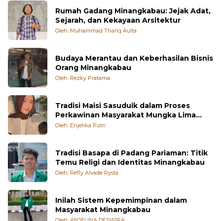
Rumah Gadang Minangkabau: Jejak Adat,
Sejarah, dan Kekayaan Arsitektur
Oleh: Muhammad Thariq Aulta
Budaya Merantau dan Keberhasilan Bisnis
Orang Minangkabau
Oleh: Rezky Pratama
Tradisi Maisi Sasuduik dalam Proses
Perkawinan Masyarakat Mungka Lima
Puluh Kota
Oleh: Enjelika Putri
Tradisi Basapa di Padang Pariaman: Titik
Temu Religi dan Identitas Minangkabau
Oleh: Refly Alvade Rysta
Inilah Sistem Kepemimpinan dalam
Masyarakat Minangkabau
Oleh: ANJELINA DESWIRA